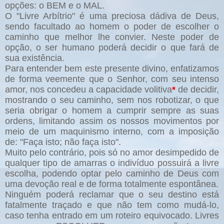
opções: o BEM e o MAL.
O "Livre Arbítrio" é uma preciosa dádiva de Deus,
sendo facultado ao homem o poder de escolher o
caminho que melhor lhe convier. Neste poder de
opção, o ser humano poderá decidir o que fará de
sua existência.
Para entender bem este presente divino, enfatizamos
de forma veemente que o Senhor, com seu intenso
amor, nos concedeu a capacidade volitiva
*
de decidir,
mostrando o seu caminho, sem nos robotizar, o que
seria obrigar o homem a cumprir sempre as suas
ordens, limitando assim os nossos movimentos por
meio de um maquinismo interno, com a imposição
de: "Faça isto; não faça isto".
Muito pelo contrário, pois só no amor desimpedido de
qualquer tipo de amarras o indivíduo possuirá a livre
escolha, podendo optar pelo caminho de Deus com
uma devoção real e de forma totalmente espontânea.
Ninguém poderá reclamar que o seu destino está
fatalmente traçado e que não tem como mudá-lo,
caso tenha entrado em um roteiro equivocado. Livres