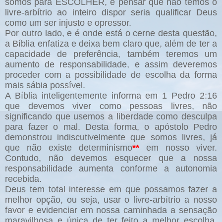
somos para ESCOLHER, e pensar que não temos o
livre-arbítrio ao inteiro dispor seria qualificar Deus
como um ser injusto e opressor.
Por outro lado, e é onde está o cerne desta questão,
a Bíblia enfatiza e deixa bem claro que, além de ter a
capacidade de preferência, também teremos um
aumento de responsabilidade, e assim deveremos
proceder com a possibilidade de escolha da forma
mais sábia possível.
A Bíblia inteligentemente informa em 1 Pedro 2:16
que devemos viver como pessoas livres, não
significando que usemos a liberdade como desculpa
para fazer o mal. Desta forma, o apóstolo Pedro
demonstrou indiscutivelmente que somos livres, já
que não existe determinismo
**
em nosso viver.
Contudo, não devemos esquecer que a nossa
responsabilidade aumenta conforme a autonomia
recebida.
Deus tem total interesse em que possamos fazer a
melhor opção, ou seja, usar o livre-arbítrio a nosso
favor e evidenciar em nossa caminhada a sensação
maravilhosa e única de ter feito a melhor escolha,