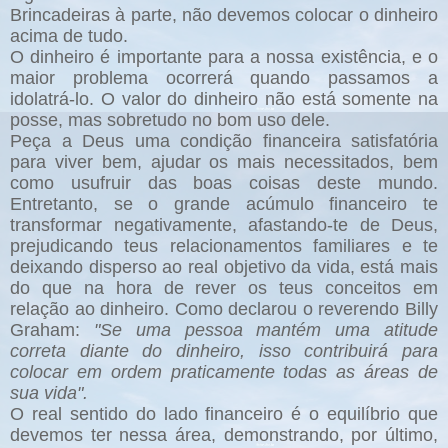
Brincadeiras à parte, não devemos colocar o dinheiro
acima de tudo.
O dinheiro é importante para a nossa existência, e o
maior problema ocorrerá quando passamos a
idolatrá-lo. O valor do dinheiro não está somente na
posse, mas sobretudo no bom uso dele.
Peça a Deus uma condição financeira satisfatória
para viver bem, ajudar os mais necessitados, bem
como usufruir das boas coisas deste mundo.
Entretanto, se o grande acúmulo financeiro te
transformar negativamente, afastando-te de Deus,
prejudicando teus relacionamentos familiares e te
deixando disperso ao real objetivo da vida, está mais
do que na hora de rever os teus conceitos em
relação ao dinheiro. Como declarou o reverendo Billy
Graham:
"Se uma pessoa mantém uma atitude
correta diante do dinheiro, isso contribuirá para
colocar em ordem praticamente todas as áreas de
sua vida".
O real sentido do lado financeiro é o equilíbrio que
devemos ter nessa área, demonstrando, por último,