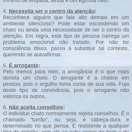
mínimo de empatia, ainda é um egoísta nato.
4.
Necessita ser o centro da atenção
:
Reconhece alguém que fala alto demais em um
ambiente silencioso? Pode estar escondendo um
chato ou ainda uma necessidade de ser o centro da
atenção. Em regra, este tipo de pessoa carrega um
problema emocional não tratado. Por não ter
consciência disso, passa a substituir tal contexto,
querendo se autoafirmar.
5.
É arrogante
:
Pelo menos para mim, a arrogância é o que mais
denota um chato. O arrogante é a chatice em
pessoa, pois o orgulho toma conta de sua vida. Fuja
deste tipo de convivência, pois o arrogante não
valoriza os outros.
6.
Não aceita conselhos
:
O indivíduo chato normalmente rejeita conselhos. É o
chamado “turrão”, ou seja, é cabeça-dura e
determinado no que pensa. É resistente a qualquer
tipo de opinião, pois ele se acha acima do bem e do