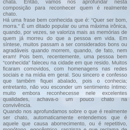
chata. Então, vamos nos aprofundar nesta
composição para reconhecer quem é realmente
chato.
Há uma frase bem conhecida que é: “Quer ser bom,
morra.” É um ditado popular ou uma máxima irônica,
quando, por vezes, se valoriza mais as memórias de
quem já morreu do que a pessoa em vida. Em
síntese, muitos passam a ser considerados bons ou
agradáveis quando morrem, quando, de fato, nem
eram! Pois bem, recentemente, uma pessoa bem
“conhecida” faleceu na cidade em que resido. Muitos
ficaram comovidos, com homenagens nas redes
sociais e na mídia em geral. Sou sincero e confesso
que também fiquei abalado, pois o conhecia;
entretanto, não vou esconder um sentimento íntimo:
muito embora reconhecesse nele excelentes
qualidades, achava-o um pouco chato na
convivência.
Quando nos aprofundamos sobre o que é realmente
ser chato, automaticamente entendemos que é
aquele que causa aborrecimento, ou é repetitivo,
monótono, egocêntrico, ranzinza e que reclama de