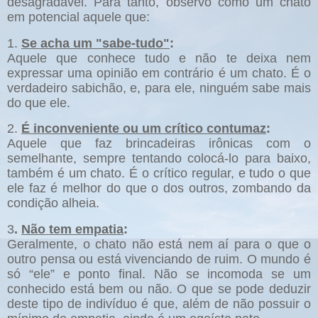
desagradável. Para tanto, observo como um chato
em potencial aquele que:
1.
Se acha um "sabe-tudo"
:
Aquele que conhece tudo e não te deixa nem
expressar uma opinião em contrário é um chato. É o
verdadeiro sabichão, e, para ele, ninguém sabe mais
do que ele.
2.
É inconveniente ou um crítico contumaz
:
Aquele que faz brincadeiras irônicas com o
semelhante, sempre tentando colocá-lo para baixo,
também é um chato. É o crítico regular, e tudo o que
ele faz é melhor do que o dos outros, zombando da
condição alheia.
3
.
Não tem empatia
:
Geralmente, o chato não está nem aí para o que o
outro pensa ou está vivenciando de ruim. O mundo é
só “ele” e ponto final. Não se incomoda se um
conhecido está bem ou não. O que se pode deduzir
deste tipo de indivíduo é que, além de não possuir o