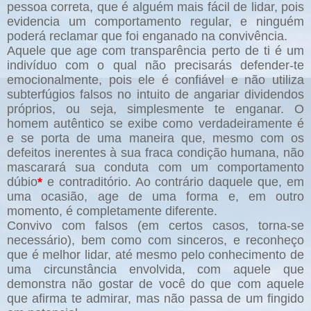
pessoa correta, que é alguém mais fácil de lidar, pois
evidencia um comportamento regular, e ninguém
poderá reclamar que foi enganado na convivência.
Aquele que age com transparência perto de ti é um
indivíduo com o qual não precisarás defender-te
emocionalmente, pois ele é confiável e não utiliza
subterfúgios falsos no intuito de angariar dividendos
próprios, ou seja, simplesmente te enganar. O
homem autêntico se exibe como verdadeiramente é
e se porta de uma maneira que, mesmo com os
defeitos inerentes à sua fraca condição humana, não
mascarará sua conduta com um comportamento
dúbio
*
e contraditório. Ao contrário daquele que, em
uma ocasião, age de uma forma e, em outro
momento, é completamente diferente.
Convivo com falsos (em certos casos, torna-se
necessário), bem como com sinceros, e reconheço
que é melhor lidar, até mesmo pelo conhecimento de
uma circunstância envolvida, com aquele que
demonstra não gostar de você do que com aquele
que afirma te admirar, mas não passa de um fingido