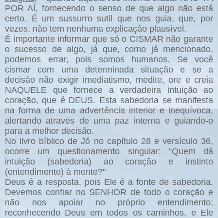
POR AÍ, fornecendo o senso de que algo não está
certo. É um sussurro sutil que nos guia, que, por
vezes, não tem nenhuma explicação plausível.
É importante informar que só o CISMAR não garante
o sucesso de algo, já que, como já mencionado,
podemos errar, pois somos humanos. Se você
cismar com uma determinada situação e se a
decisão não exigir imediatismo, medite, ore e creia
NAQUELE que fornece a verdadeira intuição ao
coração, que é DEUS. Esta sabedoria se manifesta
na forma de uma advertência interior e inequívoca,
alertando através de uma paz interna e guiando-o
para a melhor decisão.
No livro bíblico de Jó no capítulo 28 e versículo 36,
ocorre um questionamento singular: “Quem dá
intuição (sabedoria) ao coração e instinto
(entendimento) à mente?"
Deus é a resposta, pois Ele é a fonte de sabedoria.
Devemos confiar no SENHOR de todo o coração e
não nos apoiar no próprio entendimento;
reconhecendo Deus em todos os caminhos, e Ele