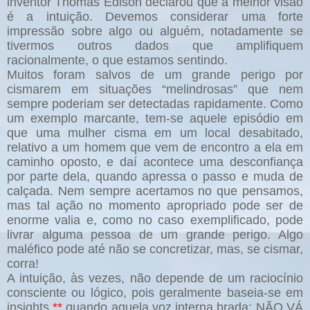
inventor Thomas Edison declarou que a melhor visão
é a intuição. Devemos considerar uma forte
impressão sobre algo ou alguém, notadamente se
tivermos outros dados que amplifiquem
racionalmente, o que estamos sentindo.
Muitos foram salvos de um grande perigo por
cismarem em situações “melindrosas” que nem
sempre poderiam ser detectadas rapidamente. Como
um exemplo marcante, tem-se aquele episódio em
que uma mulher cisma em um local desabitado,
relativo a um homem que vem de encontro a ela em
caminho oposto, e daí acontece uma desconfiança
por parte dela, quando apressa o passo e muda de
calçada. Nem sempre acertamos no que pensamos,
mas tal ação no momento apropriado pode ser de
enorme valia e, como no caso exemplificado, pode
livrar alguma pessoa de um grande perigo. Algo
maléfico pode até não se concretizar, mas, se cismar,
corra!
A intuição, às vezes, não depende de um raciocínio
consciente ou lógico, pois geralmente baseia-se em
insights
,
**
quando aquela voz interna brada: NÃO VÁ