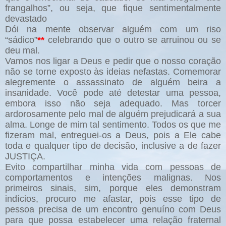
frangalhos”, ou seja, que fique sentimentalmente
devastado
Dói na mente observar alguém com um riso
“sádico”
**
celebrando que o outro se arruinou ou se
deu mal.
Vamos nos ligar a Deus e pedir que o nosso coração
não se torne exposto às ideias nefastas.
Comemorar
alegremente o assassinato de alguém beira a
insanidade. Você pode até detestar uma pessoa,
embora isso não seja adequado. Mas torcer
ardorosamente pelo mal de alguém prejudicará a sua
alma. Longe de mim tal sentimento. Todos os que me
fizeram mal, entreguei-os a Deus, pois a Ele cabe
toda e qualquer tipo de decisão, inclusive a de fazer
JUSTIÇA.
Evito compartilhar minha vida com pessoas de
comportamentos e intenções malignas. Nos
primeiros sinais, sim, porque eles demonstram
indícios, procuro me afastar, pois esse tipo de
pessoa precisa de um encontro genuíno com Deus
para que possa estabelecer uma relação fraternal