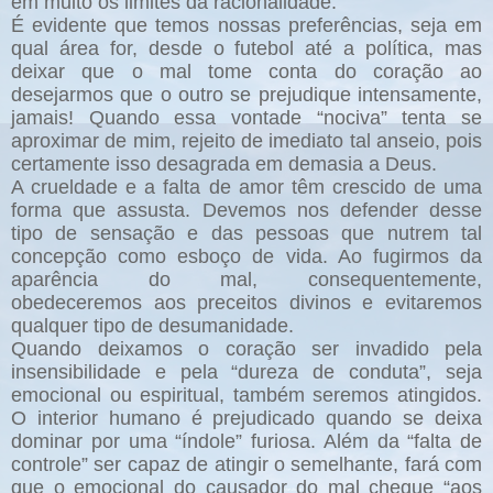
em muito os limites da racionalidade.
É evidente que temos nossas preferências, seja em
qual área for, desde o futebol até a política, mas
deixar que o mal tome conta do coração ao
desejarmos que o outro se prejudique intensamente,
jamais! Quando essa vontade “nociva” tenta se
aproximar de mim, rejeito de imediato tal anseio, pois
certamente isso desagrada em demasia a Deus.
A crueldade e a falta de amor têm crescido de uma
forma que assusta. Devemos nos defender desse
tipo de sensação e das pessoas que nutrem tal
concepção como esboço de vida. Ao fugirmos da
aparência do mal, consequentemente,
obedeceremos aos preceitos divinos e evitaremos
qualquer tipo de desumanidade.
Quando deixamos o coração ser invadido pela
insensibilidade e pela “dureza de conduta”, seja
emocional ou espiritual, também seremos atingidos.
O interior humano é prejudicado quando se deixa
dominar por uma “índole” furiosa. Além da “falta de
controle” ser capaz de atingir o semelhante, fará com
que o emocional do causador do mal chegue “aos