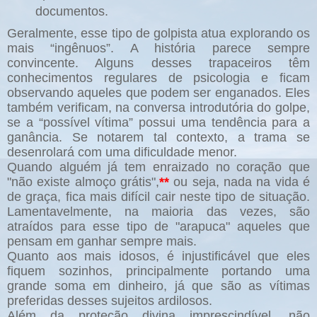
documentos.
Geralmente, esse tipo de golpista atua explorando os
mais “ingênuos”. A história parece sempre
convincente. Alguns desses trapaceiros têm
conhecimentos regulares de psicologia e ficam
observando aqueles que podem ser enganados. Eles
também verificam, na conversa introdutória do golpe,
se a “possível vítima” possui uma tendência para a
ganância. Se notarem tal contexto, a trama se
desenrolará com uma dificuldade menor.
Quando alguém já tem enraizado no coração que
"não existe almoço grátis",
**
ou seja, nada na vida é
de graça, fica mais difícil cair neste tipo de situação.
Lamentavelmente, na maioria das vezes, são
atraídos para esse tipo de "arapuca" aqueles que
pensam em ganhar sempre mais.
Quanto aos mais idosos, é injustificável que eles
fiquem sozinhos, principalmente portando uma
grande soma em dinheiro, já que são as vítimas
preferidas desses sujeitos ardilosos.
Além da proteção divina imprescindível, não