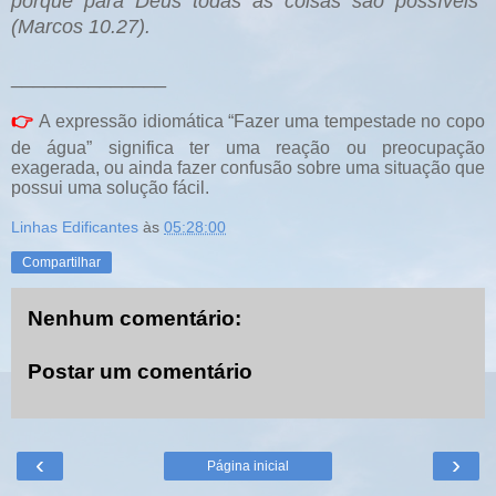
porque para Deus todas as coisas são possíveis"
(Marcos 10.27).
______________
👉
A expressão idiomática “Fazer uma tempestade no copo
de água” significa ter uma reação ou preocupação
exagerada, ou ainda fazer confusão sobre uma situação que
possui uma solução fácil.
Linhas Edificantes
às
05:28:00
Compartilhar
Nenhum comentário:
Postar um comentário
‹
›
Página inicial