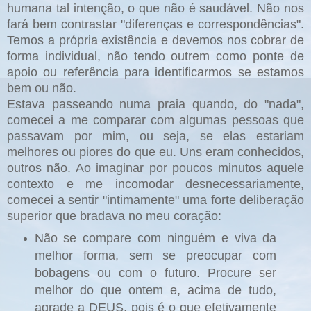
humana tal intenção, o que não é saudável. Não nos
fará bem contrastar "diferenças e correspondências".
Temos a própria existência e devemos nos cobrar de
forma individual, não tendo outrem como ponte de
apoio ou referência para identificarmos se estamos
bem ou não.
Estava passeando numa praia quando, do "nada",
comecei a me comparar com algumas pessoas que
passavam por mim, ou seja, se elas estariam
melhores ou piores do que eu. Uns eram conhecidos,
outros não. Ao imaginar por poucos minutos aquele
contexto e me incomodar desnecessariamente,
comecei a sentir "intimamente" uma forte deliberação
superior que bradava no meu coração:
Não se compare com ninguém e viva da
melhor forma, sem se preocupar com
bobagens ou com o futuro. Procure ser
melhor do que ontem e, acima de tudo,
agrade a DEUS, pois é o que efetivamente