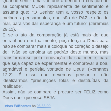
Quando sentir uma vontade ardendo no coração de
se comparar, MUDE rapidamente de sentimento e
assuma que: "O Senhor tem a vosso respeito os
melhores pensamentos, que são de PAZ e não de
mal, para vos dar esperança e um futuro" (Jeremias
29.11).
E se o ato da comparação já está mais do que
entranhado em tua mente, peça força a Deus para
não se comparar mais e coloque no coração o desejo
de: "Não se amoldar ao padrão deste mundo, mas
transformar-se pela renovação da sua mente, para
que seja capaz de experimentar e comprovar a boa,
agradável e perfeita vontade de Deus" (Romanos
12.2). É nisso que devemos pensar e não
idealizarmos "presunções tolas e destituídas da
realidade".
Assim, não se compare e procure ser FELIZ como
Deus quer que você SEJA.
Linhas Edificantes
às
05:55:00