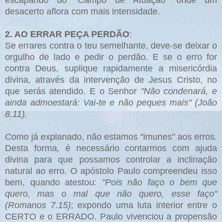
escapando do "Campo de Atuação" onde um
desacerto aflora com mais intensidade.
2. AO ERRAR PEÇA PERDÃO
:
Se errares contra o teu semelhante, deve-se deixar o
orgulho de lado e pedir o perdão. E se o erro for
contra Deus, suplique rapidamente a misericórdia
divina, através da intervenção de Jesus Cristo, no
que serás atendido. E o Senhor
"Não condenará, e
ainda admoestará: Vai-te e não peques mais" (João
8.11).
Como já explanado, não estamos "imunes" aos erros
.
Desta forma, é necessário contarmos com ajuda
divina para que possamos controlar a inclinação
natural ao erro. O apóstolo Paulo compreendeu isso
bem, quando atestou:
"Pois não faço o bem que
quero, mas o mal que não quero, esse faço"
(Romanos 7.15)
; expondo uma luta interior entre o
CERTO e o ERRADO. Paulo vivenciou a propensão