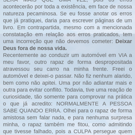
acontecerão por toda a existência, em face de nossa
natureza pecaminosa. Se eu fosse anotar os erros
que já pratiquei, daria para escrever páginas de um
livro. Em contrapartida, mesmo com a mencionada
constatação em relação aos erros praticados, tem
uma incorreção que não devemos cometer:
Deixar
Deus fora de nossa vida.
Recentemente ao conduzir um automóvel em VIA a
meu favor, outro rapaz de forma despropositada
atravessou seu carro na minha frente. Freei o
automóvel e deixei-o passar. Não fiz nenhum alarido,
bem como não apitei. Uma por não adiantar mais e
outra para evitar conflito. Todavia, tive uma reação de
curiosidade, tão somente para comprovar na prática
o que já acredito: NORMALMENTE A PESSOA
SABE QUANDO ERRA. Olhei para o rapaz de forma
amistosa sem falar nada, e para nenhuma surpresa
minha, o rapaz também me fitou, como admitindo
que tivesse falhado, pois a CULPA persegue quem