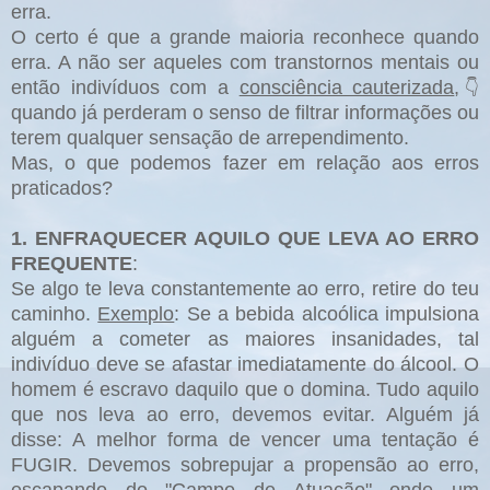
erra.
O certo é que a grande maioria reconhece quando
erra. A não ser aqueles com transtornos mentais ou
então indivíduos com a
consciência cauterizada
,
👇
quando já perderam o senso de filtrar informações ou
terem qualquer sensação de arrependimento.
Mas, o que podemos fazer em relação aos erros
praticados?
1. ENFRAQUECER AQUILO QUE LEVA AO ERRO
FREQUENTE
:
Se algo te leva constantemente ao erro, retire do teu
caminho.
Exemplo
: Se a bebida alcoólica impulsiona
alguém a cometer as maiores insanidades, tal
indivíduo deve se afastar imediatamente do álcool. O
homem é escravo daquilo que o domina. Tudo aquilo
que nos leva ao erro, devemos evitar. Alguém já
disse: A melhor forma de vencer uma tentação é
FUGIR. Devemos sobrepujar a propensão ao erro,