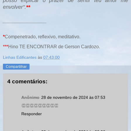
posso explicar o prazer de sentir teu amor me
envolver".
**
_______________
*
Compenetrado, reflexivo, meditativo.
***
Hino TE ENCONTRAR de Gerson Cardozo.
Linhas Edificantes
às
07:43:00
Compartilhar
4 comentários:
Anônimo
28 de novembro de 2024 às 07:53
👏👏👏👏👏👏👏👏👏
Responder