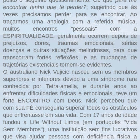
encontrar tenho que te perder?
; sugerindo que às
vezes precisamos perder para se encontrar. Ao
traçarmos uma analogia com a referida música,
muitos encontros "pessoais" com a
ESPIRITUALIDADE, geralmente ocorrem depois de
prejuízos, dores, traumas emocionais, sérias
doenças e outras situações melindrosas, para que
transcorram fortes reflexões, e as mudanças de
trajetórias existenciais tornem-se evidentes.
O australiano Nick Vujicic nasceu sem os membros
superiores e inferiores devido a uma síndrome rara
conhecida por Tetra-amelia, e durante anos ao
enfrentar dificuldades físicas e emocionais, teve um
forte ENCONTRO com Deus. Nick percebeu que
com sua FÉ conseguiria superar todos os obstáculos
que enfrentasse em sua vida. Com 17 anos de idade
fundou a Life Without Limbs (em português "Vida
Sem Membros"), uma instituição sem fins lucrativos
que visa ajudar pessoas com deficiência física a