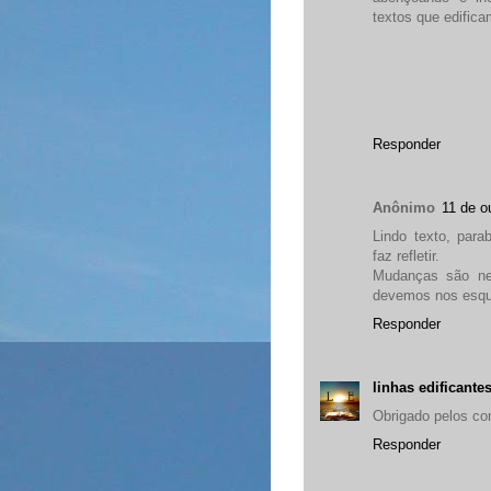
textos que edific
Responder
Anônimo
11 de o
Lindo texto, par
faz refletir.
Mudanças são nec
devemos nos esqu
Responder
linhas edificante
Obrigado pelos co
Responder