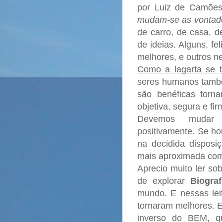
por Luiz de Camões
mudam-se as vontad
de carro, de casa, 
de ideias.
Alguns, fe
melhores, e outros n
Como a lagarta se t
seres humanos tamb
são benéficas torn
objetiva, segura e fi
Devemos mudar 
positivamente. Se ho
na decidida dispos
mais aproximada co
Aprecio muito ler so
de explorar
Biograf
mundo. E nessas lei
tornaram melhores. E
inverso do BEM, q