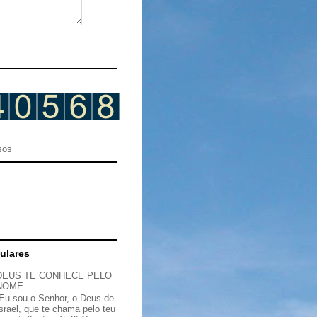
sos
ulares
DEUS TE CONHECE PELO
NOME
“Eu sou o Senhor, o Deus de
Israel, que te chama pelo teu