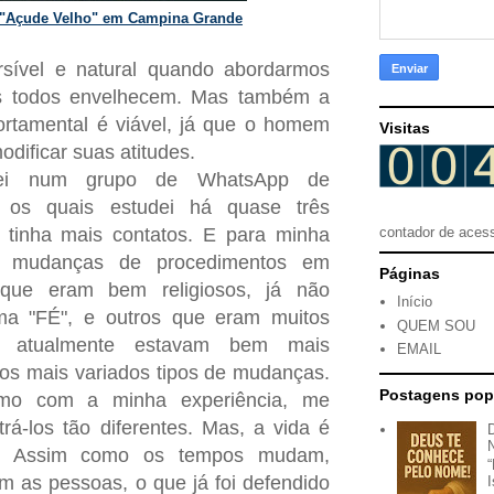
 "Açude Velho" em Campina Grande
rsível e natural quando abordarmos
ois todos envelhecem. Mas também a
rtamental é viável, já que o homem
Visitas
dificar suas atitudes.
rei num grupo de WhatsApp de
 os quais estudei há quase três
 tinha mais contatos. E para minha
contador de aces
tei mudanças de procedimentos em
Páginas
que eram bem religiosos, já não
Início
a "FÉ", e outros que eram muitos
QUEM SOU
, atualmente estavam bem mais
EMAIL
, os mais variados tipos de mudanças.
Postagens pop
mo com a minha experiência, me
rá-los tão diferentes. Mas, a vida é
o! Assim como os tempos mudam,
 as pessoas, o que já foi defendido