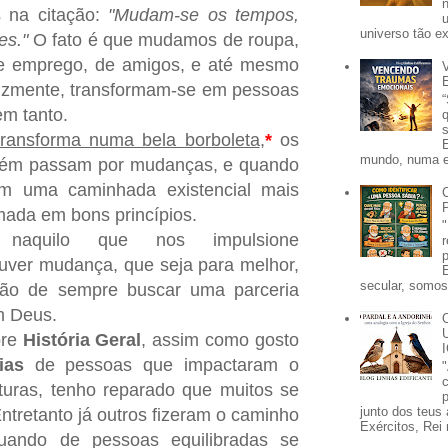
 na citação:
"Mudam-se os tempos,
universo tão e
es."
O fato é que mudamos de roupa,
de emprego, de amigos, e até mesmo
lizmente, transformam-se em pessoas
em tanto.
ransforma numa bela borboleta
,
*
os
mundo, numa e
ém passam por mudanças, e quando
am uma caminhada existencial mais
rmada em bons princípios.
naquilo que nos impulsione
uver mudança, que seja para melhor,
secular, somos 
ição de sempre buscar uma parceria
m Deus.
bre
História Geral
, assim como gosto
ias
de pessoas que impactaram o
turas, tenho reparado que muitos se
p
junto dos teus 
ntretanto já outros fizeram o caminho
Exércitos, Rei 
uando de pessoas equilibradas se