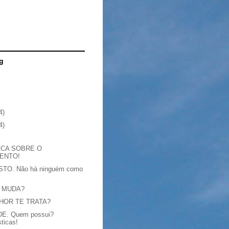
g
4)
4)
ICA SOBRE O
ENTO!
TO. Não há ninguém como
 MUDA?
HOR TE TRATA?
E. Quem possui?
sticas!