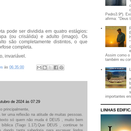
Pedro3.9ª). Ex
afirma: "Deus t
ta pode ser dividida em quatro estágios:
pupa (ou crisálida) e adulto (imago)
. Os
ulto são completamente distintos, o que
rfose completa.
Assim como o 
o, invariável.
também eu con
es
às
06:35:00
importantes ens
utubro de 2024 às 07:29
o principalmente,
LINHAS EDIFI
 ter uma reflexão na atitude de muitas pessoas.
o texto só quem não muda é DEUS , muito bem
o bíblica (Tiago 1.17).Que DEUS , continue te
 dando tanta sabedoria para escrever lindos