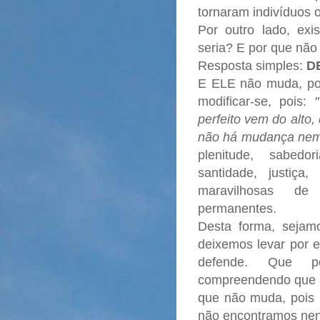
tornaram indivíduos 
Por outro lado, e
seria? E por que nã
Resposta simples:
D
E ELE não muda, por
modificar-se, pois:
perfeito vem do alto
não há mudança nem 
plenitude, sabedor
santidade, justiça
maravilhosas
permanentes.
Desta forma, sejam
deixemos levar por 
defende. Que p
compreendendo que a
que não muda, pois 
não encontramos n