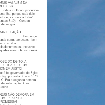
DEUS VAI ALÉM DA
MEDICINA
“E toda a multidão, procurava
tocar-lhe; porque saía dele
virtude, e curava a todos”
(Lucas 6.19). Cura da
 de sangue ...
MANIPULAÇÃO
Um perigo
ronda certas amizades, bem
como muitos
relacionamentos, inclusive
aqueles mais íntimos, que é:
JOSÉ DO EGITO. A
FIDELIDADE DE UM
HOMEM JUSTO!
José foi governador do Egito
Antigo por volta do ano 1670
a.C. Era o segundo homem
a daquela nação. Após
série...
DEUS NÃO DEMORA EM
CUMPRIR A SUA
PROMESSA!