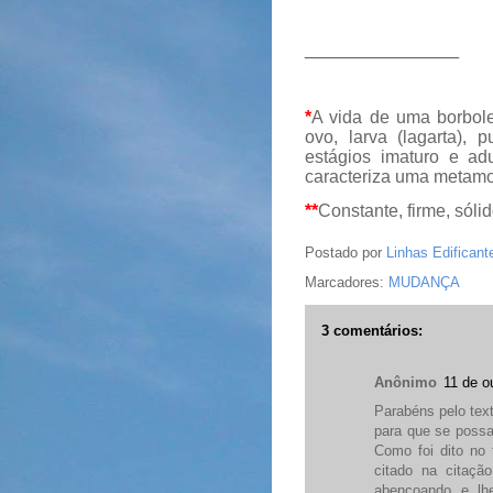
______________
*
A vida de uma borbole
ovo, larva (lagarta), 
estágios imaturo e ad
caracteriza uma metamo
**
Constante, firme, sólid
Postado por
Linhas Edificant
Marcadores:
MUDANÇA
3 comentários:
Anônimo
11 de o
Parabéns pelo text
para que se possa
Como foi dito n
citado na citaçã
abençoando e lhe