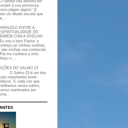
“O Senhor não demora em
cumprir a sua promessa,
como julgam alguns” (2
iste um ditado secular que
a...
PARALELO ENTRE A
ESPIRITUALIDADE DO
HOMEM COM A OVELHA!
"Eu sou o bom Pastor, e
conheço as minhas ovelhas,
e das minhas sou conhecido.
Pai me conhece a mim,
heço o ...
LIÇÕES DO SALMO 23
O Salmo 23 é um dos
mais importantes hinos
bíblicos. E cada vez que
meditamos nesse salmo,
somos reanimados por
ina...
CANTES