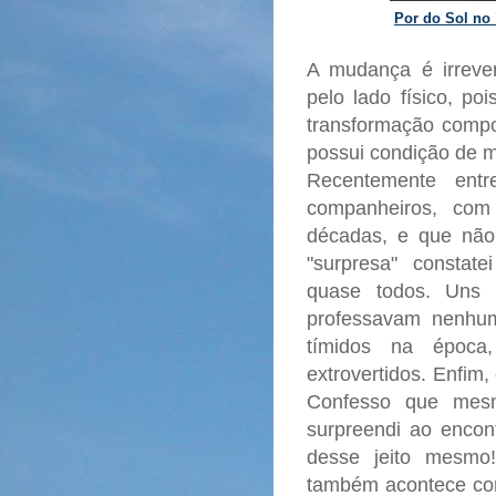
Por do Sol no
A mudança é irreve
pelo lado físico, p
transformação compo
possui condição de mo
Recentemente ent
companheiros, com
décadas, e que não
"surpresa" consta
quase todos. Uns 
professavam nenhum
tímidos na época
extrovertidos. Enfim
Confesso que mes
surpreendi ao encont
desse jeito mesm
também acontece com