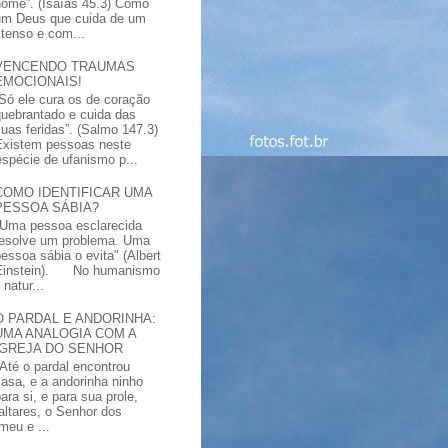
nome”. (Isaías 45.3) Como
um Deus que cuida de um
xtenso e com...
VENCENDO TRAUMAS
EMOCIONAIS!
“Só ele cura os de coração
quebrantado e cuida das
suas feridas”. (Salmo 147.3)
Existem pessoas neste
spécie de ufanismo p...
COMO IDENTIFICAR UMA
PESSOA SÁBIA?
"Uma pessoa esclarecida
resolve um problema. Uma
pessoa sábia o evita" (Albert
Einstein). No humanismo
natur...
O PARDAL E ANDORINHA:
UMA ANALOGIA COM A
IGREJA DO SENHOR
"Até o pardal encontrou
casa, e a andorinha ninho
ara si, e para sua prole,
altares, o Senhor dos
meu e ...