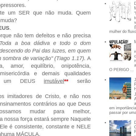
opressores.
xiste um SER que não muda. Quem
o muda?
EUS
.
mulher do fluxo
que não tem defeitos e não precisa
"Toda a boa dádiva e todo o dom
, descendo do Pai das luzes, em quem
sombra de variação" (Tiago 1.17).
A
ia, amor, equilíbrio, onipotência,
O PERIGO ...
, misericórdia e demais qualidades
 de um DEUS
imutável
**
serão
os imitadores de Cristo, e não nos
ensinamentos contrários ao que Deus
em importânci
ossamos mudar para melhor,
passar por uma 
 nossa força estará sempre Naquele
Ele é consistente, constante e NELE
enhuma MÁCULA.