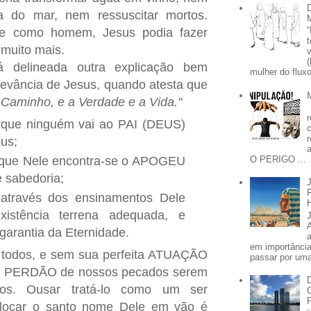
 do mar, nem ressuscitar mortos.
 como homem, Jesus podia fazer
 muito mais.
 delineada outra explicação bem
mulher do fluxo
evância de Jesus, quando atesta que
 Caminho, e a Verdade e a Vida."
que ninguém vai ao PAI (DEUS)
sus;
que Nele encontra-se o APOGEU
O PERIGO ...
e sabedoria;
através dos ensinamentos Dele
istência terrena adequada, e
 garantia da Eternidade.
em importânci
e todos, e sem sua perfeita ATUAÇÃO
passar por uma 
o PERDÃO de nossos pecados serem
ados. Ousar tratá-lo como um ser
olocar o santo nome Dele em vão é