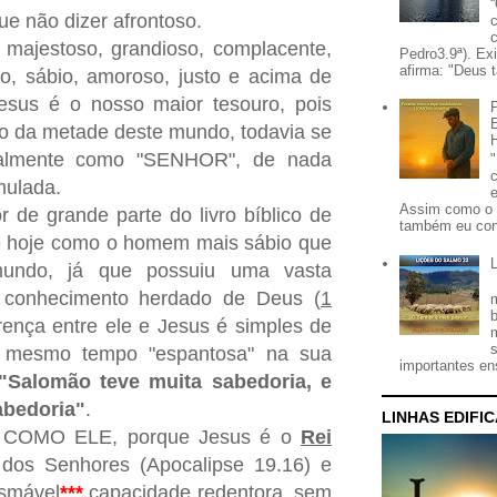
ue não dizer afrontoso.
 majestoso, grandioso, complacente,
Pedro3.9ª). Ex
afirma: "Deus t
, sábio, amoroso, justo e acima de
Jesus é o nosso maior tesouro, pois
o da metade deste mundo, todavia se
tualmente como "SENHOR", de nada
mulada.
Assim como o 
 de grande parte do livro bíblico de
também eu con
té hoje como o homem mais sábio que
undo, já que possuiu uma vasta
 conhecimento herdado de Deus (
1
erença entre ele e Jesus é simples de
o mesmo tempo "espantosa" na sua
importantes ens
"Salomão teve muita sabedoria, e
sabedoria"
.
LINHAS EDIFI
COMO ELE, porque Jesus é o
Rei
dos Senhores (Apocalipse 19.16) e
ismável
***
capacidade redentora, sem