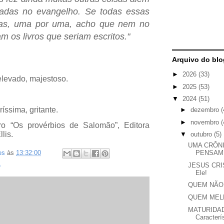
radas no evangelho.
Se todas essas
itas, uma por uma, acho que nem no
m os livros que seriam escritos."
Arquivo do blo
►
2026
(33)
elevado, majestoso.
►
2025
(53)
▼
2024
(51)
ríssima, gritante.
►
dezembro
(
►
novembro
(
o “Os provérbios de Salomão”, Editora
lis.
▼
outubro
(5)
UMA CRÔN
PENSAM
es
às
13:32:00
JESUS CRIS
O
Ele!
QUEM NÃO
QUEM MEL
MATURIDAD
Caracterí