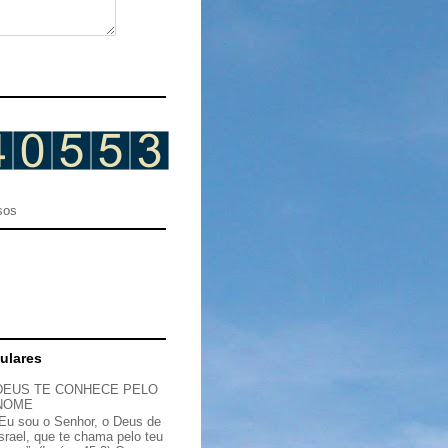
sos
ulares
DEUS TE CONHECE PELO
NOME
“Eu sou o Senhor, o Deus de
Israel, que te chama pelo teu