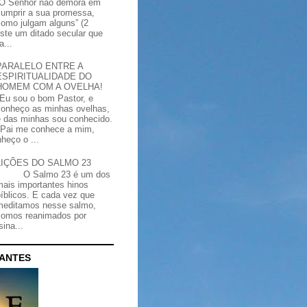
“O Senhor não demora em
cumprir a sua promessa,
como julgam alguns” (2
iste um ditado secular que
a...
PARALELO ENTRE A
ESPIRITUALIDADE DO
HOMEM COM A OVELHA!
"Eu sou o bom Pastor, e
conheço as minhas ovelhas,
e das minhas sou conhecido.
Pai me conhece a mim,
heço o ...
LIÇÕES DO SALMO 23
O Salmo 23 é um dos
mais importantes hinos
bíblicos. E cada vez que
meditamos nesse salmo,
somos reanimados por
ina...
CANTES