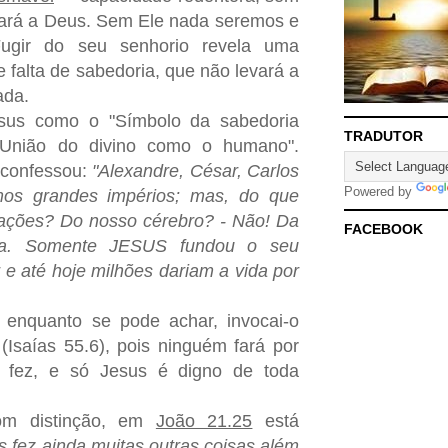
ará a Deus. Sem Ele nada seremos e
ugir do seu senhorio revela uma
 falta de sabedoria, que não levará a
ada.
sus como o "Símbolo da sabedoria
TRADUTOR
"União do divino como o humano".
 confessou:
"Alexandre, César, Carlos
Powered by
os grandes impérios; mas, do que
ações? Do nosso cérebro? - Não! Da
FACEBOOK
cia. Somente JESUS fundou o seu
 e até hoje milhões dariam a vida por
nquanto se pode achar, invocai-o
(Isaías 55.6), pois ninguém fará por
á fez
, e só Jesus é digno de toda
om distinção, em
João 21.25
está
s fez ainda muitas outras coisas além