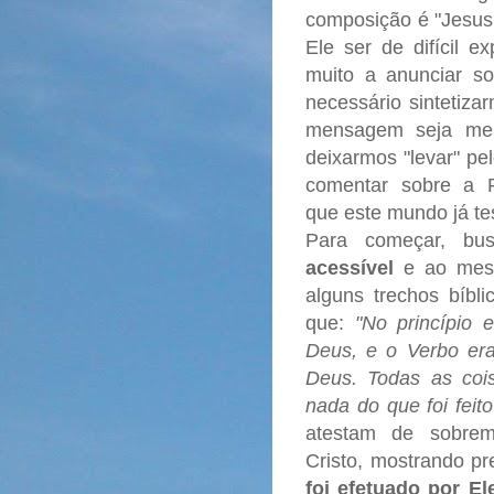
composição é "Jesus 
Ele ser de difícil e
muito a anunciar so
necessário sintetiza
mensagem seja mel
deixarmos "levar" pe
comentar sobre 
que este mundo já 
Para começar, bus
acessível
e ao me
alguns trechos bíbli
que:
"No princípio
Deus, e o Verbo era
Deus. Todas as cois
nada do que foi feito
atestam de sobrem
Cristo, mostrando p
foi efetuado por El