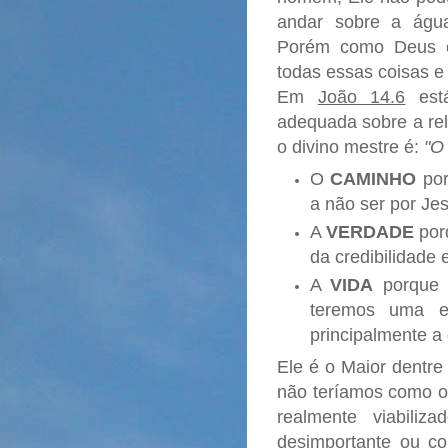
andar sobre a água
Porém como Deus e
todas essas coisas e
Em
João 14.6
está
adequada sobre a rel
o divino mestre é:
"O
O
CAMINHO
por
a não ser por Je
A
VERDADE
por
da credibilidade 
A
VIDA
porque 
teremos uma ex
principalmente a
Ele é o Maior dentr
não teríamos como 
realmente viabiliz
desimportante ou c