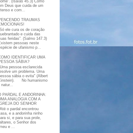
nome”. (Isaías 45.3) Como
um Deus que cuida de um
xtenso e com...
VENCENDO TRAUMAS
EMOCIONAIS!
“Só ele cura os de coração
quebrantado e cuida das
suas feridas”. (Salmo 147.3)
Existem pessoas neste
spécie de ufanismo p...
COMO IDENTIFICAR UMA
PESSOA SÁBIA?
"Uma pessoa esclarecida
resolve um problema. Uma
pessoa sábia o evita" (Albert
Einstein). No humanismo
natur...
O PARDAL E ANDORINHA:
UMA ANALOGIA COM A
IGREJA DO SENHOR
"Até o pardal encontrou
casa, e a andorinha ninho
ara si, e para sua prole,
altares, o Senhor dos
meu e ...