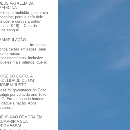
DEUS VAI ALÉM DA
MEDICINA
“E toda a multidão, procurava
tocar-lhe; porque saía dele
virtude, e curava a todos”
(Lucas 6.19). Cura da
 de sangue ...
MANIPULAÇÃO
Um perigo
ronda certas amizades, bem
como muitos
relacionamentos, inclusive
aqueles mais íntimos, que é:
JOSÉ DO EGITO. A
FIDELIDADE DE UM
HOMEM JUSTO!
José foi governador do Egito
Antigo por volta do ano 1670
a.C. Era o segundo homem
a daquela nação. Após
série...
DEUS NÃO DEMORA EM
CUMPRIR A SUA
PROMESSA!