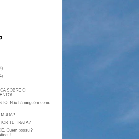
g
4)
4)
ICA SOBRE O
ENTO!
TO. Não há ninguém como
 MUDA?
HOR TE TRATA?
E. Quem possui?
sticas!