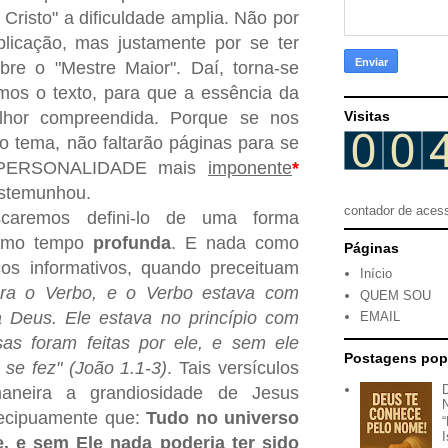
Cristo" a dificuldade amplia. Não por
xplicação, mas justamente por se ter
bre o "Mestre Maior". Daí, torna-se
rmos o texto, para que a essência da
hor compreendida. Porque se nos
Visitas
lo tema, não faltarão páginas para se
a PERSONALIDADE mais
imponente
*
testemunhou.
contador de aces
caremos defini-lo de uma forma
smo tempo
profunda
. E nada como
Páginas
cos informativos, quando preceituam
Início
 era o Verbo, e o Verbo estava com
QUEM SOU
 Deus. Ele estava no princípio com
EMAIL
as foram feitas por ele, e sem ele
Postagens pop
 se fez" (João 1.1-3)
. Tais versículos
aneira a grandiosidade de Jesus
recipuamente que:
Tudo no universo
e, e sem Ele nada poderia ter sido