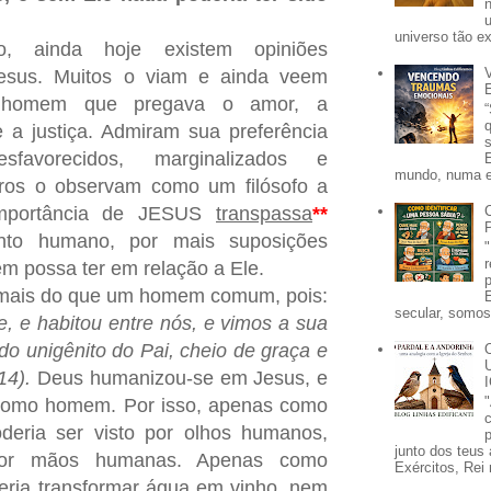
universo tão e
 ainda hoje existem opiniões
Jesus. Muitos o viam e ainda veem
homem que pregava o amor, a
e a justiça. Admiram sua preferência
sfavorecidos, marginalizados e
mundo, numa e
tros o observam como um filósofo a
importância de JESUS
transpassa
**
ento humano, por mais suposições
m possa ter em relação a Ele.
ais do que um homem comum, pois:
secular, somos 
e, e habitou entre nós, e vimos a sua
 do unigênito do Pai, cheio de graça e
14).
Deus humanizou-se em Jesus, e
 como homem. Por isso, apenas como
deria ser visto por olhos humanos,
p
junto dos teus 
or mãos humanas. Apenas como
Exércitos, Rei 
ria transformar água em vinho, nem