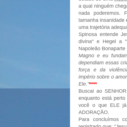
a qual ninguém cheg
nada poderemos. F
tamanha insanidade e
uma trajetória adequ
Spinosa entende Je
divina" e Hegel a 
Napoleão Bonaparte
Magno e eu fundam
dependiam essas cri
força e da violên
império sobre o amor
Ele."
****
Buscai ao SENHOR e
enquanto está perto 
você o que ELE
j
ADORAÇÃO.
Para concluímos c
registrado que:
"Jesu