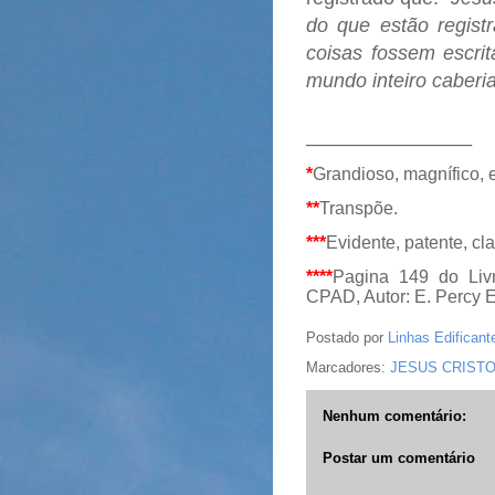
do que estão regist
coisas fossem escr
mundo inteiro caberia
_______________
*
Grandioso, magnífico, 
**
Transpõe.
***
Evidente, patente, cla
****
Pagina 149 do Livr
CPAD, Autor: E. Percy El
Postado por
Linhas Edificant
Marcadores:
JESUS CRIST
Nenhum comentário:
Postar um comentário