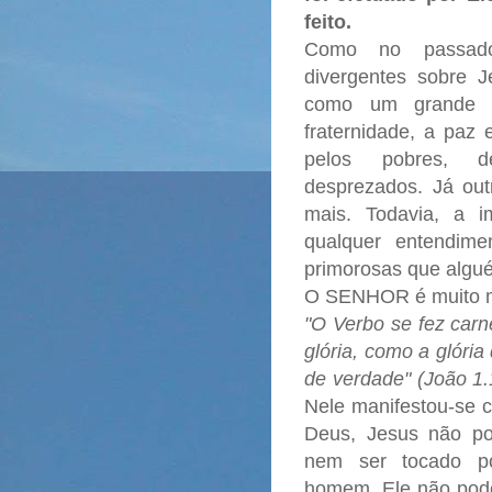
feito.
Como no passado,
divergentes sobre 
como um grande 
fraternidade, a paz 
pelos pobres, de
desprezados. Já ou
mais. Todavia, a 
qualquer entendim
primorosas que algué
O SENHOR é muito m
"O Verbo se fez carn
glória, como a glória
de verdade" (João 1.
Nele manifestou-se
Deus, Jesus não po
nem ser tocado p
homem, Ele não pode