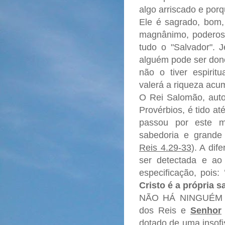
algo arriscado e porq
Ele é sagrado, bom,
magnânimo, poderoso
tudo o "Salvador". 
alguém pode ser don
não o tiver espiri
valerá a riqueza acu
O Rei Salomão, autor
Provérbios, é tido a
passou por este m
sabedoria e grande
Reis 4.29-33
). A dif
ser detectada e a
especificação, pois:
Cristo é a própria 
NÃO HÁ NINGUÉM 
dos Reis e
Senhor
dotado de uma
insof