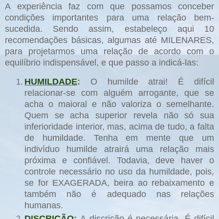
A experiência faz com que possamos conceber
condições importantes para uma relação bem-
sucedida. Sendo assim, estabeleço aqui 10
recomendações básicas, algumas até MILENARES,
para projetarmos uma relação de acordo com o
equilíbrio indispensável, e que passo a indicá-las:
HUMILDADE
:
O humilde atrai! É difícil
relacionar-se com alguém arrogante, que se
acha o maioral e não valoriza o semelhante.
Quem se acha superior revela não só sua
inferioridade interior, mas, acima de tudo, a falta
de humildade. Tenha em mente que um
indivíduo humilde atrairá uma relação mais
próxima e confiável. Todavia, deve haver o
controle necessário no uso da humildade, pois,
se for EXAGERADA, beira ao rebaixamento e
também não é adequado nas relações
humanas.
DISCRIÇÃO
:
A discrição é necessária. É difícil