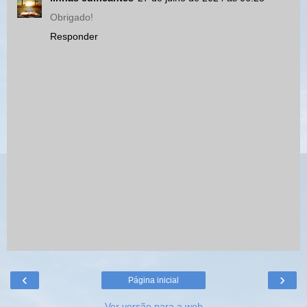
Obrigado!
Responder
‹
›
Página inicial
Ver versão para a web