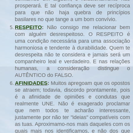
prosperará. E tal confiança deve ser recíproca
para que não haja quebra de princípios
basilares no que tange a um bom convívio.
RESPEITO
:
Não consigo me relacionar bem
com alguém desrespeitoso. O RESPEITO é
uma condição necessária para uma associação
harmoniosa e tendente à durabilidade. Quem te
desrespeita não te considera e jamais se
rá um
companheiro leal e verdadeiro. E nas relações
humanas, a consideração distingue o
AUTÊNTICO do FALSO.
AFINIDADES
:
Muitos apregoam que os opostos
se atraem; todavia, discordo prontamente, pois
é a afinidade de opiniões e condutas que
realmente UNE. Não é exagerado proclamar
que nem todos te acharão interessante,
justamente por não ter "ideias" compatíveis com
as tuas. Aproximamo-nos mais daqueles com os
quais mais nos identificamos, e não dos que