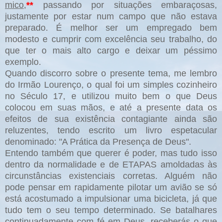
mico
,
**
passando por situações embaraçosas,
justamente por estar num campo que não estava
preparado. É melhor ser um empregado bem
modesto e cumprir com excelência seu trabalho, do
que ter o mais alto cargo e deixar um péssimo
exemplo.
Quando discorro sobre o presente tema, me lembro
do Irmão Lourenço, o qual foi um simples cozinheiro
no Século 17, e utilizou muito bem o que Deus
colocou em suas mãos, e até a presente data os
efeitos de sua existência contagiante ainda são
reluzentes, tendo escrito um livro espetacular
denominado: "A Prática da Presença de Deus".
Entendo também que querer é poder, mas tudo isso
dentro da normalidade e de ETAPAS amoldadas às
circunstâncias existenciais corretas. Alguém não
pode pensar em rapidamente pilotar um avião se só
está acostumado a impulsionar uma bicicleta, já que
tudo tem o seu tempo determinado. Se batalhares
continuadamente com fé em Deus, receberás o que