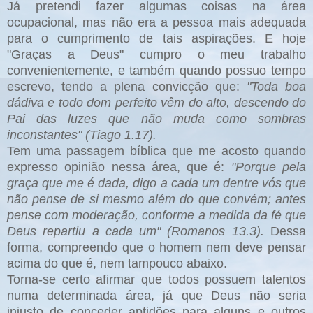
Já pretendi fazer algumas coisas na área
ocupacional, mas não era a pessoa mais adequada
para o cumprimento de tais aspirações. E hoje
"Graças a Deus" cumpro o meu trabalho
convenientemente, e também quando possuo tempo
escrevo, tendo a plena convicção que:
"Toda boa
dádiva e todo dom perfeito vêm do alto, descendo do
Pai das luzes que não muda como sombras
inconstantes" (Tiago 1.17).
Tem uma passagem bíblica que me acosto quando
expresso opinião nessa área, que é:
"Porque pela
graça que me é dada, digo a cada um dentre vós que
não pense de si mesmo além do que convém; antes
pense com moderação, conforme a medida da fé que
Deus repartiu a cada um" (Romanos 13.3).
Dessa
forma, compreendo que o homem nem deve pensar
acima do que é, nem tampouco abaixo.
Torna-se certo afirmar que todos possuem talentos
numa determinada área, já que Deus não seria
injusto de conceder aptidões para alguns e outros