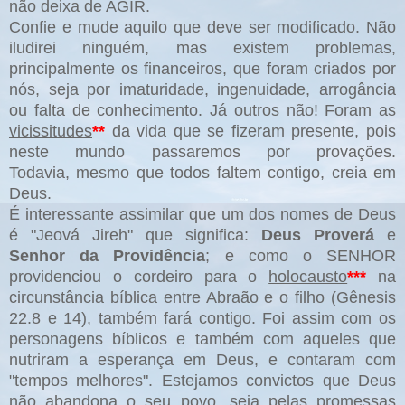
não deixa de AGIR.
Confie e mude aquilo que deve ser modificado. Não
iludirei ninguém, mas existem problemas,
principalmente os financeiros, que foram criados por
nós, seja por imaturidade, ingenuidade, arrogância
ou falta de conhecimento. Já outros não! Foram as
vicissitudes
**
da vida que se fizeram presente, pois
neste mundo passaremos por provações.
Todavia,
mesmo que todos faltem contigo
, creia em
Deus.
É interessante assimilar que um dos nomes de Deus
é "Jeová Jireh" que significa:
Deus Proverá
e
Senhor da Providência
; e como o SENHOR
providenciou o cordeiro para o
holocausto
***
na
circunstância bíblica entre Abraão e o filho (Gênesis
22.8 e 14), também fará contigo. Foi assim com os
personagens bíblicos e também com aqueles que
nutriram a esperança em Deus, e contaram com
"tempos melhores". Estejamos convictos que Deus
não abandona o seu povo, seja pelas promessas