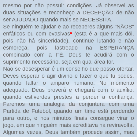
mesmo por não possuir condições. Já observei as
duas situações e reconheço a DECEPÇÃO de não
ser AJUDADO quando mais se NECESSITA.
Se ninguém te ajudar e ao receberes alguns "NÃOS"
enfáticos ou com
evasivas
*
(esta é a que mais dói,
pois não há sinceridade), continue lutando e não
esmoreça, pois lastreado na ESPERANÇA
combinado com a FÉ, Deus te acudirá com o
suprimento necessário, seja em qual área for.
Não se desesperar é um conselho que posso ofertar.
Deves esperar o agir divino e fazer o que tu podes,
quando faltar o amparo humano. No momento
adequado, Deus proverá e chegará com o auxílio,
quando estiverdes prestes a perder a confiança.
Faremos uma analogia da conjuntura com uma
Partida de Futebol, quando um time está perdendo
para outro, e nos minutos finais consegue virar o
jogo, em que ninguém mais acreditava na reviravolta.
Algumas vezes, Deus também procede assim, mas