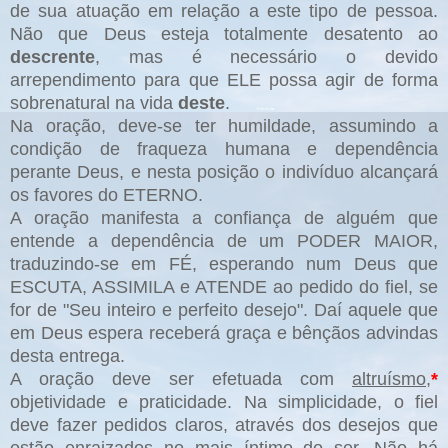
de sua atuação em relação a este tipo de pessoa.
Não que Deus esteja totalmente desatento ao
descrente
, mas é necessário o devido
arrependimento para que ELE possa agir de forma
sobrenatural na vida
deste
.
Na oração, deve-se ter humildade, assumindo a
condição de fraqueza humana e dependência
perante Deus, e nesta posição o indivíduo alcançará
os favores do ETERNO.
A oração manifesta a confiança de alguém que
entende a dependência de um PODER MAIOR,
traduzindo-se em FÉ, esperando num Deus que
ESCUTA, ASSIMILA e ATENDE ao pedido do fiel, se
for de "Seu inteiro e perfeito desejo". Daí aquele que
em Deus espera receberá graça e bênçãos advindas
desta entrega.
A oração deve ser efetuada com
altruísmo
,
*
objetividade e praticidade. Na simplicidade, o fiel
deve fazer pedidos claros, através dos desejos que
estão enraizados no mais íntimo do ser. Não há