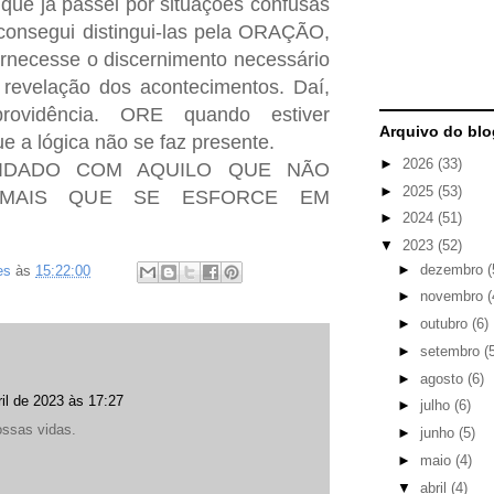
 que já passei por situações confusas
consegui distingui-las pela ORAÇÃO,
rnecesse o discernimento necessário
 revelação dos acontecimentos. Daí,
rovidência. ORE quando estiver
Arquivo do blo
e a lógica não se faz presente.
►
2026
(33)
UIDADO COM AQUILO QUE NÃO
►
2025
(53)
 MAIS QUE SE ESFORCE EM
►
2024
(51)
▼
2023
(52)
►
dezembro
(
es
às
15:22:00
►
novembro
(
►
outubro
(6)
►
setembro
(
►
agosto
(6)
ril de 2023 às 17:27
►
julho
(6)
ssas vidas.
►
junho
(5)
►
maio
(4)
▼
abril
(4)