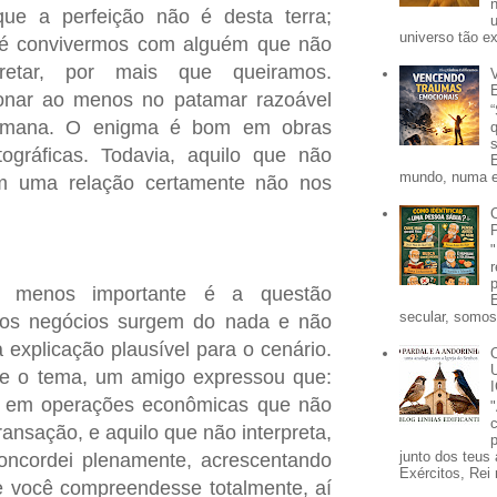
que a perfeição não é desta terra;
universo tão e
 é convivermos com alguém que não
pretar, por mais que queiramos.
onar ao menos no patamar razoável
umana. O enigma é bom em obras
tográficas. Todavia, aquilo que não
mundo, numa e
 uma relação certamente não nos
o menos importante é a questão
secular, somos 
rtos negócios surgem do nada e não
explicação plausível para o cenário.
e o tema, um amigo expressou que:
r em operações econômicas que não
ransação, e aquilo que não interpreta,
p
junto dos teus 
concordei plenamente, acrescentando
Exércitos, Rei 
e você compreendesse totalmente, aí