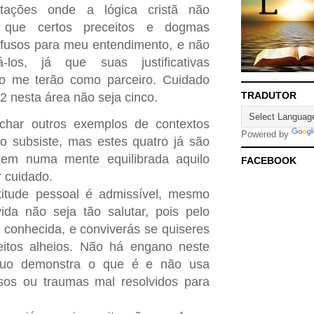
ntações onde a lógica cristã não
 que certos preceitos e dogmas
nfusos para meu entendimento, e não
los, já que suas justificativas
ão me terão como parceiro. Cuidado
TRADUTOR
2 nesta área não seja cinco.
nchar outros exemplos de contextos
Powered by
o subsiste, mas estes quatro já são
uzem numa mente equilibrada aquilo
FACEBOOK
 cuidado.
titude pessoal é admissível, mesmo
da não seja tão salutar, pois pelo
 conhecida, e conviverás se quiseres
eitos alheios. Não há engano neste
íduo demonstra o que é e não usa
sos ou traumas mal resolvidos para