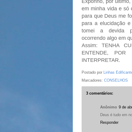
Exponho, por último,
em minha vida e só 
para que Deus me fo
para a elucidação e
tomei a devida p
ocorrendo algo em qu
Assim: TENHA C
ENTENDE, POR
INTERPRETAR.
Postado por
Linhas Edificant
Marcadores:
CONSELHOS
3 comentários:
Anônimo
9 de ab
Deus é tudo em no
Responder