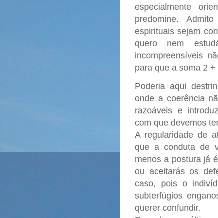
especialmente orie
predomine. Admito
espirituais sejam co
quero nem estudá-
incompreensíveis n
para que a soma 2 + 
Poderia aqui destri
onde a coerência nã
razoáveis e introd
com que devemos ter
A regularidade de a
que a conduta de vi
menos a postura já é
ou aceitarás os def
caso, pois o indiv
subterfúgios engano
querer confundir.