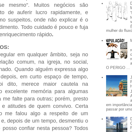
sse mesmo". Muitos negócios são
to de auferir lucro rapidamente, e
o suspeitos, onde não explicar é o
imento. Todo cuidado é pouco e fuja
mulher do fluxo
enriquecimento rápido
.
OS:
egular em qualquer âmbito, seja no
lação comum, na igreja, no social,
O PERIGO ...
anhado. Quando alguém expressa algo
epois, em curto espaço de tempo,
i dito, merece maior cautela na
o excelente memória para algumas
 me falte para outras; porém, presto
em importânci
 e atitudes de quem convivo. Certa
passar por uma 
o me falou algo a respeito de um
 e, depois de um tempo, desmentiu o
o posso confiar nesta pessoa? Todos