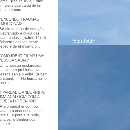
nome”. (Isaías 45.3) Como
um Deus que cuida de um
xtenso e com...
VENCENDO TRAUMAS
EMOCIONAIS!
“Só ele cura os de coração
quebrantado e cuida das
suas feridas”. (Salmo 147.3)
Existem pessoas neste
spécie de ufanismo p...
COMO IDENTIFICAR UMA
PESSOA SÁBIA?
"Uma pessoa esclarecida
resolve um problema. Uma
pessoa sábia o evita" (Albert
Einstein). No humanismo
natur...
O PARDAL E ANDORINHA:
UMA ANALOGIA COM A
IGREJA DO SENHOR
"Até o pardal encontrou
casa, e a andorinha ninho
ara si, e para sua prole,
altares, o Senhor dos
meu e ...