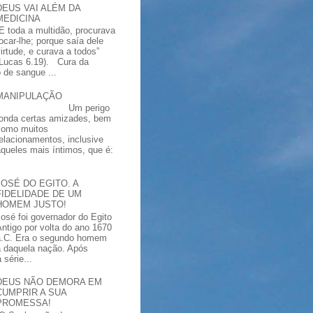
DEUS VAI ALÉM DA
MEDICINA
“E toda a multidão, procurava
tocar-lhe; porque saía dele
virtude, e curava a todos”
(Lucas 6.19). Cura da
 de sangue ...
MANIPULAÇÃO
Um perigo
ronda certas amizades, bem
como muitos
relacionamentos, inclusive
aqueles mais íntimos, que é:
JOSÉ DO EGITO. A
FIDELIDADE DE UM
HOMEM JUSTO!
José foi governador do Egito
Antigo por volta do ano 1670
a.C. Era o segundo homem
a daquela nação. Após
série...
DEUS NÃO DEMORA EM
CUMPRIR A SUA
PROMESSA!