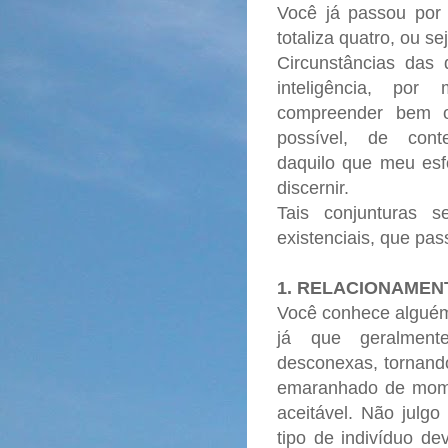
Você já passou por
totaliza quatro, ou s
Circunstâncias das
inteligência, po
compreender bem o
possível, de conte
daquilo que meu es
discernir.
Tais conjunturas 
existenciais, que pa
1. RELACIONAMEN
Você conhece alguém
já que geralmen
desconexas, tornand
emaranhado de mome
aceitável. Não julg
tipo de indivíduo de