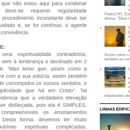
e que não estou aqui para condenar
 deve-se requerer regularidade
Pedro3.9ª). Ex
 procedimento inconstante deve ser
afirma: "Deus t
uidado e, se for contínuo, o agente
 convivência.
E:
a espiritualidade contraditória,
Assim como o 
também eu con
 vem à lembrança o declinado em 2
 é:
"Mas temo que, assim como a
va com a sua astúcia, assim também
e corrompidos os vossos sentidos, e
plicidade que há em Cristo"
. Tal
importantes ens
videncia que a verdadeira elevação
ser disfarçada, pois ela é SIMPLES,
LINHAS EDIFI
ompreensíveis os ensinamentos
. Desta forma, devemos ter muito
rinas espirituais complicadas,