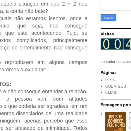
 aquela situação em que 2 + 2 não
eja, a conta não bate?
 quais não estamos isentos, onde a
r maior que seja, não consegue
 que está acontecendo. Fujo, se
Visitas
xtos complicados, principalmente
forço de entendimento não consegue
se reproduzem em alguns campos
contador de aces
ssaremos a explanar:
Páginas
Início
TOS:
QUEM SOU
 e não consegue entender a relação,
EMAIL
te a pessoa vem com atitudes
Postagens pop
o o que poderia ser agradável em um
ntos dissociados de uma realidade
o ninguém; apenas percebo que esse
ve ser afastado da intimidade. Todos