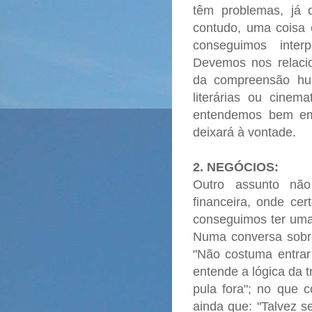
têm problemas, já 
contudo, uma coisa
conseguimos inter
Devemos nos relaci
da compreensão h
literárias ou cinema
entendemos bem em
deixará à vontade.
2. NEGÓCIOS:
Outro assunto nã
financeira, onde ce
conseguimos ter uma 
Numa conversa sobr
"Não costuma entra
entende a lógica da t
pula fora"; no que 
ainda que: "Talvez s