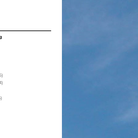
g
5)
4)
5)