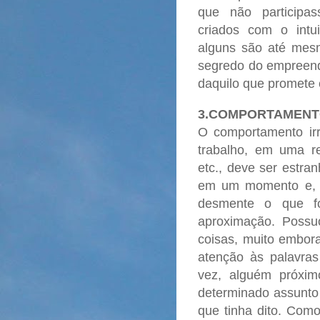
que não participa
criados com o intui
alguns são até mesm
segredo do empreend
daquilo que promete 
3.COMPORTAMENT
O comportamento irr
trabalho, em uma re
etc., deve ser estr
em um momento e, d
desmente o que fo
aproximação. Possu
coisas, muito embora
atenção às palavras
vez, alguém próxim
determinado assunto
que tinha dito. Com