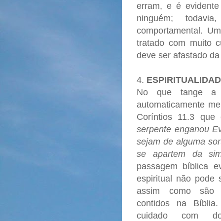
erram, e é evident
ninguém; todavia,
comportamental. Um
tratado com muito c
deve ser afastado da
4.
ESPIRITUALIDAD
No que tange a um
automaticamente me
Coríntios 11.3 que
serpente enganou E
sejam de alguma sort
se apartem da sim
passagem bíblica e
espiritual não pode 
assim como são c
contidos na Bíblia
cuidado com dout