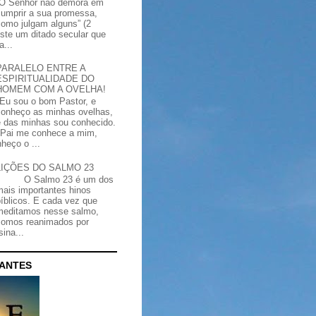
“O Senhor não demora em
cumprir a sua promessa,
como julgam alguns” (2
iste um ditado secular que
a...
PARALELO ENTRE A
ESPIRITUALIDADE DO
HOMEM COM A OVELHA!
"Eu sou o bom Pastor, e
conheço as minhas ovelhas,
e das minhas sou conhecido.
Pai me conhece a mim,
heço o ...
LIÇÕES DO SALMO 23
O Salmo 23 é um dos
mais importantes hinos
bíblicos. E cada vez que
meditamos nesse salmo,
somos reanimados por
ina...
CANTES