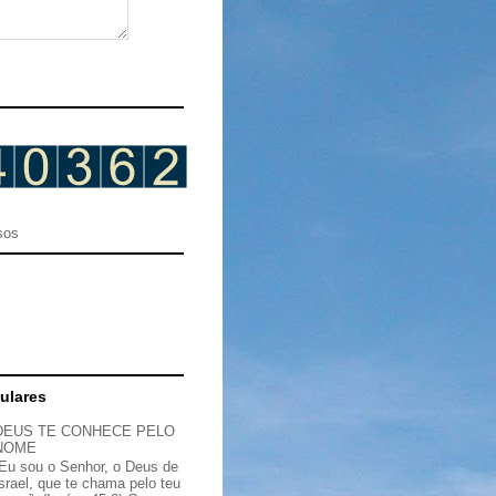
sos
ulares
DEUS TE CONHECE PELO
NOME
“Eu sou o Senhor, o Deus de
Israel, que te chama pelo teu