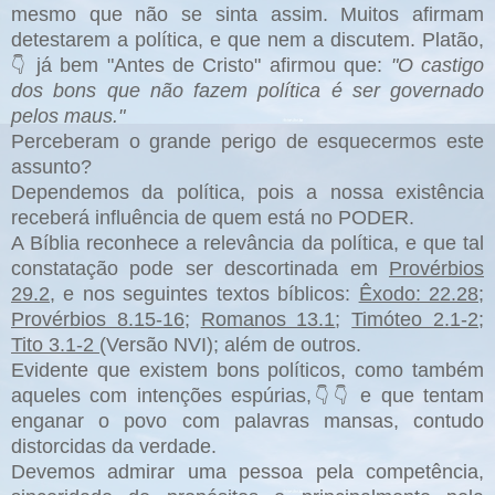
mesmo que não se sinta assim. Muitos afirmam
detestarem a política, e que nem a discutem. Platão,
já bem "Antes de Cristo" afirmou que:
"O castigo
👇
dos bons que não fazem política é ser governado
pelos maus."
Perceberam o grande perigo de esquecermos este
assunto?
Dependemos da política, pois a nossa existência
receberá influência de quem está no PODER.
A Bíblia reconhece a relevância da política, e que tal
constatação pode ser descortinada em
Provérbios
29.2
, e nos seguintes textos bíblicos:
Êxodo: 22.28
;
Provérbios 8.15-16
;
Romanos 13.1
;
Timóteo 2.1-2
;
Tito 3.1-2
(Versão NVI); além de outros.
Evidente que existem bons políticos, como também
aqueles com intenções espúrias,
e que tentam
👇👇
enganar o povo com palavras mansas, contudo
distorcidas da verdade.
Devemos admirar uma pessoa pela competência,