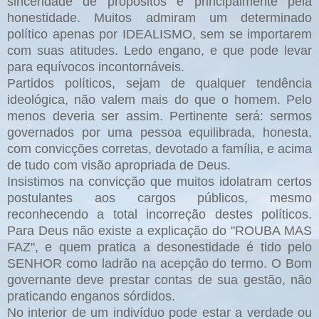
sinceridade de propósitos e principalmente pela
honestidade. Muitos admiram um determinado
político apenas por IDEALISMO, sem se importarem
com suas atitudes. Ledo engano, e que pode levar
para equívocos incontornáveis.
Partidos políticos, sejam de qualquer tendência
ideológica, não valem mais do que o homem. Pelo
menos deveria ser assim. Pertinente será: sermos
governados por uma pessoa equilibrada, honesta,
com convicções corretas, devotado a família, e acima
de tudo com visão apropriada de Deus.
Insistimos na convicção que muitos idolatram certos
postulantes aos cargos públicos, mesmo
reconhecendo a total incorreção destes políticos.
Para Deus não existe a explicação do "ROUBA MAS
FAZ", e quem pratica a desonestidade é tido pelo
SENHOR como ladrão na acepção do termo. O Bom
governante deve prestar contas de sua gestão, não
praticando enganos sórdidos.
No interior de um indivíduo pode estar a verdade ou