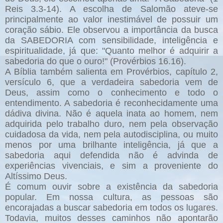
Reis 3.3-14). A escolha de Salomão ateve-se
principalmente ao valor inestimável de possuir um
coração sábio. Ele observou a importância da busca
da SABEDORIA com sensibilidade, inteligência e
espiritualidade, já que: "Quanto melhor é adquirir a
sabedoria do que o ouro!" (Provérbios 16.16).
A Bíblia também salienta em Provérbios, capítulo 2,
versículo 6, que a verdadeira sabedoria vem de
Deus, assim como o conhecimento e todo o
entendimento. A sabedoria é reconhecidamente uma
dádiva divina. Não é aquela inata ao homem, nem
adquirida pelo trabalho duro, nem pela observação
cuidadosa da vida, nem pela autodisciplina, ou muito
menos por uma brilhante inteligência, já que a
sabedoria aqui defendida não é advinda de
experiências vivenciais, e sim a proveniente do
Altíssimo Deus.
É comum ouvir sobre a existência da sabedoria
popular. Em nossa cultura, as pessoas são
encorajadas a buscar sabedoria em todos os lugares.
Todavia, muitos desses caminhos não apontarão