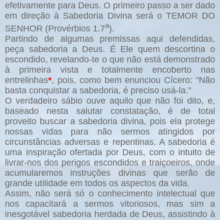
efetivamente para Deus. O primeiro passo a ser dado
em direção à Sabedoria Divina será o TEMOR DO
a
SENHOR (Provérbios 1.7
).
Partindo de algumas premissas aqui defendidas,
peça sabedoria a Deus. É Ele quem descortina o
escondido, revelando-te o que não está demonstrado
à primeira vista e totalmente encoberto nas
entrelinhas
*
, pois, como bem enunciou Cícero: "Não
basta conquistar a sabedoria, é preciso usá-la."
O verdadeiro sábio ouve aquilo que não foi dito, e,
baseado nesta salutar constatação, é de total
proveito buscar a sabedoria divina, pois ela protege
nossas vidas para não sermos atingidos por
circunstâncias adversas e repentinas. A sabedoria é
uma inspiração ofertada por Deus, com o intuito de
livrar-nos dos perigos escondidos e traiçoeiros, onde
acumularemos instruções divinas que serão de
grande utilidade em todos os aspectos da vida.
Assim, não será só o conhecimento intelectual que
nos capacitará a sermos vitoriosos, mas sim a
inesgotável sabedoria herdada de Deus, assistindo à