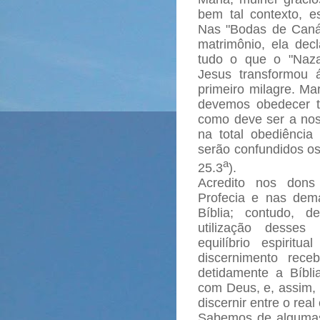
bem tal contexto, e
Nas "Bodas de Caná" 
matrimônio, ela de
tudo o que o "Naza
Jesus transformou
primeiro milagre. M
devemos obedecer t
como deve ser a nos
na total obediência
serão confundidos 
a
25.3
).
Acredito nos dons
Profecia e nas demai
Bíblia; contudo, 
utilização desses 
equilíbrio espiritu
discernimento rec
detidamente a Bíbli
com Deus, e, assim, 
discernir entre o real
Sabemos de algumas