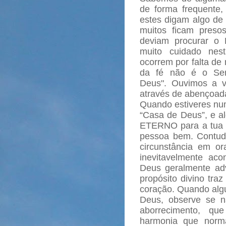
de forma frequente, 
estes digam algo de 
muitos ficam preso
deviam procurar o 
muito cuidado nes
ocorrem por falta de 
da fé não é o Se
Deus". Ouvimos a v
através de abençoad
Quando estiveres num
“Casa de Deus”, e a
ETERNO para a tua v
pessoa bem. Contudo
circunstância em or
inevitavelmente ac
Deus geralmente adv
propósito divino tra
coração. Quando algu
Deus, observe se n
aborrecimento, qu
harmonia que norma