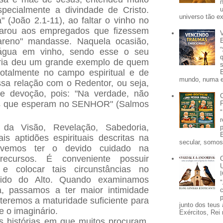
specialmente a divindade de Cristo.
universo tão e
(João 2.1-11), ao faltar o vinho no
clarou aos empregados que fizessem
reno" mandasse. Naquela ocasião,
 água em vinho, sendo esse o seu
aria deu um grande exemplo de quem
otalmente no campo espiritual e de
mundo, numa e
sa relação com o Redentor, ou seja,
 e devoção, pois: "Na verdade, não
os que esperam no SENHOR" (Salmos
 da Visão, Revelação, Sabedoria,
s aptidões espirituais descritas na
secular, somos 
devemos ter o devido cuidado na
recursos.
É conveniente possuir
al e colocar tais circunstâncias no
ebido do Alto. Quando examinamos
a, passamos a ter maior intimidade
p
teremos a maturidade suficiente para
junto dos teus 
 e o imaginário.
Exércitos, Rei 
 histórias em que muitos procuram,