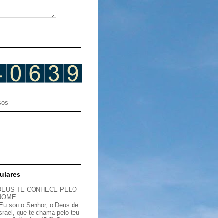
sos
ulares
DEUS TE CONHECE PELO
NOME
“Eu sou o Senhor, o Deus de
Israel, que te chama pelo teu