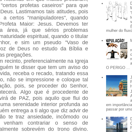
"certos profetas caseiros" para que
Deus. Lastimamos tais atitudes, pois
s a certos "manipuladores", quando
Profeta Maior: Jesus. Devemos ter
ta área, já que sérios problemas
mulher do fluxo
maturidade espiritual, quando o titular
nhor, e sim um pseudo "Vaso de
oz de Deus no estudo da Bíblia e
as pregações.
 recinto, preferencialmente na Igreja
lguém te disser que tem um aviso do
O PERIGO ...
ida, receba o recado, tratando essa
, não se impressione e coloque tal
ação, pois, se proceder do Senhor,
ontecerá. Algo que é procedente de
irá de PAZ, pois aquilo que flui do
z uma serenidade interior profunda ao
em importânci
passar por uma 
ém entrega a ti algo que diz advir de
ão te traz ansiedade, incômodo ou
e venham contrariar o senso de
lmente sobrevém do trono divino.