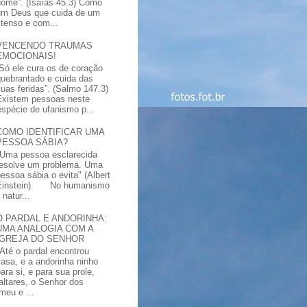
nome”. (Isaías 45.3) Como
um Deus que cuida de um
xtenso e com...
VENCENDO TRAUMAS
EMOCIONAIS!
“Só ele cura os de coração
quebrantado e cuida das
suas feridas”. (Salmo 147.3)
Existem pessoas neste
spécie de ufanismo p...
COMO IDENTIFICAR UMA
PESSOA SÁBIA?
"Uma pessoa esclarecida
resolve um problema. Uma
pessoa sábia o evita" (Albert
Einstein). No humanismo
natur...
O PARDAL E ANDORINHA:
UMA ANALOGIA COM A
IGREJA DO SENHOR
"Até o pardal encontrou
casa, e a andorinha ninho
ara si, e para sua prole,
altares, o Senhor dos
meu e ...