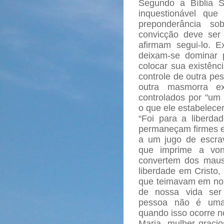
Segundo a Bíblia S
inquestionável q
preponderância so
convicção deve ser
afirmam segui-lo. E
deixam-se dominar p
colocar sua existênc
controle de outra pe
outra masmorra ex
controlados por "um 
o que ele estabelece
“Foi para a liberdad
permaneçam firmes 
a um jugo de escravi
que imprime a von
convertem dos maus
liberdade em Cristo,
que teimavam em nos
de nossa vida ser 
pessoa não é uma 
quando isso ocorre no
Maria, mulher graci