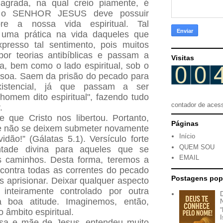
agrada, na qual creio piamente, é
ue o SENHOR JESUS deve possuir
bre a nossa vida espiritual. Tal
 uma prática na vida daqueles que
xpresso tal sentimento, pois muitos
or teorias antibíblicas e passam a
Visitas
ia, bem como o lado espiritual, sob o
ssoa. Saem da prisão do pecado para
istencial, já que passam a ser
homem dito espiritual", fazendo tudo
contador de aces
r.
e que Cristo nos libertou. Portanto,
Páginas
e não se deixem submeter novamente
Início
dão!” (Gálatas 5.1). Versículo forte
QUEM SOU
tade divina para aqueles que se
EMAIL
 caminhos. Desta forma, teremos a
 contra todas as correntes do pecado
Postagens pop
 aprisionar.
Deixar qualquer aspecto
inteiramente controlado por outra
boa atitude. Imaginemos, então,
 âmbito espiritual.
osa e mãe de Jesus, entendeu muito