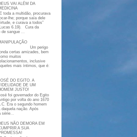
DEUS VAI ALÉM DA
MEDICINA
“E toda a multidão, procurava
tocar-lhe; porque saía dele
virtude, e curava a todos”
(Lucas 6.19). Cura da
 de sangue ...
MANIPULAÇÃO
Um perigo
ronda certas amizades, bem
como muitos
relacionamentos, inclusive
aqueles mais íntimos, que é:
JOSÉ DO EGITO. A
FIDELIDADE DE UM
HOMEM JUSTO!
José foi governador do Egito
Antigo por volta do ano 1670
a.C. Era o segundo homem
a daquela nação. Após
série...
DEUS NÃO DEMORA EM
CUMPRIR A SUA
PROMESSA!