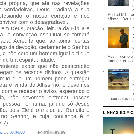
cia própria, que até nas revelações
m verdadeiras, Deus irradiará a sua
Pedro3.9ª). Ex
tesiando o nosso coração e nos
afirma: "Deus t
conviver com o desagradável.
em Deus, oração, leitura da Bíblia e
ja, a convicção espiritual se tornará
ada. Acredite que, ao tomar certas
reço da devoção, certamente o Senhor
o, e não será um homem igual a ti que
Assim como o 
 de tua espiritualidade.
também eu con
veniente expor que não desacredito
regam os recados divinos. A questão
dmito que um homem pode entregar
ta e vinda do Altíssimo, e devemos
al dom e receber o aviso, esperando o
via, não devemos entregar nossas
importantes ens
de pessoa nenhuma, já que só Jesus
ão, pois Ele é o maior, e: "Bendito o
LINHAS EDIFI
no Senhor, e cuja confiança é o
.7).
es
às
08:34:00