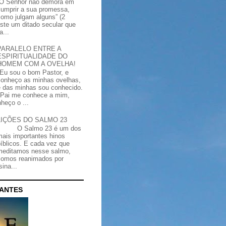
“O Senhor não demora em
cumprir a sua promessa,
como julgam alguns” (2
iste um ditado secular que
a...
PARALELO ENTRE A
ESPIRITUALIDADE DO
HOMEM COM A OVELHA!
"Eu sou o bom Pastor, e
conheço as minhas ovelhas,
e das minhas sou conhecido.
Pai me conhece a mim,
heço o ...
LIÇÕES DO SALMO 23
O Salmo 23 é um dos
mais importantes hinos
bíblicos. E cada vez que
meditamos nesse salmo,
somos reanimados por
ina...
CANTES