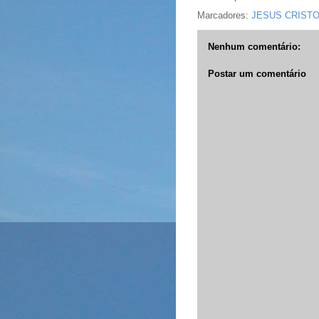
Marcadores:
JESUS CRIST
Nenhum comentário:
Postar um comentário