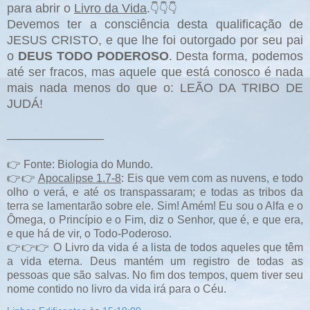
para abrir o
Livro da Vida
.
👇👇👇
Devemos ter a consciência desta qualificação de
JESUS CRISTO, e que lhe foi outorgado por seu pai
o
DEUS TODO PODEROSO
.
Desta forma, podemos
até ser fracos, mas aquele que está conosco é nada
mais nada menos do que o: LEÃO DA TRIBO DE
JUDÁ!
______________
👉 Fonte: Biologia do Mundo.
👉👉
Apocalipse 1.7-8
: Eis que vem com as nuvens, e todo
olho o verá, e até os transpassaram; e todas as tribos da
terra se lamentarão sobre ele. Sim! Amém!
Eu sou o Alfa e o
Ômega, o Princípio e o Fim, diz o Senhor, que é, e que era,
e que há de vir, o Todo-Poderoso.
👉👉👉 O Livro da vida é a lista de todos aqueles que têm
a vida eterna. Deus mantém um registro de todas as
pessoas que são salvas. No fim dos tempos, quem tiver seu
nome contido no livro da vida irá para o Céu.