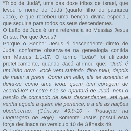
"Tribo de Judá", uma das doze tribos de Israel, que
levou o nome de Judá (quarto filho do patriarca
Jacó), e que recebeu uma benção divina especial,
que seguiria para todos os seus descendentes.
O Leão de Judá é uma referência ao Messias Jesus
Cristo. Por que Jesus?
Porque o Senhor Jesus é descendente direto de
Judá, conforme observa-se na genealogia contida
em
Mateus 1.1-17
. O termo "Leão" foi utilizado
profeticamente, quando Jacó afirmou que:
"Judá é
um leão novo. Você vem subindo, filho meu, depois
de matar a presa.
Como um leão, ele se assenta; e
deita-se como uma leoa; quem tem coragem de
acordá-lo? O cetro não se apartará de Judá, nem o
bastão de comando de seus descendentes, até que
venha aquele a quem ele pertence, e a ele as nações
obedecerão. (Gênesis 49.9-10 - Tradução na
Linguagem de Hoje).
Somente Jesus possui esta
força declinada no versículo 10 de Gênesis 49.