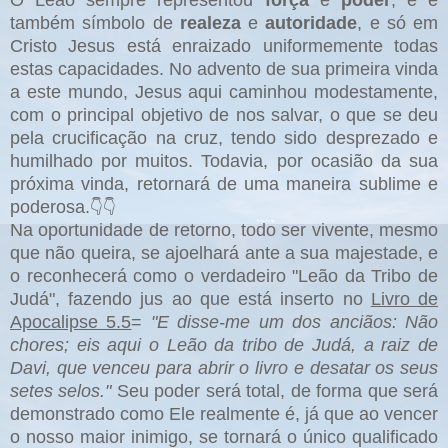
O Leão sempre representou
força
e
poder
, e é
também símbolo de
realeza
e
autoridade
, e só em
Cristo Jesus está enraizado uniformemente todas
estas capacidades. No advento de sua primeira vinda
a este mundo, Jesus aqui caminhou modestamente,
com o principal objetivo de nos salvar, o que se deu
pela crucificação na cruz, tendo sido desprezado e
humilhado por muitos. Todavia, por ocasião da sua
próxima vinda, retornará de uma maneira sublime e
poderosa.
👇👇
Na oportunidade de retorno, todo ser vivente, mesmo
que não queira, se ajoelhará ante a sua majestade, e
o reconhecerá como o verdadeiro "Leão da Tribo de
Judá", fazendo jus ao que está inserto no
Livro de
Apocalipse 5.5
=
"E disse-me um dos anciãos: Não
chores; eis aqui o Leão da tribo de Judá, a raiz de
Davi, que venceu para abrir o livro e desatar os seus
setes selos."
Seu poder será total, de forma que será
demonstrado como Ele realmente é, já que ao vencer
o nosso maior inimigo, se tornará o único qualificado