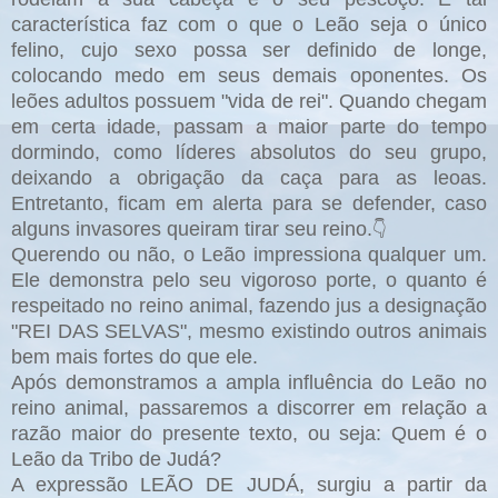
característica faz com o que o Leão seja o único
felino, cujo sexo possa ser definido de longe,
colocando medo em seus demais oponentes. Os
leões adultos possuem "vida de rei". Quando chegam
em certa idade, passam a maior parte do tempo
dormindo, como líderes absolutos do seu grupo,
deixando a obrigação da caça para as leoas.
Entretanto, ficam em alerta para se defender, caso
alguns invasores queiram tirar seu reino.
👇
Querendo ou não, o Leão impressiona qualquer um.
Ele demonstra pelo seu vigoroso porte, o quanto é
respeitado no reino animal, fazendo jus a designação
"REI DAS SELVAS", mesmo existindo outros animais
bem mais fortes do que ele.
Após demonstramos a ampla influência do Leão no
reino animal, passaremos a discorrer em relação a
razão maior do presente texto, ou seja: Quem é o
Leão da Tribo de Judá?
A expressão LEÃO DE JUDÁ, surgiu a partir da