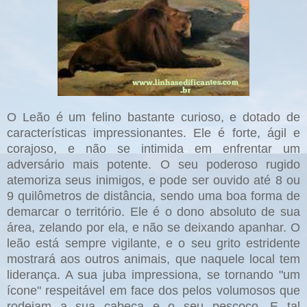
O Leão é um felino bastante curioso, e dotado de
características impressionantes. Ele é forte, ágil e
corajoso, e não se intimida em enfrentar um
adversário mais potente. O seu poderoso rugido
atemoriza seus inimigos, e pode ser ouvido até 8 ou
9 quilômetros de distância, sendo uma boa forma de
demarcar o território. Ele é o dono absoluto de sua
área, zelando por ela, e não se deixando apanhar. O
leão está sempre vigilante, e o seu grito estridente
mostrará aos outros animais, que naquele local tem
liderança. A sua juba impressiona, se tornando "um
ícone" respeitável em face dos pelos volumosos que
rodeiam a sua cabeça e o seu pescoço. E tal