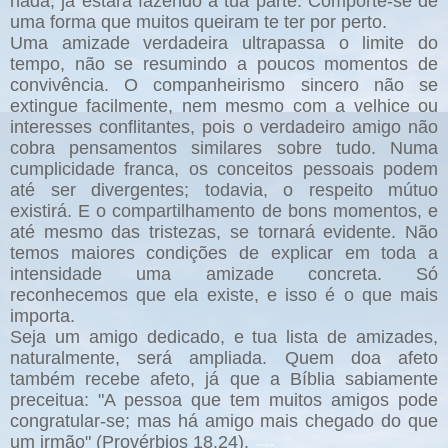
nada, já estará fazendo a tua parte. Comporte-se de
uma forma que muitos queiram te ter por perto.
Uma amizade verdadeira ultrapassa o limite do
tempo, não se resumindo a poucos momentos de
convivência. O companheirismo sincero não se
extingue facilmente, nem mesmo com a velhice ou
interesses conflitantes, pois o verdadeiro amigo não
cobra pensamentos similares sobre tudo. Numa
cumplicidade franca, os conceitos pessoais podem
até ser divergentes; todavia, o respeito mútuo
existirá. E o compartilhamento de bons momentos, e
até mesmo das tristezas, se tornará evidente. Não
temos maiores condições de explicar em toda a
intensidade uma amizade concreta. Só
reconhecemos que ela existe, e isso é o que mais
importa.
Seja um amigo dedicado, e tua lista de amizades,
naturalmente, será ampliada. Quem doa afeto
também recebe afeto, já que a Bíblia sabiamente
preceitua: "A pessoa que tem muitos amigos pode
congratular-se; mas há amigo mais chegado do que
um irmão" (Provérbios 18.24).