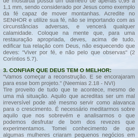
de mostarda possui um diâmetro de apenas 0,95 a
1,1 mm, sendo considerado por Jesus como exemplo
da fé capaz de mover montanhas. Acredite no
SENHOR e utilize sua fé, não se importando com as
circunstâncias adversas, e vencerá qualquer
calamidade. Coloque na mente que, para uma
restauração apropriada, deves, acima de tudo,
edificar tua relação com Deus, não esquecendo que
deves: "Viver por fé, e não pelo que observas" (2
Coríntios 5.7).
3. CONFIAR QUE DEUS TEM O MELHOR:
"Vamos começar a reconstrução. E se encorajaram
para esse bom projeto." (Neemias 2.18 - NVI)
Tire proveito de tudo que te acontece, mesmo de
uma má situação. Aquilo que acreditas ser um mal
irreversível pode até mesmo servir como alavanca
para o crescimento. É necessário meditarmos sobre
aquilo que nos sobrevém e analisarmos o que
podemos desfrutar de bom dos revezes que
experimentamos. Tomei conhecimento de que
algumas mulheres criaram pequenos negócios em