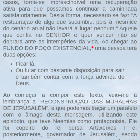
casos, torna-se imprescindível uma recuperação
ativa para que possamos continuar a caminhada
satisfatoriamente. Desta forma, necessário se faz: "A
restauração de algo que sucumbiu, pois a mesmice
do cenário atual não levará a lugar nenhum." Aquele
que confia no SENHOR e quer vencer não se
dobrará ante as intempéries da vida. Ao chegar ao
FUNDO DO POÇO EXISTENCIAL,
*
uma pessoa terá
duas opções:
Ficar lá.
Ou lutar com bastante disposição para sair
e também contar com a força advinda de
Deus.
Ao começar a compor este texto, veio-me à
lembrança a "RECONSTRUÇÃO DAS MURALHAS
DE JERUSALÉM", e que podemos traçar um paralelo
com o âmago desta mensagem, utilizando este
episódio, que teve Neemias como protagonista. Ele
foi copeiro do rei persa Artaxerxes I e,
posteriormente, governador de Jerusalém, sendo