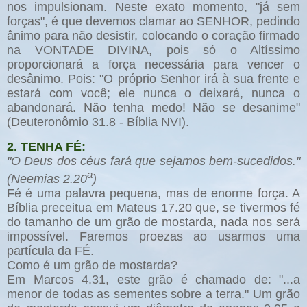
nos impulsionam. Neste exato momento, "já sem
forças", é que devemos clamar ao SENHOR, pedindo
ânimo para não desistir, colocando o coração firmado
na VONTADE DIVINA, pois só o Altíssimo
proporcionará a força necessária para vencer o
desânimo. Pois: "O próprio Senhor irá à sua frente e
estará com você; ele nunca o deixará, nunca o
abandonará. Não tenha medo! Não se desanime"
(Deuteronômio 31.8 - Bíblia NVI).
2. TENHA FÉ:
"O Deus dos céus fará que sejamos bem-sucedidos."
a
(Neemias 2.20
)
Fé é uma palavra pequena, mas de enorme força. A
Bíblia preceitua em Mateus 17.20 que, se tivermos fé
do tamanho de um grão de mostarda, nada nos será
impossível. Faremos proezas ao usarmos uma
partícula da FÉ.
Como é um grão de mostarda?
Em Marcos 4.31, este grão é chamado de: "...a
menor de todas as sementes sobre a terra." Um grão