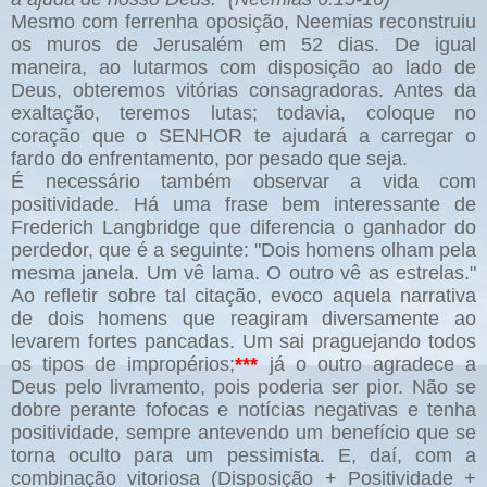
Mesmo com ferrenha oposição, Neemias reconstruiu
os muros de Jerusalém em 52 dias. De igual
maneira, ao lutarmos com disposição ao lado de
Deus, obteremos vitórias consagradoras. Antes da
exaltação, teremos lutas; todavia, coloque no
coração que o SENHOR te ajudará a carregar o
fardo do enfrentamento, por pesado que seja.
É necessário também observar a vida com
positividade. Há uma frase bem interessante de
Frederich Langbridge que diferencia o ganhador do
perdedor, que é a seguinte: "Dois homens olham pela
mesma janela. Um vê lama. O outro vê as estrelas."
Ao refletir sobre tal citação, evoco aquela narrativa
de dois homens que reagiram diversamente ao
levarem fortes pancadas. Um sai praguejando todos
os tipos de impropérios;
***
já o outro agradece a
Deus pelo livramento, pois poderia ser pior. Não se
dobre perante fofocas e notícias negativas e tenha
positividade, sempre antevendo um benefício que se
torna oculto para um pessimista. E, daí, com a
combinação vitoriosa (Disposição + Positividade +