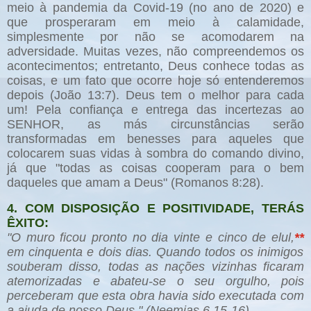
meio à pandemia da Covid-19 (no ano de 2020) e
que prosperaram em meio à calamidade,
simplesmente por não se acomodarem na
adversidade. Muitas vezes, não compreendemos os
acontecimentos; entretanto, Deus conhece todas as
coisas, e um fato que ocorre hoje só entenderemos
depois (João 13:7). Deus tem o melhor para cada
um! Pela confiança e entrega das incertezas ao
SENHOR, as más circunstâncias serão
transformadas em benesses para aqueles que
colocarem suas vidas à sombra do comando divino,
já que "todas as coisas cooperam para o bem
daqueles que amam a Deus" (Romanos 8:28).
4. COM DISPOSIÇÃO E POSITIVIDADE, TERÁS
ÊXITO:
"O muro ficou pronto no dia vinte e cinco de elul,
**
em cinquenta e dois dias.
Quando todos os inimigos
souberam disso, todas as nações vizinhas ficaram
atemorizadas e abateu-se o seu orgulho, pois
perceberam que esta obra havia sido executada com
a ajuda de nosso Deus." (Neemias 6.15-16)