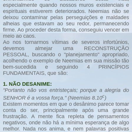
especialmente quando nossos muros existenciais e
espirituais estiverem deteriorados. Neemias não se
deixou contaminar pelas perseguições e maldades
alheias que estavam ao seu redor, permanecendo
firme. Ao proceder desta forma, conseguiu vencer em
meio ao caos.
Ao nos tornarmos vítimas de severos infortúnios,
devemos almejar uma RECONSTRUÇÃO
PESSOAL, buscando o "planejamento" apropriado,
acolhendo o exemplo de Neemias em sua missão tão
bem-sucedida e seguindo 4 PRINCÍPIOS
FUNDAMENTAIS, que são:
1. NÃO DESANIME:
"Portanto não vos entristeçais; porque a alegria do
c
SENHOR é a vossa força." (Neemias 8.10
)
Existem momentos em que o desânimo parece tomar
conta do ser, principalmente após uma grande
frustração. A mente fica repleta de pensamentos
negativos, onde não há a mínima esperança de algo
melhor. Nada nos anima, e nem palavras positivas