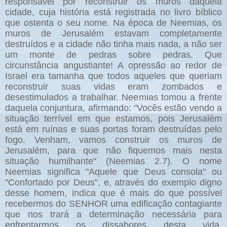
responsável por reconstruir os muros daquela
cidade, cuja história está registrada no livro bíblico
que ostenta o seu nome. Na época de Neemias, os
muros de Jerusalém estavam completamente
destruídos e a cidade não tinha mais nada, a não ser
um monte de pedras sobre pedras. Que
circunstância angustiante! A opressão ao redor de
Israel era tamanha que todos aqueles que queriam
reconstruir suas vidas eram zombados e
desestimulados a trabalhar. Neemias tomou a frente
daquela conjuntura, afirmando: "Vocês estão vendo a
situação terrível em que estamos, pois Jerusalém
está em ruínas e suas portas foram destruídas pelo
fogo. Venham, vamos construir os muros de
Jerusalém, para que não fiquemos mais nesta
situação humilhante" (Neemias 2.7). O nome
Neemias significa "Aquele que Deus consola" ou
"Confortado por Deus", e, através do exemplo digno
desse homem, indica que é mais do que possível
recebermos do SENHOR uma edificação contagiante
que nos trará a determinação necessária para
enfrentarmos os dissabores desta vida,