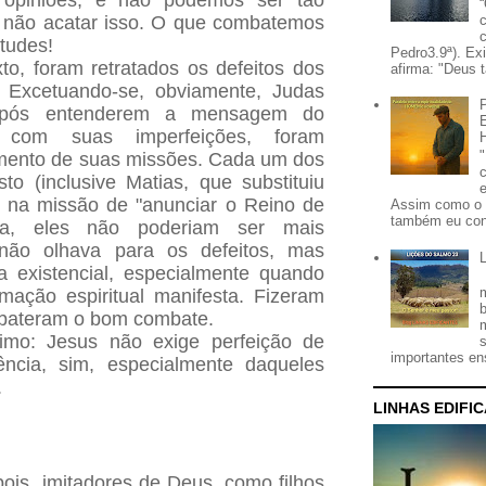
e não acatar isso. O que combatemos
itudes!
Pedro3.9ª). Ex
to, foram retratados os defeitos dos
afirma: "Deus t
. Excetuando-se, obviamente, Judas
, após entenderem a mensagem do
om suas imperfeições, foram
mento de suas missões.
Cada um dos
to (inclusive Matias, que substituiu
o na missão de "anunciar o Reino de
Assim como o 
também eu con
ma, eles não poderiam ser mais
 não olhava para os defeitos, mas
a existencial, especialmente quando
mação espiritual manifesta. Fizeram
bateram o bom combate.
timo: Jesus não exige perfeição de
importantes ens
ncia, sim, especialmente daqueles
.
LINHAS EDIFI
pois, imitadores de Deus, como filhos