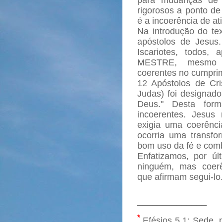
rigorosos a ponto d
é a incoerência de at
Na introdução do tex
apóstolos de Jesus
Iscariotes, todos
MESTRE, mesmo c
coerentes no cumpri
12 Apóstolos de Cris
Judas) foi designad
Deus." Desta for
incoerentes. Jesus
exigia uma coerênci
ocorria uma transfor
bom uso da fé e com
Enfatizamos, por úl
ninguém, mas coerê
que afirmam segui-lo
______________
*
Efésios 5.1
: Sede, 