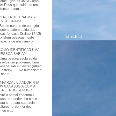
nome”. (Isaías 45.3) Como
um Deus que cuida de um
xtenso e com...
VENCENDO TRAUMAS
EMOCIONAIS!
“Só ele cura os de coração
quebrantado e cuida das
suas feridas”. (Salmo 147.3)
Existem pessoas neste
spécie de ufanismo p...
COMO IDENTIFICAR UMA
PESSOA SÁBIA?
"Uma pessoa esclarecida
resolve um problema. Uma
pessoa sábia o evita" (Albert
Einstein). No humanismo
natur...
O PARDAL E ANDORINHA:
UMA ANALOGIA COM A
IGREJA DO SENHOR
"Até o pardal encontrou
casa, e a andorinha ninho
ara si, e para sua prole,
altares, o Senhor dos
meu e ...