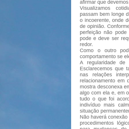
afirmar que devemos 
Visualizamos cotid
passam bem longe da 
o incoerente, onde 
de opinião. Conforme
perfeição não pode s
pode e deve ser req
redor.
Como o outro pode
comportamento se el
A regularidade de 
Esclarecemos que t
nas relações inte
relacionamento em 
mostra desconexa e
algo com ela e, em 
tudo o que foi acor
indivíduo mais cal
situação permanente
Não haverá conexão n
procedimentos lógi
para mudanças de 