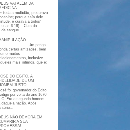
DEUS VAI ALÉM DA
MEDICINA
“E toda a multidão, procurava
tocar-lhe; porque saía dele
virtude, e curava a todos”
(Lucas 6.19). Cura da
 de sangue ...
MANIPULAÇÃO
Um perigo
ronda certas amizades, bem
como muitos
relacionamentos, inclusive
aqueles mais íntimos, que é:
JOSÉ DO EGITO. A
FIDELIDADE DE UM
HOMEM JUSTO!
José foi governador do Egito
Antigo por volta do ano 1670
a.C. Era o segundo homem
a daquela nação. Após
série...
DEUS NÃO DEMORA EM
CUMPRIR A SUA
PROMESSA!