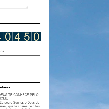
sos
ulares
DEUS TE CONHECE PELO
NOME
“Eu sou o Senhor, o Deus de
Israel, que te chama pelo teu