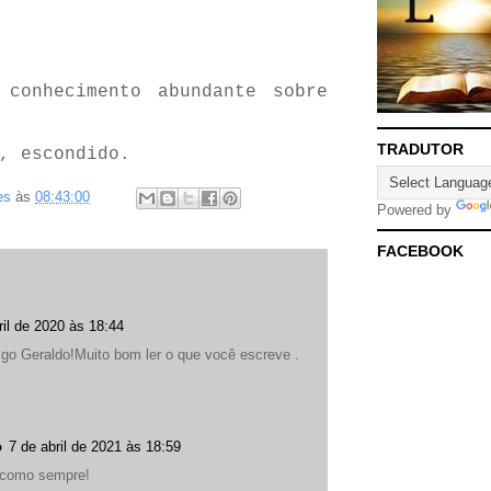
 conhecimento abundante sobre
TRADUTOR
, escondido.
es
às
08:43:00
Powered by
FACEBOOK
ril de 2020 às 18:44
o Geraldo!Muito bom ler o que você escreve .
o
7 de abril de 2021 às 18:59
como sempre!