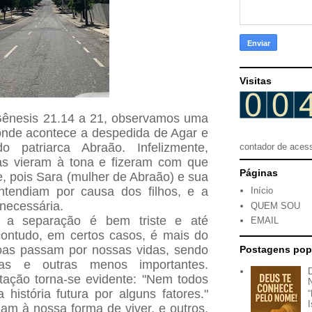
Visitas
 Gênesis 21.14 a 21, observamos uma
onde acontece a despedida de Agar e
o patriarca Abraão. Infelizmente,
contador de aces
as vieram à tona e fizeram com que
Páginas
e, pois Sara (mulher de Abraão) e sua
ntendiam por causa dos filhos, e a
Início
 necessária.
QUEM SOU
a separação é bem triste e até
EMAIL
ontudo, em certos casos, é mais do
soas passam por nossas vidas, sendo
Postagens pop
ivas e outras menos importantes.
tação torna-se evidente: "Nem todos
 história futura por alguns fatores."
m à nossa forma de viver, e outros,