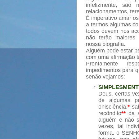
infelizmente, são 
relacionamentos, ter
É imperativo amar os
a termos algumas co
todos devem nos ac
não terão maiores
nossa biografia.
Alguém pode estar pe
com uma afirmação tã
Prontamente resp
impedimentos para 
senão vejamos:
SIMPLESMEN
Deus, certas v
de algumas pe
onisciência,
*
sab
recôndito
**
da a
alguém e não s
vezes, tal ind
forma, o SENHO