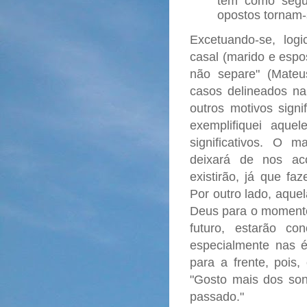
tem como segur
opostos tornam-
Excetuando-se, lo
casal (marido e espo
não separe" (Mateus
casos delineados na 
outros motivos signi
exemplifiquei aqu
significativos. O 
deixará de nos aco
existirão, já que fa
Por outro lado, aque
Deus para o moment
futuro, estarão c
especialmente nas é
para a frente, pois
"Gosto mais dos son
passado."