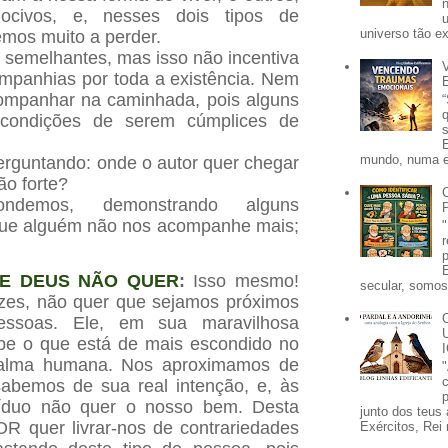
nocivos, e, nesses dois tipos de
universo tão e
emos muito a perder.
 semelhantes, mas isso não incentiva
mpanhias por toda a existência. Nem
ompanhar na caminhada, pois alguns
 condições de serem cúmplices de
mundo, numa e
rguntando: onde o autor quer chegar
o forte?
ondemos, demonstrando alguns
que alguém não nos acompanhe mais;
TE DEUS NÃO QUER
:
Isso mesmo!
secular, somos 
ezes, não quer que sejamos próximos
ssoas. Ele, em sua maravilhosa
e o que está de mais escondido no
lma humana. Nos aproximamos de
abemos de sua real intenção, e, às
p
ivíduo não quer o nosso bem. Desta
junto dos teus 
R quer livrar-nos de contrariedades
Exércitos, Rei 