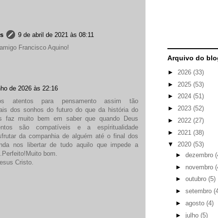
es
9 de abril de 2021 às 08:11
 amigo Francisco Aquino!
Arquivo do blo
►
2026
(33)
►
2025
(53)
nho de 2026 às 22:16
►
2024
(51)
s atentos para pensamento assim tão
►
2023
(52)
ais dos sonhos do futuro do que da história do
os faz muito bem em saber que quando Deus
►
2022
(27)
ntos são compatíveis e a espíritualidade
►
2021
(38)
frutar da companhia de alguém até o final dos
▼
2020
(53)
nda nos libertar de tudo aquilo que impede a
.Perfeito!Muito bom.
►
dezembro
(
esus Cristo.
►
novembro
(
►
outubro
(5)
►
setembro
(
►
agosto
(4)
►
julho
(5)