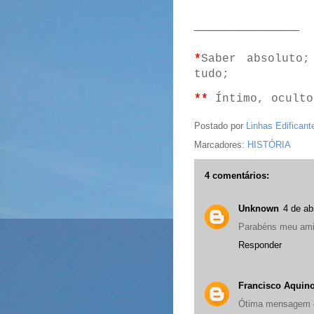
_______________
*
Saber absoluto;
tudo;
**
Íntimo, oculto
Postado por
Linhas Edificant
Marcadores:
HISTÓRIA
4 comentários:
Unknown
4 de ab
Parabéns meu amig
Responder
Francisco Aquin
Ótima mensagem 