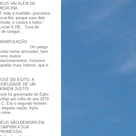
DEUS VAI ALÉM DA
MEDICINA
“E toda a multidão, procurava
tocar-lhe; porque saía dele
virtude, e curava a todos”
(Lucas 6.19). Cura da
 de sangue ...
MANIPULAÇÃO
Um perigo
ronda certas amizades, bem
como muitos
relacionamentos, inclusive
aqueles mais íntimos, que é:
JOSÉ DO EGITO. A
FIDELIDADE DE UM
HOMEM JUSTO!
José foi governador do Egito
Antigo por volta do ano 1670
a.C. Era o segundo homem
a daquela nação. Após
série...
DEUS NÃO DEMORA EM
CUMPRIR A SUA
PROMESSA!