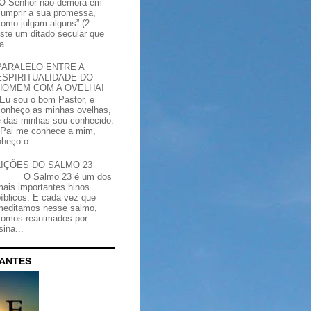
“O Senhor não demora em
cumprir a sua promessa,
como julgam alguns” (2
iste um ditado secular que
a...
PARALELO ENTRE A
ESPIRITUALIDADE DO
HOMEM COM A OVELHA!
"Eu sou o bom Pastor, e
conheço as minhas ovelhas,
e das minhas sou conhecido.
Pai me conhece a mim,
heço o ...
LIÇÕES DO SALMO 23
O Salmo 23 é um dos
mais importantes hinos
bíblicos. E cada vez que
meditamos nesse salmo,
somos reanimados por
ina...
CANTES