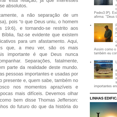
ar esta relação, já que interesses
se absolutos.
Pedro3.9ª). Ex
gicamente, a não separação de um
afirma: "Deus t
sa), pois "o que Deus uniu, o homem
 19:6), e tornando-se restrito aos
Bíblia, faz-se evidente que existem
ficativos para um afastamento. Aqui,
eles que, a meu ver, são os mais
Assim como o 
também eu con
mais importante é que Deus nunca
mpanhar. Separações, fatalmente,
zem parte da realidade deste mundo.
las pessoas importantes e usadas por
o presente e, quem sabe, também no
importantes ens
onosco nos momentos aprazíveis e
pocas mais difíceis. Devemos olhar
LINHAS EDIFI
, como bem disse Thomas Jefferson:
hos do futuro do que da história do