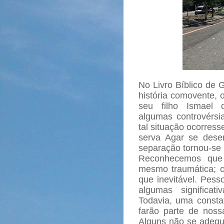
No Livro Bíblico de
história comovente, 
seu filho Ismael d
algumas controvérsi
tal situação ocorress
serva Agar se dese
separação tornou-se
Reconhecemos que 
mesmo traumática; c
que inevitável. Pes
algumas significat
Todavia, uma consta
farão parte de nossa
Alguns não se adequa