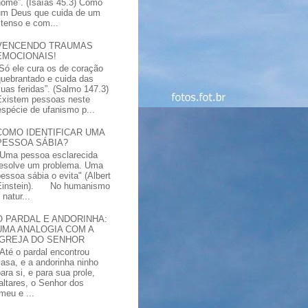
nome”. (Isaías 45.3) Como
um Deus que cuida de um
xtenso e com...
VENCENDO TRAUMAS
EMOCIONAIS!
“Só ele cura os de coração
quebrantado e cuida das
suas feridas”. (Salmo 147.3)
Existem pessoas neste
spécie de ufanismo p...
COMO IDENTIFICAR UMA
PESSOA SÁBIA?
"Uma pessoa esclarecida
resolve um problema. Uma
pessoa sábia o evita" (Albert
Einstein). No humanismo
natur...
O PARDAL E ANDORINHA:
UMA ANALOGIA COM A
IGREJA DO SENHOR
"Até o pardal encontrou
casa, e a andorinha ninho
ara si, e para sua prole,
altares, o Senhor dos
meu e ...