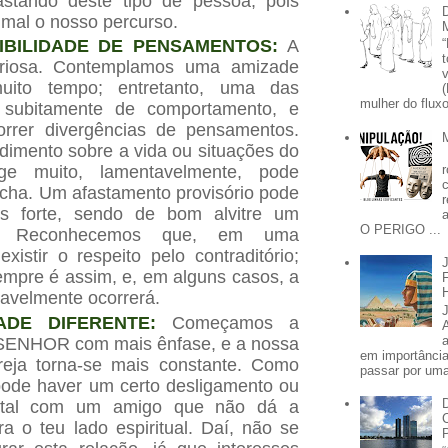
fastando deste tipo de pessoa, pois
 mal o nosso percurso.
IBILIDADE DE PENSAMENTOS:
A
riosa. Contemplamos uma amizade
uito tempo; entretanto, uma das
mulher do fluxo
subitamente de comportamento, e
rer divergências de pensamentos.
imento sobre a vida ou situações do
rge muito, lamentavelmente, pode
cha. Um afastamento provisório pode
is forte, sendo de bom alvitre um
O PERIGO ...
to. Reconhecemos que, em uma
xistir o respeito pelo contraditório;
mpre é assim, e, em alguns casos, a
tavelmente ocorrerá.
DADE DIFERENTE:
Começamos a
 SENHOR com mais ênfase, e a nossa
em importânci
greja torna-se mais constante. Como
passar por uma 
pode haver um certo desligamento ou
otal com um amigo que não dá a
a o teu lado espiritual. Daí, não se