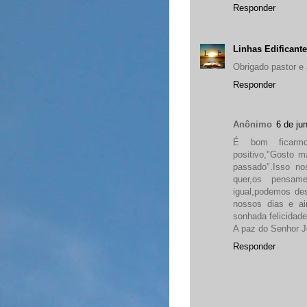
Responder
Linhas Edificant
Obrigado pastor e
Responder
Anônimo
6 de ju
É bom ficarmo
positivo,"Gosto m
passado".Isso n
quer,os pensame
igual,podemos des
nossos dias e ai
sonhada felicidade
A paz do Senhor J
Responder