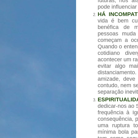
futuras, nos a
pode influenciar
HÁ INCOMPAT
vida é bem cu
benéfica de m
pessoas muda 
começam a ocor
Quando o entend
cotidiano dive
acontecer um ra
evitar algo ma
distanciamen
amizade, deve e
contudo, nem se
separação inevi
ESPIRITUALI
dedicar-nos ao
frequência à I
consequência, 
uma ruptura t
mínima bola par