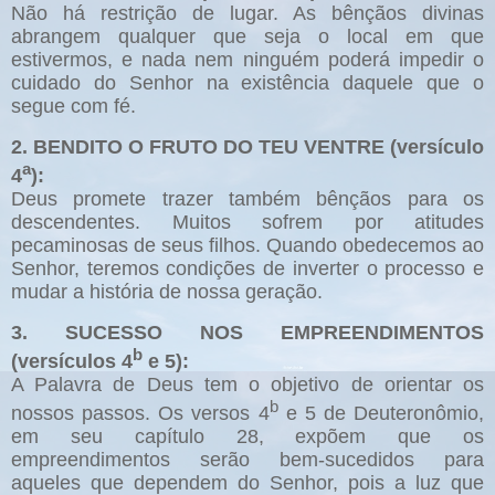
Não há restrição de lugar. As bênçãos divinas
abrangem qualquer que seja o local em que
estivermos, e nada nem ninguém poderá impedir o
cuidado do Senhor na existência daquele que o
segue com fé.
2. BENDITO O FRUTO DO TEU VENTRE (versículo
a
4
):
Deus promete trazer também bênçãos para os
descendentes. Muitos sofrem por atitudes
pecaminosas de seus filhos. Quando obedecemos ao
Senhor, teremos condições de inverter o processo e
mudar a história de nossa geração.
3. SUCESSO NOS EMPREENDIMENTOS
b
(versículos 4
e 5):
A Palavra de Deus tem o objetivo de orientar os
b
nossos passos. Os versos 4
e 5 de Deuteronômio,
em seu capítulo 28, expõem que os
empreendimentos serão bem-sucedidos para
aqueles que dependem do Senhor, pois a luz que