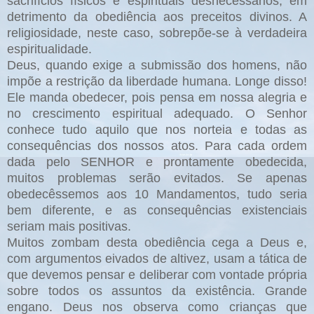
sacrifícios físicos e espirituais desnecessários, em
detrimento da obediência aos preceitos divinos. A
religiosidade, neste caso, sobrepõe-se à verdadeira
espiritualidade.
Deus, quando exige a submissão dos homens, não
impõe a restrição da liberdade humana. Longe disso!
Ele manda obedecer, pois pensa em nossa alegria e
no crescimento espiritual adequado. O Senhor
conhece tudo aquilo que nos norteia e todas as
consequências dos nossos atos. Para cada ordem
dada pelo SENHOR e prontamente obedecida,
muitos problemas serão evitados. Se apenas
obedecêssemos aos 10 Mandamentos, tudo seria
bem diferente, e as consequências existenciais
seriam mais positivas.
Muitos zombam desta obediência cega a Deus e,
com argumentos eivados de altivez, usam a tática de
que devemos pensar e deliberar com vontade própria
sobre todos os assuntos da existência. Grande
engano. Deus nos observa como crianças que