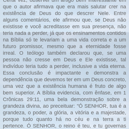
que o autor afirmava que era mais salutar crer na
existência de Deus do que descrer Nele. Entre
alguns comentários, ele afirmou que, se Deus não
existisse e você acreditasse em sua presença, não
teria nada a perder, já que os ensinamentos contidos
na Bíblia só te levariam a uma vida correta e a um
futuro promissor, mesmo que a eternidade fosse
irreal. O teólogo também declarou que, se uma
pessoa não cresse em Deus e Ele existisse, tal
indivíduo teria tudo a perder, inclusive a vida eterna.
Essa conclusão é impactante e demonstra a
dependência que devemos ter em um Deus concreto,
uma vez que a existência humana é fruto de algo
bem superior. A Bíblia evidencia, com ênfase, em 1
Crônicas 29:11, uma bela demonstração sobre a
grandeza divina, ao preceituar: "Ó SENHOR, tua é a
grandeza, o poder, a glória, a vitória e a majestade,
porque tudo quanto há no céu e na terra a ti
pertence. Ó SENHOR, o reino é teu, e tu governas