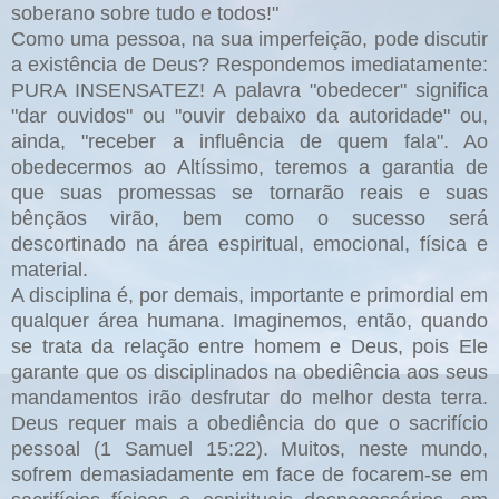
soberano sobre tudo e todos!"
Como uma pessoa, na sua imperfeição, pode discutir
a existência de Deus? Respondemos imediatamente:
PURA INSENSATEZ! A palavra "obedecer" significa
"dar ouvidos" ou "ouvir debaixo da autoridade" ou,
ainda, "receber a influência de quem fala". Ao
obedecermos ao Altíssimo, teremos a garantia de
que suas promessas se tornarão reais e suas
bênçãos virão, bem como o sucesso será
descortinado na área espiritual, emocional, física e
material.
A disciplina é, por demais, importante e primordial em
qualquer área humana. Imaginemos, então, quando
se trata da relação entre homem e Deus, pois Ele
garante que os disciplinados na obediência aos seus
mandamentos irão desfrutar do melhor desta terra.
Deus requer mais a obediência do que o sacrifício
pessoal (1 Samuel 15:22). Muitos, neste mundo,
sofrem demasiadamente em face de focarem-se em