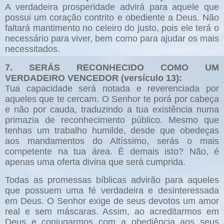
A verdadeira prosperidade advirá para aquele que
possui um coração contrito e obediente a Deus. Não
faltará mantimento no celeiro do justo, pois ele terá o
necessário para viver, bem como para ajudar os mais
necessitados.
7. SERÁS RECONHECIDO COMO UM
VERDADEIRO VENCEDOR (versículo 13):
Tua capacidade será notada e reverenciada por
aqueles que te cercam. O Senhor te porá por cabeça
e não por cauda, traduzindo a tua existência numa
primazia de reconhecimento público. Mesmo que
tenhas um trabalho humilde, desde que obedeças
aos mandamentos do Altíssimo, serás o mais
competente na tua área. É demais isto? Não, é
apenas uma oferta divina que será cumprida.
Todas as promessas bíblicas advirão para aqueles
que possuem uma fé verdadeira e desinteressada
em Deus. O Senhor exige de seus devotos um amor
real e sem máscaras. Assim, ao acreditarmos em
Deus e conjugarmos com a obediência aos seus