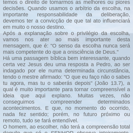
temos o direito de tomarmos as melhores ou piores
decisões. Quando usamos o arbítrio da escolha, na
importante responsabilidade da deliberação,
devemos ter a convicção de que tal ato influenciará
em muito o nosso destino.
Após a explanação sobre o privilégio da escolha,
vamos nos ater ao mais importante desta
mensagem, que é: "O senso da escolha nunca será
mais competente do que a onisciência de Deus."
Há uma passagem bíblica bem interessante, quando
certa vez Jesus deu uma resposta a Pedro, ao ser
indagado por ele numa determinada circunstância,
tendo o mestre afirmado: "O que eu faço não o sabes
tu agora, mas tu o saberás depois" (João 13.7), a
qual é muito importante para tornar compreensível a
ideia que aqui explano. Muitas vezes, não
conseguimos compreender determinados
acontecimentos. E que, no momento do ocorrido,
nada fez sentido; porém, no futuro próximo ou
remoto, tudo se fará entendível.
O homem, ao escolher, não terá a compreensão total