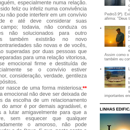
inguém, especialmente numa relação.
ido feliz ou infeliz numa convivência
Pedro3.9ª). Ex
u não pode interferir em um convívio
afirma: "Deus t
ode e até deve considerar suas
e campo; todavia, não conduza os
res não solucionados para outro
mas também existirão no novo
ontrariedades são novas e de vocês,
rão superadas por duas pessoas que
Assim como o 
eparadas para uma relação vitoriosa,
também eu con
se emocional firme e destituída de
pecialmente se o convívio estiver
r, consideração, verdade, gentileza
pósitos.
r nasce de uma forma misteriosa;
**
cia emocional não deve ser deixada de
importantes ens
os da escolha de um relacionamento
 do amor é por demais agradável, e
LINHAS EDIFI
s a lutar amigavelmente para que a
ere, sem esquecer que qualquer
otadamente o amoroso, não pode