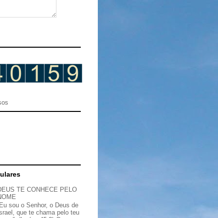
sos
ulares
DEUS TE CONHECE PELO
NOME
“Eu sou o Senhor, o Deus de
Israel, que te chama pelo teu