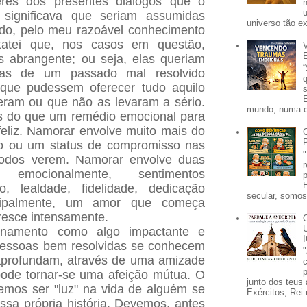
res dos presentes diálogos que o
 significava que seriam assumidas
universo tão e
udo, pelo meu razoável conhecimento
statei que, nos casos em questão,
 abrangente; ou seja, elas queriam
cias de um passado mal resolvido
que pudessem oferecer tudo aquilo
eram ou que não as levaram a sério.
mundo, numa e
s do que um remédio emocional para
feliz. Namorar envolve muito mais do
jo ou um status de compromisso nas
 todos verem. Namorar envolve duas
emocionalmente, sentimentos
to, lealdade, fidelidade, dedicação
secular, somos 
ncipalmente, um amor que começa
resce intensamente.
onamento como algo impactante e
pessoas bem resolvidas se conhecem
aprofundam, através de uma amizade
p
pode tornar-se uma afeição mútua. O
junto dos teus 
emos ser "luz" na vida de alguém se
Exércitos, Rei 
sa própria história. Devemos, antes