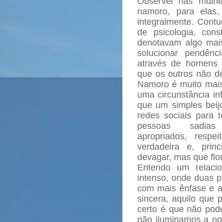
Observei nas mulhe
namoro, para elas,
integralmente. Cont
de psicologia, con
denotavam algo mais
solucionar pendên
através de homens 
que os outros não d
Namoro é muito mai
uma circunstância in
que um simples bei
redes sociais para
pessoas sadias 
apropriados, respei
verdadeira e, pri
devagar, mas que flo
Entendo um relaci
intenso, onde duas 
com mais ênfase e 
sincera, aquilo que 
certo é que não pod
não iluminamos a nos