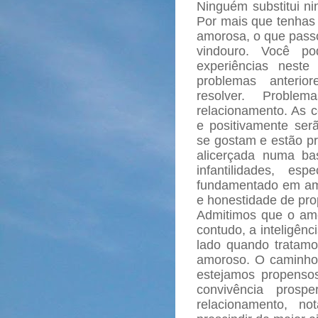
Ninguém substitui n
Por mais que tenhas s
amorosa, o que passo
vindouro. Você p
experiências nest
problemas anterio
resolver. Proble
relacionamento.
As c
e positivamente se
se gostam e estão pr
alicerçada numa ba
infantilidades, es
fundamentado em amo
e honestidade de pro
Admitimos que o amo
contudo, a inteligên
lado quando tratam
amoroso. O caminho
estejamos propenso
convivência prosp
relacionamento, n