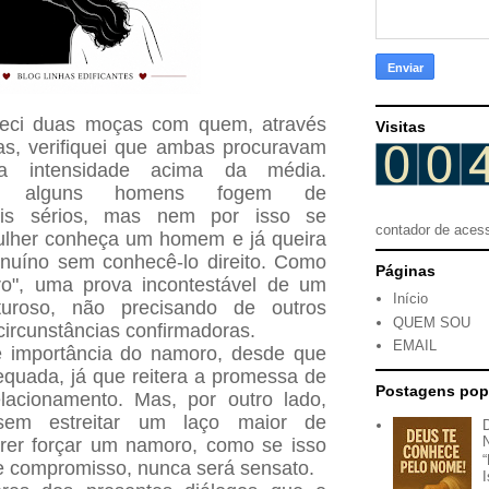
eci duas moças com quem, através
Visitas
s, verifiquei que ambas procuravam
 intensidade acima da média.
e alguns homens fogem de
ais sérios, mas nem por isso se
contador de aces
ulher conheça um homem e já queira
nuíno sem conhecê-lo direito. Como
Páginas
o", uma prova incontestável de um
Início
turoso, não precisando de outros
QUEM SOU
circunstâncias confirmadoras.
EMAIL
 importância do namoro, desde que
quada, já que reitera a promessa de
Postagens pop
lacionamento. Mas, por outro lado,
sem estreitar um laço maior de
erer forçar um namoro, como se isso
de compromisso, nunca será sensato.