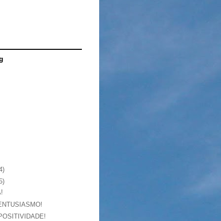
g
4)
5)
!
ENTUSIASMO!
POSITIVIDADE!