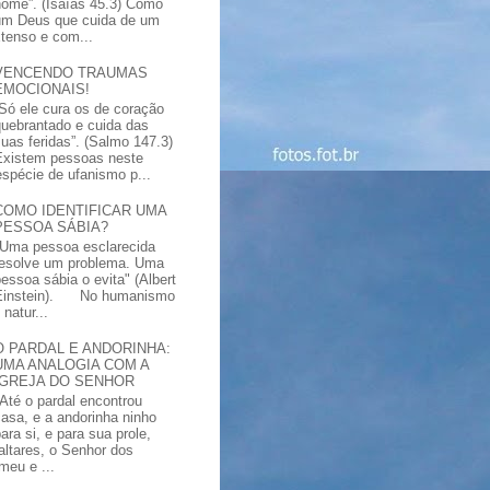
nome”. (Isaías 45.3) Como
um Deus que cuida de um
xtenso e com...
VENCENDO TRAUMAS
EMOCIONAIS!
“Só ele cura os de coração
quebrantado e cuida das
suas feridas”. (Salmo 147.3)
Existem pessoas neste
spécie de ufanismo p...
COMO IDENTIFICAR UMA
PESSOA SÁBIA?
"Uma pessoa esclarecida
resolve um problema. Uma
pessoa sábia o evita" (Albert
Einstein). No humanismo
natur...
O PARDAL E ANDORINHA:
UMA ANALOGIA COM A
IGREJA DO SENHOR
"Até o pardal encontrou
casa, e a andorinha ninho
ara si, e para sua prole,
altares, o Senhor dos
meu e ...