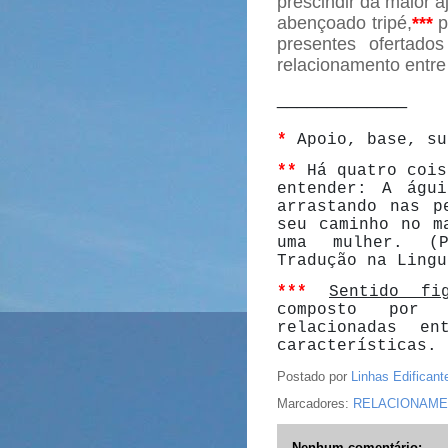
prescindir da maior a
abençoado tripé,
***
p
presentes ofertad
relacionamento entr
_____________
*
Apoio, base, su
**
Há quatro cois
entender: A águ
arrastando nas p
seu caminho no m
uma mulher. (P
Tradução na Lingu
***
Sentido fig
composto por 
relacionadas e
características
Postado por
Linhas Edificant
Marcadores:
RELACIONAM
Nenhum comentário: