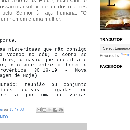
juda: a de Deus. E que, neste santo e
ossamos usufruir de um dos maiores
os pelo Senhor à raça humana: "O
e um homem e uma mulher."
TRADUTOR
porte.
as misteriosas que não consigo
ia voando no céu; a cobra se
Powered by
edras; o navio que encontra o
ar; e o amor entre um homem e
FACEBOOK
rovérbios 30.18-19 - Nova
agem de Hoje)
urado
: reunião ou conjunto
três coisas, ligadas ou
ntre si por uma ou várias
.
es
às
15:47:00
ENTO