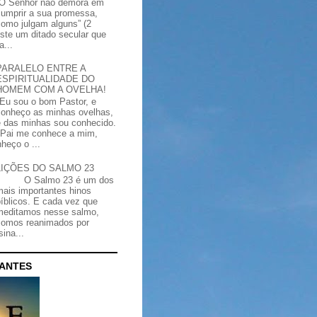
“O Senhor não demora em
cumprir a sua promessa,
como julgam alguns” (2
iste um ditado secular que
a...
PARALELO ENTRE A
ESPIRITUALIDADE DO
HOMEM COM A OVELHA!
"Eu sou o bom Pastor, e
conheço as minhas ovelhas,
e das minhas sou conhecido.
Pai me conhece a mim,
heço o ...
LIÇÕES DO SALMO 23
O Salmo 23 é um dos
mais importantes hinos
bíblicos. E cada vez que
meditamos nesse salmo,
somos reanimados por
ina...
CANTES