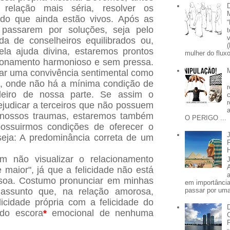
relação mais séria, resolver os
do que ainda estão vivos. Após as
passarem por soluções, seja pelo
a de conselheiros equilibrados ou,
ela ajuda divina, estaremos prontos
mulher do fluxo
cionamento harmonioso e sem pressa.
r uma convivência sentimental como
, onde não há a mínima condição de
deiro de nossa parte. Se assim o
ejudicar a terceiros que não possuem
nossos traumas, estaremos também
O PERIGO ...
ossuirmos condições de oferecer o
eja:
A predominância correta de um
m não visualizar o relacionamento
 maior", já que a felicidade não está
ssoa. Costumo pronunciar em minhas
em importânci
passar por uma 
assunto que, na relação amorosa,
icidade própria com a felicidade do
ndo escora
*
emocional de nenhuma