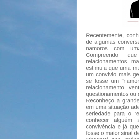
Recentemente, conh
de algumas conversa
namoros com uma
Compreendo qu
relacionamentos m
estimula que uma m
um convívio mais ge
se fosse um "namor
relacionamento ven
questionamentos ou 
Reconheço a grande
em uma situação ade
seriedade para o re
conhecer alguém 
convivência e já qu
fosse o maior sinal 