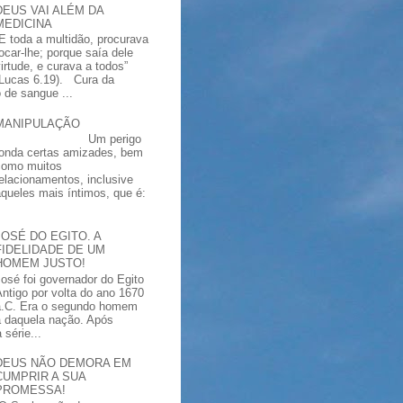
DEUS VAI ALÉM DA
MEDICINA
“E toda a multidão, procurava
tocar-lhe; porque saía dele
virtude, e curava a todos”
(Lucas 6.19). Cura da
 de sangue ...
MANIPULAÇÃO
Um perigo
ronda certas amizades, bem
como muitos
relacionamentos, inclusive
aqueles mais íntimos, que é:
JOSÉ DO EGITO. A
FIDELIDADE DE UM
HOMEM JUSTO!
José foi governador do Egito
Antigo por volta do ano 1670
a.C. Era o segundo homem
a daquela nação. Após
série...
DEUS NÃO DEMORA EM
CUMPRIR A SUA
PROMESSA!