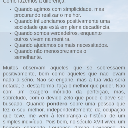
Como fazemos a diferença:
Quando agimos com simplicidade, mas
procurando realizar o melhor.
Quando influenciamos positivamente uma
sociedade que está em plena decadência.
Quando somos verdadeiros, enquanto
outros vivem na mentira.
Quando ajudamos os mais necessitados.
Quando não menosprezamos o
semelhante.
Muitos observam aqueles que se sobressaem
positivamente, bem como aqueles que não levam
nada a sério. Não se engane, mas a tua vida será
notada; e, desta forma, faça o melhor que puder. Não
com um exagero mórbido da perfeição, mas,
sobretudo, com o devido zelo que pode e deve ser
buscado. Quando
pondero
sobre uma pessoa que
fez o seu melhor, independentemente da ocupação
que teve, me vem à lembrança a história de um
simples indivíduo. Pois bem, no século XVII viveu um
homem chamado Lourenço (Irmão Lawrence da