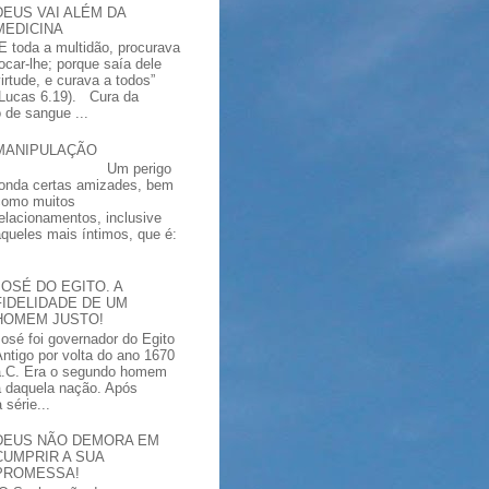
DEUS VAI ALÉM DA
MEDICINA
“E toda a multidão, procurava
tocar-lhe; porque saía dele
virtude, e curava a todos”
(Lucas 6.19). Cura da
 de sangue ...
MANIPULAÇÃO
Um perigo
ronda certas amizades, bem
como muitos
relacionamentos, inclusive
aqueles mais íntimos, que é:
JOSÉ DO EGITO. A
FIDELIDADE DE UM
HOMEM JUSTO!
José foi governador do Egito
Antigo por volta do ano 1670
a.C. Era o segundo homem
a daquela nação. Após
série...
DEUS NÃO DEMORA EM
CUMPRIR A SUA
PROMESSA!