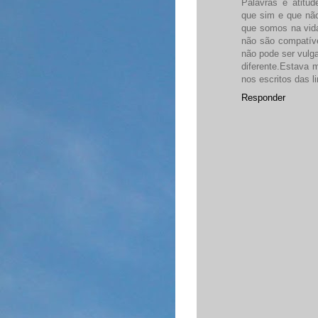
Palavras e atitud
que sim e que n
que somos na vida
não são compatív
não pode ser vulga
diferente.Estava 
nos escritos das l
Responder