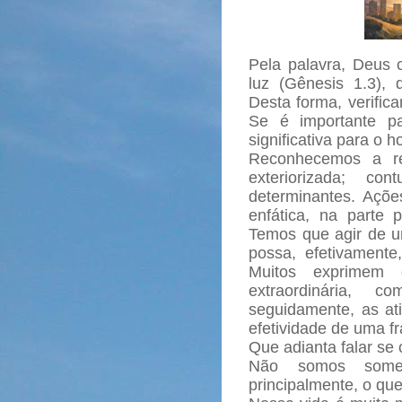
Pela palavra, Deus
luz (Gênesis 1.3), d
Desta forma, verifi
Se é importante p
significativa para o 
Reconhecemos a re
exteriorizada; c
determinantes. Açõ
enfática, na parte p
Temos que agir de u
possa, efetivamente,
Muitos exprimem
extraordinária,
seguidamente, as a
efetividade de uma fr
Que adianta falar s
Não somos somen
principalmente, o qu