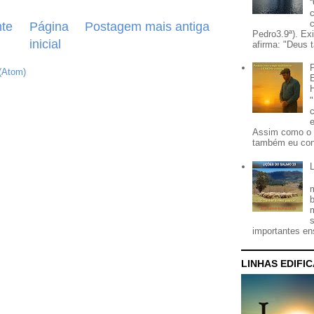
te
Página
Postagem mais antiga
Pedro3.9ª). Ex
inicial
afirma: "Deus t
(Atom)
Assim como o 
também eu con
importantes ens
LINHAS EDIFI