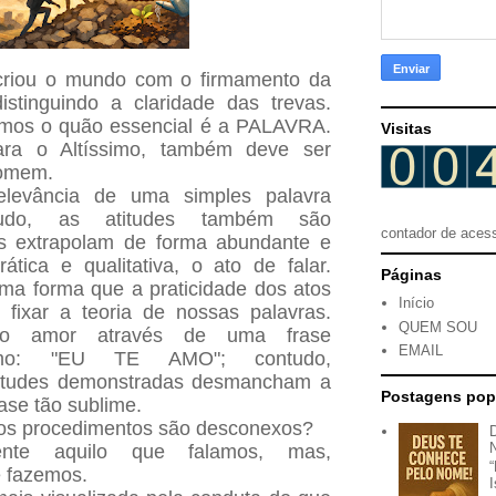
 criou o mundo com o firmamento da
istinguindo a claridade das trevas.
camos o quão essencial é a PALAVRA.
Visitas
ara o Altíssimo, também deve ser
homem.
levância de uma simples palavra
ontudo, as atitudes também são
contador de aces
es extrapolam de forma abundante e
rática e qualitativa, o ato de falar.
Páginas
ma forma que a praticidade dos atos
Início
 fixar a teoria de nossas palavras.
QUEM SOU
 o amor através de uma frase
EMAIL
 como: "EU TE AMO"; contudo,
titudes demonstradas desmancham a
Postagens pop
ase tão sublime.
e os procedimentos são desconexos?
te aquilo que falamos, mas,
e fazemos.