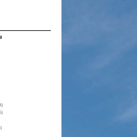
g
4)
5)
4)