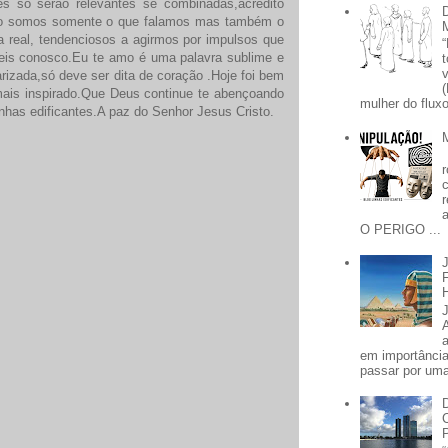
es só serão relevantes se combinadas,acredito
ão somos somente o que falamos mas também o
 real, tendenciosos a agirmos por impulsos que
eis conosco.Eu te amo é uma palavra sublime e
rizada,só deve ser dita de coração .Hoje foi bem
mais inspirado.Que Deus continue te abençoando
mulher do fluxo
inhas edificantes.A paz do Senhor Jesus Cristo.
O PERIGO ...
em importânci
passar por uma 