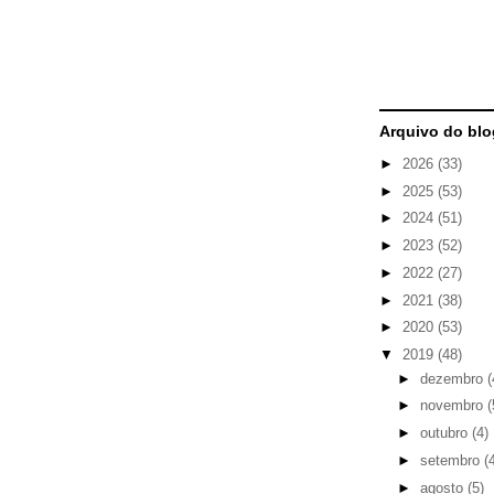
Arquivo do blo
►
2026
(33)
►
2025
(53)
►
2024
(51)
►
2023
(52)
►
2022
(27)
►
2021
(38)
►
2020
(53)
▼
2019
(48)
►
dezembro
(
►
novembro
(
►
outubro
(4)
►
setembro
(
►
agosto
(5)