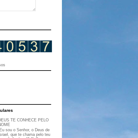
sos
ulares
DEUS TE CONHECE PELO
NOME
“Eu sou o Senhor, o Deus de
Israel, que te chama pelo teu