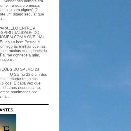
“O Senhor não demora em
cumprir a sua promessa,
como julgam alguns” (2
iste um ditado secular que
a...
PARALELO ENTRE A
ESPIRITUALIDADE DO
HOMEM COM A OVELHA!
"Eu sou o bom Pastor, e
conheço as minhas ovelhas,
e das minhas sou conhecido.
Pai me conhece a mim,
heço o ...
LIÇÕES DO SALMO 23
O Salmo 23 é um dos
mais importantes hinos
bíblicos. E cada vez que
meditamos nesse salmo,
somos reanimados por
ina...
CANTES