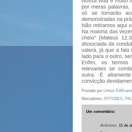
Nossa vida é muito m
por meras palavras, 
só se tornarão ac
demonstradas na prát
Não retiramos aqui o
Na maioria das vezes
cheio" (Mateus 12.
dissociada da cond
valerá, já que a fala
lado para o outro, s
Enfim, os termo
relevantes se comb
outra. É altament
convicção devidamen
Postado por
Linhas Edificant
Marcadores:
ATITUDES
,
PA
Um comentário:
Anônimo
15 de a