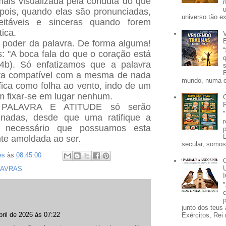
ais visualizada pela conduta do que
pois, quando elas são pronunciadas,
universo tão e
eitáveis e sinceras quando forem
ica.
 poder da palavra. De forma alguma!
: "A boca fala do que o coração está
34b). Só enfatizamos que a palavra
uta compatível com a mesma de nada
mundo, numa e
 fica como folha ao vento, indo de um
em fixar-se em lugar nenhum.
s PALAVRA E ATITUDE só serão
inadas, desde que uma ratifique a
e necessário que possuamos esta
te amoldada ao ser.
secular, somos 
es
às
08:45:00
LAVRAS
p
junto dos teus 
bril de 2026 às 07:22
Exércitos, Rei 