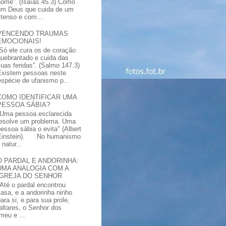
nome”. (Isaías 45.3) Como
um Deus que cuida de um
xtenso e com...
VENCENDO TRAUMAS
EMOCIONAIS!
“Só ele cura os de coração
quebrantado e cuida das
suas feridas”. (Salmo 147.3)
Existem pessoas neste
spécie de ufanismo p...
COMO IDENTIFICAR UMA
PESSOA SÁBIA?
"Uma pessoa esclarecida
resolve um problema. Uma
pessoa sábia o evita" (Albert
Einstein). No humanismo
natur...
O PARDAL E ANDORINHA:
UMA ANALOGIA COM A
IGREJA DO SENHOR
"Até o pardal encontrou
casa, e a andorinha ninho
ara si, e para sua prole,
altares, o Senhor dos
meu e ...