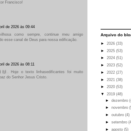
or Francisco!
bril de 2026 às 09:44
ilhosa como sempre, continue meu amigo
Arquivo do blo
ndo esse canal de Deus para nossa edificação.
►
2026
(33)
►
2025
(53)
►
2024
(51)
bril de 2026 às 08:11
►
2023
(52)
. Hoje o texto linhasedificantes foi muito
►
2022
(27)
paz do Senhor Jesus Cristo.
►
2021
(38)
►
2020
(53)
▼
2019
(48)
►
dezembro
(
►
novembro
(
►
outubro
(4)
►
setembro
(
►
agosto
(5)