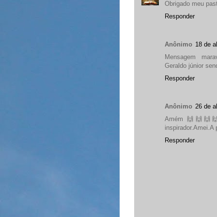
Obrigado meu past
Responder
Anônimo
18 de a
Mensagem marav
Geraldo júnior se
Responder
Anônimo
26 de a
Amém 🙌🙌🙌🙌🙌
inspirador.Amei.A 
Responder