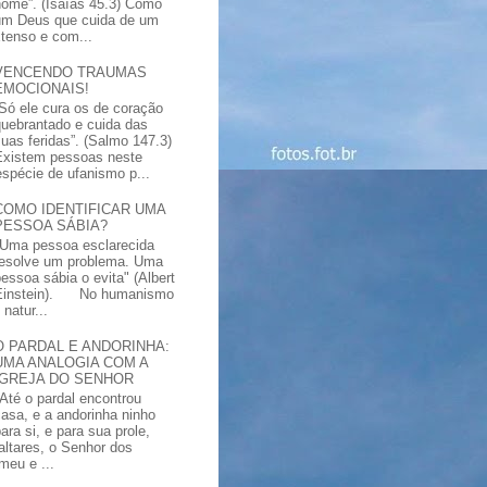
nome”. (Isaías 45.3) Como
um Deus que cuida de um
xtenso e com...
VENCENDO TRAUMAS
EMOCIONAIS!
“Só ele cura os de coração
quebrantado e cuida das
suas feridas”. (Salmo 147.3)
Existem pessoas neste
spécie de ufanismo p...
COMO IDENTIFICAR UMA
PESSOA SÁBIA?
"Uma pessoa esclarecida
resolve um problema. Uma
pessoa sábia o evita" (Albert
Einstein). No humanismo
natur...
O PARDAL E ANDORINHA:
UMA ANALOGIA COM A
IGREJA DO SENHOR
"Até o pardal encontrou
casa, e a andorinha ninho
ara si, e para sua prole,
altares, o Senhor dos
meu e ...