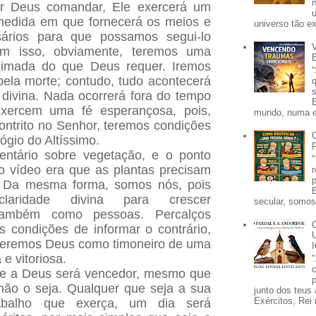
ar Deus comandar, Ele exercerá um
medida em que fornecerá os meios e
universo tão e
ários para que possamos segui-lo
m isso, obviamente, teremos uma
oximada do que Deus requer. Iremos
ela morte; contudo, tudo acontecerá
divina. Nada ocorrerá fora do tempo
xercem uma fé esperançosa, pois,
mundo, numa e
ontrito no Senhor, teremos condições
ógio do Altíssimo.
entário sobre vegetação, e o ponto
vo vídeo era que as plantas precisam
r. Da mesma forma, somos nós, pois
laridade divina para crescer
secular, somos 
 também como pessoas. Percalços
 condições de informar o contrário,
 teremos Deus como timoneiro de uma
 e vitoriosa.
 a Deus será vencedor, mesmo que
p
não o seja.
Qualquer que seja a sua
junto dos teus 
Exércitos, Rei 
abalho que exerça, um dia será