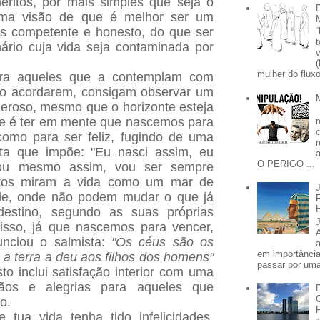
éritos, por mais simples que seja o
uma visão de que é melhor ser um
as competente e honesto, do que ser
ário cuja vida seja contaminada por
mulher do fluxo
ara aqueles que a contemplam com
 ao acordarem, consigam observar um
zeroso, mesmo que o horizonte esteja
te é ter em mente que nascemos para
mo para ser feliz, fugindo de uma
ista que impõe: "Eu nasci assim, eu
O PERIGO ...
sou mesmo assim, vou ser sempre
tos miram a vida como um mar de
dade, onde não podem mudar o que já
 destino, segundo as suas próprias
isso, já que nascemos para vencer,
nciou o salmista:
"Os céus são os
em importânci
a terra a deu aos filhos dos homens"
passar por uma 
isto inclui satisfação interior com uma
çãos e alegrias para aqueles que
vo.
 tua vida tenha tido infelicidades,