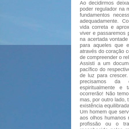
Ao decidirmos deix
poder regulador na 
fundamentos necess
adequadamente. Co
vida correta e apr
viver e passaremos p
na acertada vontade 
para aqueles que e
através do coração c
de compreender o rel
Assisti a um docum
pacífico do respecti
de luz para cresce
precisamos da c
espiritualmente e
ocorrerão! Não temos
mas, por outro lado,
existência equilibrada
Um homem que serve
aos olhos humanos 
profissão ou o tr