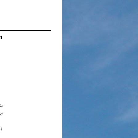
g
4)
5)
4)