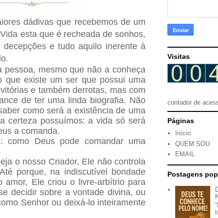
aiores dádivas que recebemos de um
 Vida esta que é recheada de sonhos,
s, decepções e tudo aquilo inerente à
Visitas
do.
 pessoa, mesmo que não a conheça
o que existe um ser que possui uma
m vitórias e também derrotas, mas com
nce de ter uma linda biografia. Não
contador de aces
saber como será a existência de uma
a certeza possuímos: a vida só será
Páginas
eus a comanda.
Início
ns: como Deus pode comandar uma
QUEM SOU
EMAIL
ja o nosso Criador, Ele não controla
Até porque, na indiscutível bondade
Postagens pop
 amor, Ele criou o livre-arbítrio para
 decidir sobre a vontade divina, ou
como Senhor ou deixá-lo inteiramente