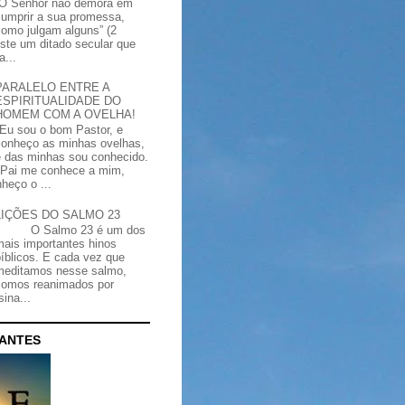
“O Senhor não demora em
cumprir a sua promessa,
como julgam alguns” (2
iste um ditado secular que
a...
PARALELO ENTRE A
ESPIRITUALIDADE DO
HOMEM COM A OVELHA!
"Eu sou o bom Pastor, e
conheço as minhas ovelhas,
e das minhas sou conhecido.
Pai me conhece a mim,
heço o ...
LIÇÕES DO SALMO 23
O Salmo 23 é um dos
mais importantes hinos
bíblicos. E cada vez que
meditamos nesse salmo,
somos reanimados por
ina...
CANTES