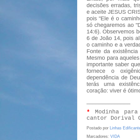
decisões erradas, tr
e aceite JESUS CRI
pois "Ele é o caminh
só chegaremos ao "D
14:6). Observemos be
6 de João 14, pois a
o caminho e a verdad
Fonte da existência
Mesmo para aqueles 
importante saber qu
fornece o oxigên
dependência de Deus,
terás uma existênc
coração: viver é óti
______________
*
Modinha para 
cantor Dorival 
Postado por
Linhas Edificant
Marcadores:
VIDA