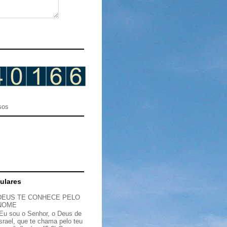
sos
ulares
DEUS TE CONHECE PELO
NOME
“Eu sou o Senhor, o Deus de
Israel, que te chama pelo teu