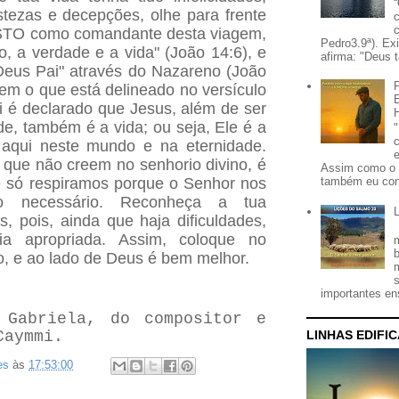
istezas e decepções, olhe para frente
STO como comandante desta viagem,
Pedro3.9ª). Ex
o, a verdade e a vida" (João 14:6), e
afirma: "Deus t
eus Pai" através do Nazareno (João
m o que está delineado no versículo
li é declarado que Jesus, além de ser
e, também é a vida; ou seja, Ele é a
 aqui neste mundo e na eternidade.
que não creem no senhorio divino, é
Assim como o 
e só respiramos porque o Senhor nos
também eu con
io necessário. Reconheça a tua
 pois, ainda que haja dificuldades,
ia apropriada. Assim, coloque no
mo, e ao lado de Deus é bem melhor.
importantes ens
Gabriela, do compositor e
Caymmi.
LINHAS EDIFI
es
às
17:53:00