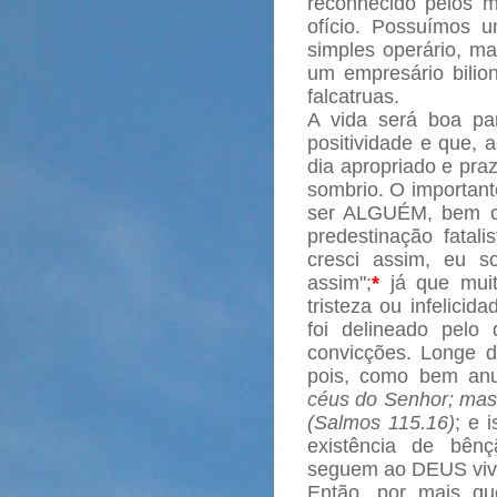
reconhecido pelos m
ofício. Possuímos 
simples operário, m
um empresário bilion
falcatruas.
A vida será boa p
positividade e que,
dia apropriado e pra
sombrio. O importan
ser ALGUÉM, bem co
predestinação fatal
cresci assim, eu 
assim";
*
já que mui
tristeza ou infelici
foi delineado pelo
convicções. Longe d
pois, como bem anu
céus do Senhor; mas 
(Salmos 115.16)
; e 
existência de bên
seguem ao DEUS vi
Então, por mais que