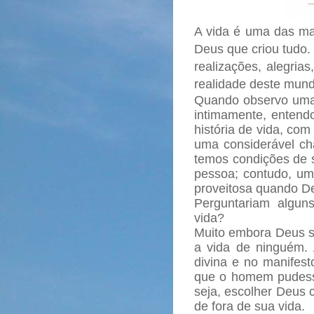
A vida é uma das m
Deus que criou tudo.
realizações, alegria
realidade deste mun
Quando observo uma
intimamente, entend
história de vida, co
uma considerável cha
temos condições de 
pessoa; contudo, um
proveitosa quando D
Perguntariam algu
vida?
Muito embora Deus se
a vida de ninguém. 
divina e no manifesto
que o homem pudesse
seja, escolher Deus 
de fora de sua vida.