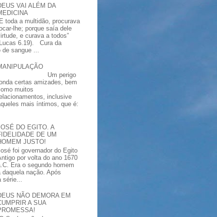
DEUS VAI ALÉM DA
MEDICINA
“E toda a multidão, procurava
tocar-lhe; porque saía dele
virtude, e curava a todos”
(Lucas 6.19). Cura da
 de sangue ...
MANIPULAÇÃO
Um perigo
ronda certas amizades, bem
como muitos
relacionamentos, inclusive
aqueles mais íntimos, que é:
JOSÉ DO EGITO. A
FIDELIDADE DE UM
HOMEM JUSTO!
José foi governador do Egito
Antigo por volta do ano 1670
a.C. Era o segundo homem
a daquela nação. Após
série...
DEUS NÃO DEMORA EM
CUMPRIR A SUA
PROMESSA!