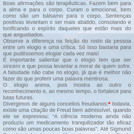
Boas afirmações são terapêuticas. Fazem bem para
a alma e para o corpo. Curam o emocional, bem
como são um bálsamo para o corpo. Sentenças
positivas levantam o ser mais abatido, consolando e
tonificando o espírito daqueles que estão mais do
que angustiados.
Observe a diferença na feição do rosto da pessoa
entre um elogio e uma crítica. Só isso bastaria para
que pudéssemos elogiar cada vez mais!
É importante salientar que o elogio tem que ser
sincero e que possa levantar a moral de quem sofre.
A falsidade não cabe no elogio, já que é melhor não
fazer do que proferir uma palavra mentirosa.
O elogio anima, pois mostra ao outro o
reconhecimento e, ao mesmo tempo, o fortalece para
lutas futuras.
Divergimos de alguns conceitos freudianos;
*
todavia,
existe uma citação de Freud bem admissível, quando
ele se expressou: “A ciência moderna ainda não
produziu um medicamento tranquilizador tão eficaz
como são umas poucas boas palavras”. Até Sigmund