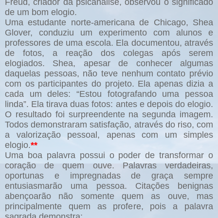
Freud, criador da psicanálise, observou o significado
de um bom elogio.
Uma estudante norte-americana de Chicago, Shea
Glover, conduziu um experimento com alunos e
professores de uma escola. Ela documentou, através
de fotos, a reação dos colegas após serem
elogiados. Shea, apesar de conhecer algumas
daquelas pessoas, não teve nenhum contato prévio
com os participantes do projeto. Ela apenas dizia a
cada um deles: “Estou fotografando uma pessoa
linda”. Ela tirava duas fotos: antes e depois do elogio.
O resultado foi surpreendente na segunda imagem.
Todos demonstraram satisfação, através do riso, com
a valorização pessoal, apenas com um simples
elogio.
**
Uma boa palavra possui o poder de transformar o
coração de quem ouve. Palavras verdadeiras,
oportunas e impregnadas de graça sempre
entusiasmarão uma pessoa. Citações benignas
abençoarão não somente quem as ouve, mas
principalmente quem as profere, pois a palavra
sagrada demonstra: