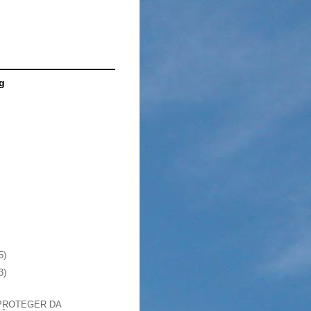
g
5)
3)
PROTEGER DA