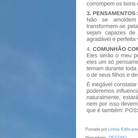
corrompem os bons c
3. PENSAMENTOS 
Não se amoldem
transformem-se pel
sejam capazes de 
agradável e perfeit
4.
COMUNHÃO COM
Eles serão o meu po
eles um só pensame
temam durante toda 
o de seus filhos e d
É inegável constatar
poderemos influenci
naturalmente, estar
nem por isso devemo
que é também: PO
Postado por
Linhas Edificant
Marcadores:
DESTINO