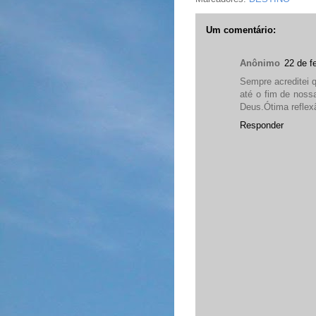
Um comentário:
Anônimo
22 de f
Sempre acreditei 
até o fim de noss
Deus.Ótima reflex
Responder