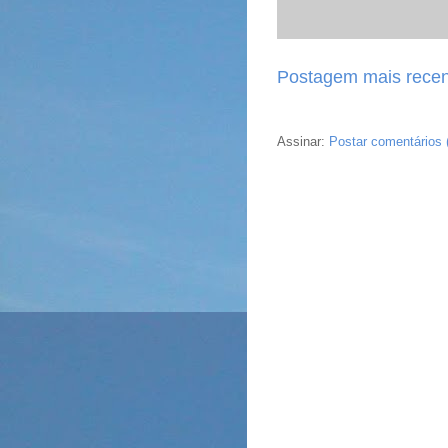
Postagem mais recen
Assinar:
Postar comentários 