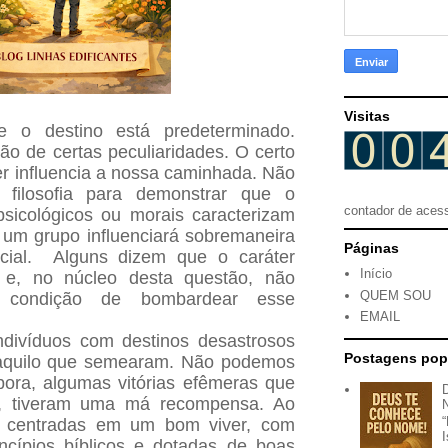
Visitas
 o destino está predeterminado.
o de certas peculiaridades. O certo
r influencia a nossa caminhada. Não
 filosofia para demonstrar que o
contador de aces
psicológicos ou morais caracterizam
u um grupo influenciará sobremaneira
Páginas
cial. Alguns dizem que o caráter
Início
 e, no núcleo desta questão, não
QUEM SOU
condição de bombardear esse
EMAIL
ndivíduos com destinos desastrosos
Postagens pop
aquilo que semearam. Não podemos
ora, algumas vitórias efêmeras que
l, tiveram uma má recompensa. Ao
 centradas em um bom viver, com
ncípios bíblicos e dotadas de boas