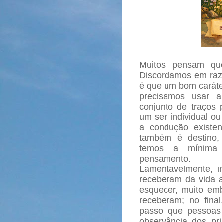
Muitos pensam que
Discordamos em razã
é que um bom caráte
precisamos usar a
conjunto de traços 
um ser individual o
a condução existen
também é destino,
temos a mínima 
pensamento.
Lamentavelmente, i
receberam da vida 
esquecer, muito emb
receberam; no fina
passo que pessoas
observância dos pri