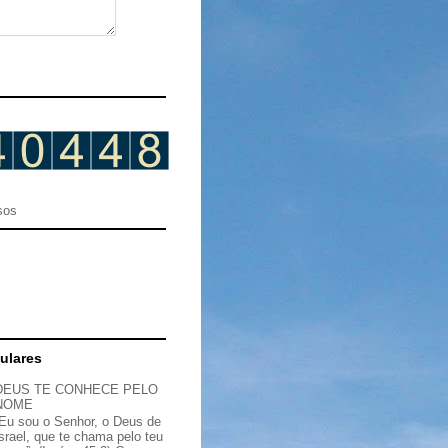
sos
ulares
DEUS TE CONHECE PELO
NOME
“Eu sou o Senhor, o Deus de
Israel, que te chama pelo teu