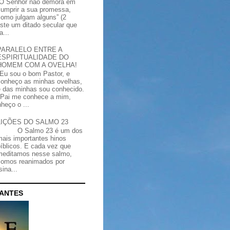
“O Senhor não demora em
cumprir a sua promessa,
como julgam alguns” (2
iste um ditado secular que
a...
PARALELO ENTRE A
ESPIRITUALIDADE DO
HOMEM COM A OVELHA!
"Eu sou o bom Pastor, e
conheço as minhas ovelhas,
e das minhas sou conhecido.
Pai me conhece a mim,
heço o ...
LIÇÕES DO SALMO 23
O Salmo 23 é um dos
mais importantes hinos
bíblicos. E cada vez que
meditamos nesse salmo,
somos reanimados por
ina...
CANTES