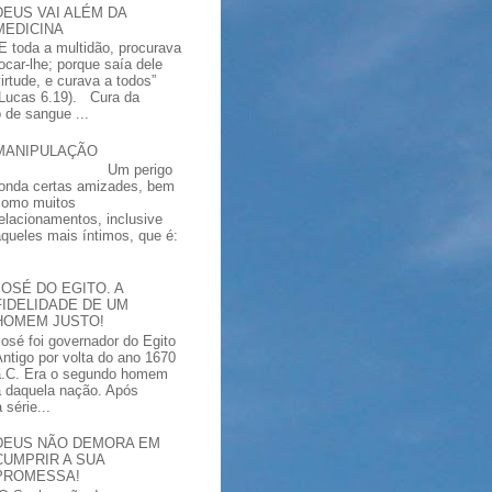
DEUS VAI ALÉM DA
MEDICINA
“E toda a multidão, procurava
tocar-lhe; porque saía dele
virtude, e curava a todos”
(Lucas 6.19). Cura da
 de sangue ...
MANIPULAÇÃO
Um perigo
ronda certas amizades, bem
como muitos
relacionamentos, inclusive
aqueles mais íntimos, que é:
JOSÉ DO EGITO. A
FIDELIDADE DE UM
HOMEM JUSTO!
José foi governador do Egito
Antigo por volta do ano 1670
a.C. Era o segundo homem
a daquela nação. Após
série...
DEUS NÃO DEMORA EM
CUMPRIR A SUA
PROMESSA!