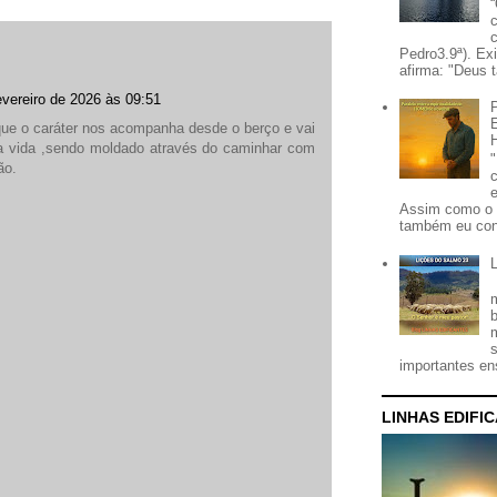
Pedro3.9ª). Ex
afirma: "Deus t
evereiro de 2026 às 09:51
que o caráter nos acompanha desde o berço e vai
a vida ,sendo moldado através do caminhar com
ão.
Assim como o 
também eu con
importantes ens
LINHAS EDIFI