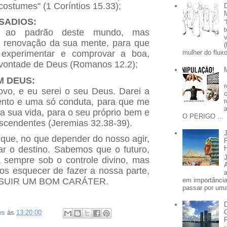
ostumes" (1 Coríntios 15.33);
SADIOS:
 ao padrão deste mundo, mas
a renovação da sua mente, para que
experimentar e comprovar a boa,
mulher do fluxo
a vontade de Deus (Romanos 12.2);
 DEUS:
vo, e eu serei o seu Deus. Darei a
nto e uma só conduta, para que me
a sua vida, para o seu próprio bem e
O PERIGO ...
escendentes (Jeremias 32.38-39).
 que, no que depender do nosso agir,
ar o destino. Sabemos que o futuro,
á sempre sob o controle divino, mas
s esquecer de fazer a nossa parte,
em importânci
SSUIR UM BOM CARÁTER.
passar por uma 
es
às
13:20:00