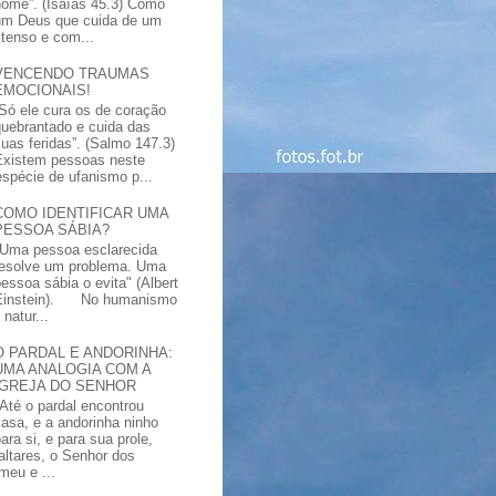
nome”. (Isaías 45.3) Como
um Deus que cuida de um
xtenso e com...
VENCENDO TRAUMAS
EMOCIONAIS!
“Só ele cura os de coração
quebrantado e cuida das
suas feridas”. (Salmo 147.3)
Existem pessoas neste
spécie de ufanismo p...
COMO IDENTIFICAR UMA
PESSOA SÁBIA?
"Uma pessoa esclarecida
resolve um problema. Uma
pessoa sábia o evita" (Albert
Einstein). No humanismo
natur...
O PARDAL E ANDORINHA:
UMA ANALOGIA COM A
IGREJA DO SENHOR
"Até o pardal encontrou
casa, e a andorinha ninho
ara si, e para sua prole,
altares, o Senhor dos
meu e ...