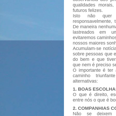
qualidades morais, 
futuros felizes.
Isto não quer 
responsavelmente, 
De maneira nenhuma!
lastreados em u
evitaremos caminhos 
nossos maiores son
Acumulam-se notíci
sobre pessoas que 
do bem e que tive
que nem é preciso se
O importante é ter
caminho triunfan
alternativas:
1. BOAS ESCOLHA
O que é direito, e
entre nós o que é bo
2. COMPANHIAS C
Não se deixem 