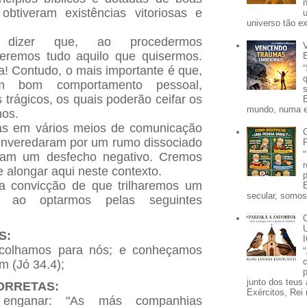
obtiveram existências vitoriosas e
universo tão e
dizer que, ao procedermos
teremos tudo aquilo que quisermos.
 Contudo, o mais importante é que,
m bom comportamento pessoal,
trágicos, os quais poderão ceifar os
mundo, numa e
hos.
as em vários meios de comunicação
enveredaram por um rumo dissociado
ram um desfecho negativo. Cremos
 alongar aqui neste contexto.
 a convicção de que trilharemos um
secular, somos 
te ao optarmos pelas seguintes
S:
scolhamos para nós; e conheçamos
m (Jó 34.4);
p
junto dos teus 
ORRETAS:
Exércitos, Rei 
enganar: "As más companhias