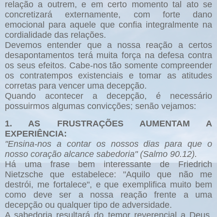
relação a outrem, e em certo momento tal ato se
concretizará externamente, com forte dano
emocional para aquele que confia integralmente na
cordialidade das relações.
Devemos entender que a nossa reação a certos
desapontamentos terá muita força na defesa contra
os seus efeitos. Cabe-nos tão somente compreender
os contratempos existenciais e tomar as atitudes
corretas para vencer uma decepção.
Quando acontecer a decepção, é necessário
possuirmos algumas convicções; senão vejamos:
1. AS FRUSTRAÇÕES AUMENTAM A
EXPERIÊNCIA:
"Ensina-nos a contar os nossos dias para que o
nosso coração alcance sabedoria" (Salmo 90.12).
Há uma frase bem interessante de Friedrich
Nietzsche que estabelece: "Aquilo que não me
destrói, me fortalece", e que exemplifica muito bem
como deve ser a nossa reação frente a uma
decepção ou qualquer tipo de adversidade.
A sabedoria resultará do temor reverencial a Deus,