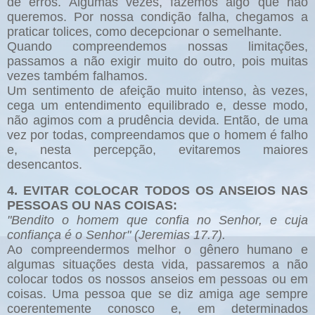
de erros. Algumas vezes, fazemos algo que não
queremos. Por nossa condição falha, chegamos a
praticar tolices, como decepcionar o semelhante.
Quando compreendemos nossas limitações,
passamos a não exigir muito do outro, pois muitas
vezes também falhamos.
Um sentimento de afeição muito intenso, às vezes,
cega um entendimento equilibrado e, desse modo,
não agimos com a prudência devida. Então, de uma
vez por todas, compreendamos que o homem é falho
e, nesta percepção, evitaremos maiores
desencantos.
4. EVITAR COLOCAR TODOS OS ANSEIOS NAS
PESSOAS OU NAS COISAS:
"Bendito o homem que confia no Senhor, e cuja
confiança é o Senhor" (Jeremias 17.7).
Ao compreendermos melhor o gênero humano e
algumas situações desta vida, passaremos a não
colocar todos os nossos anseios em pessoas ou em
coisas. Uma pessoa que se diz amiga age sempre
coerentemente conosco e, em determinados