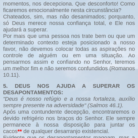
momentos, nos decepciona. Que desconforto! Como
ficaremos emocionalmente nesta circunstância?
Chateados, sim, mas não desanimados; porquanto,
só Deus merece nossa confiança total, e Ele nos
ajudará a superar.
Por mais que uma pessoa nos trate bem ou que um
determinado contexto esteja posicionado a nosso
favor, não devemos colocar todas as aspirações no
controle de alguém ou em uma situação. Ao
pensarmos assim e confiando no Senhor, teremos
um melhor fim e não seremos confundidos (Romanos
10.11).
5. DEUS NOS AJUDA A SUPERAR OS
DESAPONTAMENTOS:
"Deus é nosso refúgio e a nossa fortaleza, auxílio
sempre presente na adversidade" (Salmos 46.1).
Após uma contundente decepção, encontraremos o
devido refrigério nos braços do Senhor. Ele sempre
permanece à nossa disposição para juntar os
cacos
**
de qualquer desarranjo existencial.
Evidente que os desapontamentos magoam, mas a