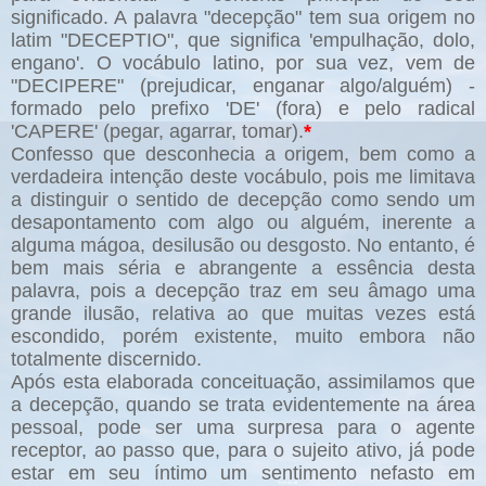
significado. A palavra "decepção" tem sua origem no
latim "DECEPTIO", que significa 'empulhação, dolo,
engano'. O vocábulo latino, por sua vez, vem de
"DECIPERE" (prejudicar, enganar algo/alguém) -
formado pelo prefixo 'DE' (fora) e pelo radical
'CAPERE' (pegar, agarrar, tomar).
*
Confesso que desconhecia a origem, bem como a
verdadeira intenção deste vocábulo, pois me limitava
a distinguir o sentido de decepção como sendo um
desapontamento com algo ou alguém, inerente a
alguma mágoa, desilusão ou desgosto. No entanto, é
bem mais séria e abrangente a essência desta
palavra, pois a decepção traz em seu âmago uma
grande ilusão, relativa ao que muitas vezes está
escondido, porém existente, muito embora não
totalmente discernido.
Após esta elaborada conceituação, assimilamos que
a decepção, quando se trata evidentemente na área
pessoal, pode ser uma surpresa para o agente
receptor, ao passo que, para o sujeito ativo, já pode
estar em seu íntimo um sentimento nefasto em