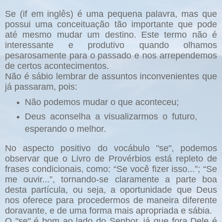
Se (if em inglês) é uma pequena palavra, mas que
possui uma conceituação tão importante que pode
até mesmo mudar um destino. Este termo não é
interessante e produtivo quando olhamos
pesarosamente para o passado e nos arrependemos
de certos acontecimentos.
Não é sábio lembrar de assuntos inconvenientes que
já passaram, pois:
Não podemos mudar o que aconteceu;
Deus aconselha a visualizarmos o futuro,
esperando o melhor.
No aspecto positivo do vocábulo "se", podemos
observar que o Livro de Provérbios está repleto de
frases condicionais, como: “Se você fizer isso...”; “Se
me ouvir...”, tornando-se claramente a parte boa
desta partícula, ou seja, a oportunidade que Deus
nos oferece para procedermos de maneira diferente
doravante, e de uma forma mais apropriada e sábia.
O "se" é bom ao lado do Senhor, já que fora Dele é