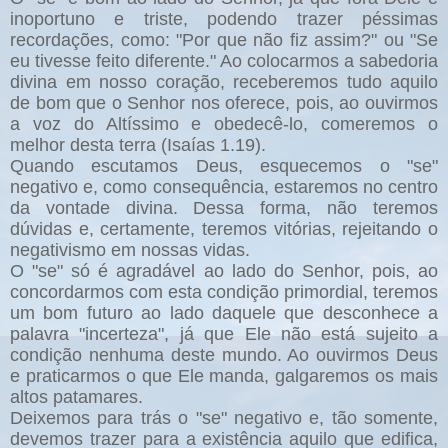
inoportuno e triste, podendo trazer péssimas
recordações, como: "Por que não fiz assim?" ou "Se
eu tivesse feito diferente." Ao colocarmos a sabedoria
divina em nosso coração, receberemos tudo aquilo
de bom que o Senhor nos oferece, pois, ao ouvirmos
a voz do Altíssimo e obedecê-lo, comeremos o
melhor desta terra (Isaías 1.19).
Quando escutamos Deus, esquecemos o "se"
negativo e, como consequência, estaremos no centro
da vontade divina. Dessa forma, não teremos
dúvidas e, certamente, teremos vitórias, rejeitando o
negativismo em nossas vidas.
O "se" só é agradável ao lado do Senhor, pois, ao
concordarmos com esta condição primordial, teremos
um bom futuro ao lado daquele que desconhece a
palavra "incerteza", já que Ele não está sujeito a
condição nenhuma deste mundo. Ao ouvirmos Deus
e praticarmos o que Ele manda, galgaremos os mais
altos patamares.
Deixemos para trás o "se" negativo e, tão somente,
devemos trazer para a existência aquilo que edifica,