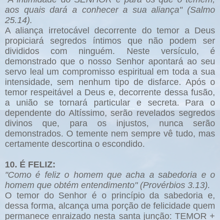
aos quais dará a conhecer a sua aliança" (Salmo
25.14).
A aliança irretocável decorrente do temor a Deus
propiciará segredos íntimos que não podem ser
divididos com ninguém. Neste versículo, é
demonstrado que o nosso Senhor apontará ao seu
servo leal um compromisso espiritual em toda a sua
intensidade, sem nenhum tipo de disfarce. Após o
temor respeitável a Deus e, decorrente dessa fusão,
a união se tornará particular e secreta. Para o
dependente do Altíssimo, serão revelados segredos
divinos que, para os injustos, nunca serão
demonstrados. O temente nem sempre vê tudo, mas
certamente descortina o escondido.
10. É FELIZ:
"Como é feliz o homem que acha a sabedoria e o
homem que obtém entendimento" (Provérbios 3.13).
O temor do Senhor é o princípio da sabedoria e,
dessa forma, alcança uma porção de felicidade quem
permanece enraizado nesta santa junção: TEMOR +