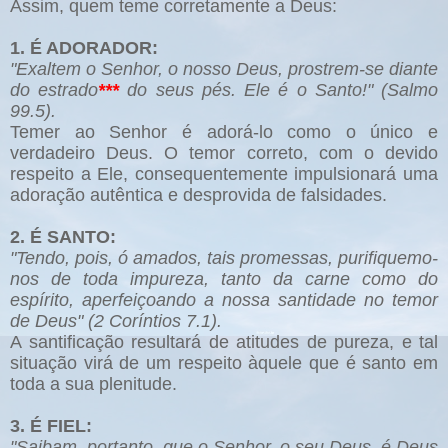
Assim, quem teme corretamente a Deus:
1. É ADORADOR:
"Exaltem o Senhor, o nosso Deus, prostrem-se diante
do estrado
***
do seus pés. Ele é o Santo!" (Salmo
99.5).
Temer ao Senhor é adorá-lo como o único e
verdadeiro Deus. O temor correto, com o devido
respeito a Ele, consequentemente impulsionará uma
adoração autêntica e desprovida de falsidades.
2. É SANTO:
"Tendo, pois, ó amados, tais promessas, purifiquemo-
nos de toda impureza, tanto da carne como do
espírito, aperfeiçoando a nossa santidade no temor
de Deus" (2 Coríntios 7.1).
A santificação resultará de atitudes de pureza, e tal
situação virá de um respeito àquele que é santo em
toda a sua plenitude.
3. É FIEL:
"Saibam, portanto, que o Senhor, o seu Deus, é Deus