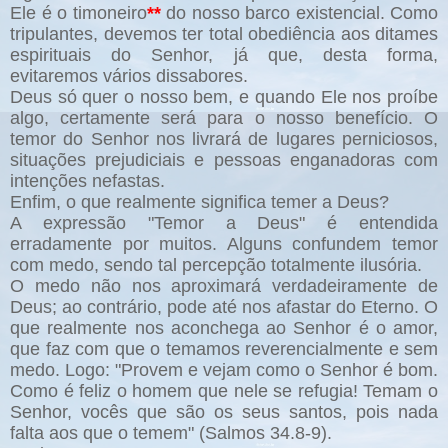
Ele é o timoneiro
**
do nosso barco existencial. Como
tripulantes, devemos ter total obediência aos ditames
espirituais do Senhor, já que, desta forma,
evitaremos vários dissabores.
Deus só quer o nosso bem, e quando Ele nos proíbe
algo, certamente será para o nosso benefício. O
temor do Senhor nos livrará de lugares perniciosos,
situações prejudiciais e pessoas enganadoras com
intenções nefastas.
Enfim, o que realmente significa temer a Deus?
A expressão "Temor a Deus" é entendida
erradamente por muitos. Alguns confundem temor
com medo, sendo tal percepção totalmente ilusória.
O medo não nos aproximará verdadeiramente de
Deus; ao contrário, pode até nos afastar do Eterno. O
que realmente nos aconchega ao Senhor é o amor,
que faz com que o temamos reverencialmente e sem
medo. Logo: "Provem e vejam como o Senhor é bom.
Como é feliz o homem que nele se refugia! Temam o
Senhor, vocês que são os seus santos, pois nada
falta aos que o temem" (Salmos 34.8-9).