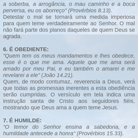
a soberba, a arrogância, o mau caminho e a boca
perversa, eu os aborreço" (Provérbios 8.13).
Detestar o mal se tornará uma medida imperiosa
para quem teme verdadeiramente ao Senhor. O mal
não fará parte dos planos daqueles de quem Deus se
agrada.
6. É OBEDIENTE:
"Quem tem os meus mandamentos e lhes obedece,
esse é o que me ama. Aquele que me ama será
amado por meu Pai, e eu também o amarei e me
revelarei a ele" (João 14.21).
Quem, de modo contumaz, reverencia a Deus, verá
que todas as promessas inerentes a esta obediência
serão cumpridas. O versículo em tela indica uma
instrução santa de Cristo aos seguidores fiéis,
mostrando que Deus ama a quem teme Jesus.
7. É HUMILDE:
"O temor do Senhor ensina a sabedoria, e a
humildade antecede a honra" (Provérbios 15.33).