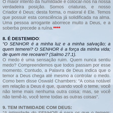
O maior intento da humildade é colocar-nos na nossa
verdadeira posição. Somos criaturas, e nosso
Criador é Deus; desta forma, o maioral é Ele. Temos
que possuir esta consciência já solidificada na alma.
Uma pessoa arrogante aborrece muito a Deus, e a
soberba precede a ruína.
****
8. É DESTEMIDO
:
"O SENHOR é a minha luz e a minha salvação; a
quem temerei? O SENHOR é a força da minha vida;
de quem me recearei? (Salmo 27.1).
O medo é uma sensação ruim. Quem nunca sentiu
medo? Compreendemos que todos passam por esse
momento. Contudo, a Palavra de Deus indica que o
temor a Deus chega até mesmo a controlar o medo.
Como bem disse Oswald Chambers: "A coisa notável
em relação a Deus é que, quando você o teme, você
não teme mais nenhuma outra coisa; mas, se você
não temê-lo, você teme todas as outras coisas".
9. TEM INTIMIDADE COM DEUS:
"A intimidade do SENHOR é para os que o temem;