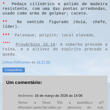
*
Pedaço cilíndrico e polido de madeira
resistente, com uma das pontas arredondas,
usado como arma de golpear; cacete.
**
No sentido figurado (Guia, chefe,
líder).
***
Palanque; púlpito; local elevado.
****
Provérbios 16.18
: A soberba precede a
ruína, e a altivez do espírito precede a
queda.
Linhas Edificantes
às
16:37:00
Compartilhar
Um comentário:
Anônimo
16 de março de 2026 às 14:06
Temer a Deus !Eis a questão,e aí?
Adorador,santo,fiel,sábio,se aborrece do mal,