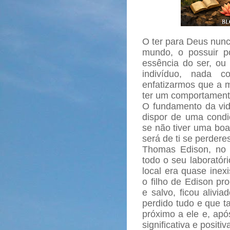
O ter para Deus nunc
mundo, o possuir po
essência do ser, ou
indivíduo, nada co
enfatizarmos que a m
ter um comportament
O fundamento da vid
dispor de uma condiç
se não tiver uma boa 
será de ti se perdere
Thomas Edison, no 
todo o seu laboratór
local era quase inex
o filho de Edison pr
e salvo, ficou alivi
perdido tudo e que t
próximo a ele e, apó
significativa e positiv