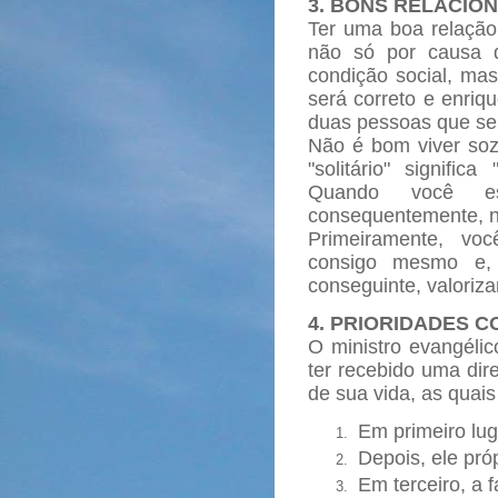
3. BONS RELACIO
Ter uma boa relação
não só por causa d
condição social, ma
será correto e enriq
duas pessoas que se
Não é bom viver sozi
"solitário" significa
Quando você es
consequentemente, nã
Primeiramente, vo
consigo mesmo e, 
conseguinte, valoriza
4. PRIORIDADES C
O ministro evangéli
ter recebido uma dir
de sua vida, as quai
Em primeiro lu
Depois, ele pró
Em terceiro, a f