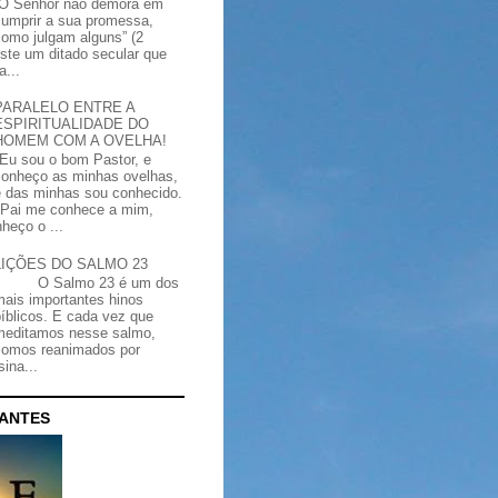
“O Senhor não demora em
cumprir a sua promessa,
como julgam alguns” (2
iste um ditado secular que
a...
PARALELO ENTRE A
ESPIRITUALIDADE DO
HOMEM COM A OVELHA!
"Eu sou o bom Pastor, e
conheço as minhas ovelhas,
e das minhas sou conhecido.
Pai me conhece a mim,
heço o ...
LIÇÕES DO SALMO 23
O Salmo 23 é um dos
mais importantes hinos
bíblicos. E cada vez que
meditamos nesse salmo,
somos reanimados por
ina...
CANTES