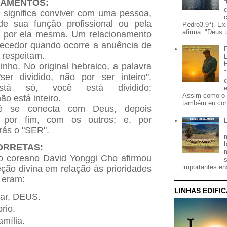
NAMENTOS:
 significa conviver com uma pessoa,
e sua função profissional ou pela
Pedro3.9ª). Ex
afirma: "Deus t
s por ela mesma. Um relacionamento
uecedor quando ocorre a anuência de
 respeitam.
nho. No original hebraico, a palavra
 "ser dividido, não por ser inteiro".
tá só, você está dividido;
Assim como o 
o está inteiro.
também eu con
cê se conecta com Deus, depois
por fim, com os outros; e, por
rás o "SER".
ORRETAS:
co coreano David Yonggi Cho afirmou
importantes ens
eção divina em relação às prioridades
s eram:
LINHAS EDIFI
gar, DEUS.
prio.
amília.