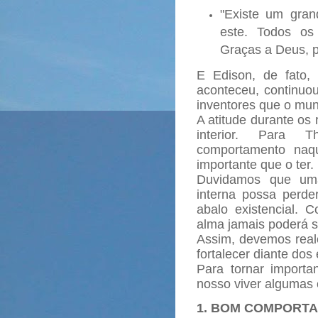
"Existe um gra
este. Todos os
Graças a Deus, 
E Edison, de fato,
aconteceu, continuo
inventores que o mu
A atitude durante os
interior. Para 
comportamento naq
importante que o ter.
Duvidamos que um
interna possa perd
abalo existencial. 
alma jamais poderá se
Assim, devemos realç
fortalecer diante dos
Para tornar importa
nosso viver algumas 
1. BOM COMPORT