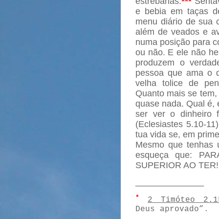
estrebarias.
***
Sentav
e bebia em taças d
menu diário de sua c
além de veados e av
numa posição para con
ou não. E ele não he
produzem o verdade
pessoa que ama o di
velha tolice de pen
Quanto mais se tem, 
quase nada. Qual é, 
ser ver o dinheiro
(Eclesiastes 5.10-11
tua vida se, em prime
Mesmo que tenhas u
esqueça que: P
SUPERIOR AO TER!
______________
*
2 Timóteo 2.1
Deus aprovado”.