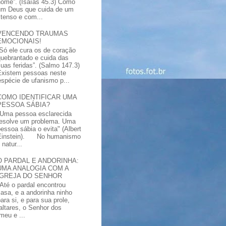
nome”. (Isaías 45.3) Como
um Deus que cuida de um
xtenso e com...
VENCENDO TRAUMAS
EMOCIONAIS!
“Só ele cura os de coração
quebrantado e cuida das
suas feridas”. (Salmo 147.3)
Existem pessoas neste
spécie de ufanismo p...
COMO IDENTIFICAR UMA
PESSOA SÁBIA?
"Uma pessoa esclarecida
resolve um problema. Uma
pessoa sábia o evita" (Albert
Einstein). No humanismo
natur...
O PARDAL E ANDORINHA:
UMA ANALOGIA COM A
IGREJA DO SENHOR
"Até o pardal encontrou
casa, e a andorinha ninho
ara si, e para sua prole,
altares, o Senhor dos
meu e ...