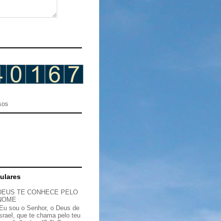
sos
ulares
DEUS TE CONHECE PELO
NOME
“Eu sou o Senhor, o Deus de
Israel, que te chama pelo teu