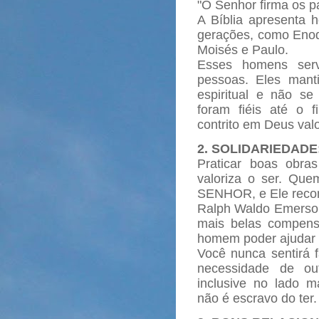
"O Senhor firma os 
A Bíblia apresenta
gerações, como Enoqu
Moisés e Paulo.
Esses homens serv
pessoas. Eles mant
espiritual e não se
foram fiéis até o 
contrito em Deus valor
2. SOLIDARIEDADE
Praticar boas obr
valoriza o ser. Qu
SENHOR, e Ele recom
Ralph Waldo Emerson
mais belas compens
homem poder ajudar o
Você nunca sentirá f
necessidade de ou
inclusive no lado m
não é escravo do ter.