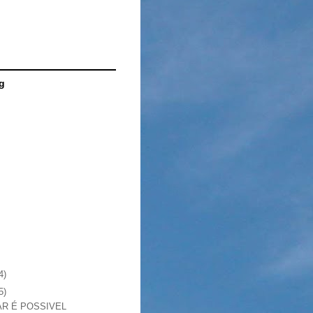
g
4)
5)
R É POSSIVEL