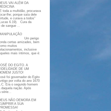
DEUS VAI ALÉM DA
MEDICINA
“E toda a multidão, procurava
tocar-lhe; porque saía dele
virtude, e curava a todos”
(Lucas 6.19). Cura da
 de sangue ...
MANIPULAÇÃO
Um perigo
ronda certas amizades, bem
como muitos
relacionamentos, inclusive
aqueles mais íntimos, que é:
JOSÉ DO EGITO. A
FIDELIDADE DE UM
HOMEM JUSTO!
José foi governador do Egito
Antigo por volta do ano 1670
a.C. Era o segundo homem
a daquela nação. Após
série...
DEUS NÃO DEMORA EM
CUMPRIR A SUA
PROMESSA!