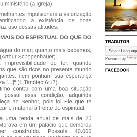
 ministério (a Igreja)
emelhantes impulsionará a valorização
entificando a existência de boas
faz uso dessas atitudes.
 MAIS DO ESPIRITUAL DO QUE DO
TRADUTOR
 água do mar; quanto mais bebemos,
(Arthur Schopenhauer).
Powered by
a imprevisibilidade do ter, quando
os que são ricos no presente mundo
FACEBOOK
gantes, nem ponham sua esperança
a [...]" (1 Timóteo 6:17).
timo contar com uma boa situação
ê possui essa condição, adquirida
eça ao Senhor, pois foi Ele que te
ar o material à frente do espiritual.
ha uma renda anual de mais de 25
. Morava em um palácio que demorou
r construído. Possuía 40.000