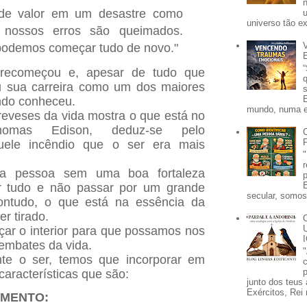
nde valor em um desastre como
universo tão e
 nossos erros são queimados.
podemos começar tudo de novo."
 recomeçou e, apesar de tudo que
u sua carreira como um dos maiores
ndo conheceu.
mundo, numa e
 reveses da vida mostra o que está no
Thomas Edison, deduz-se pelo
uele incêndio que o ser era mais
a pessoa sem uma boa fortaleza
er tudo e não passar por um grande
secular, somos 
Contudo, o que está na essência da
r tirado.
ar o interior para que possamos nos
 embates da vida.
nte o ser, temos que incorporar em
p
características que são:
junto dos teus 
Exércitos, Rei 
AMENTO: