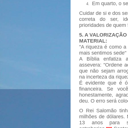
Em quarto, o seu
Cuidar de si e dos s
correta do ser, id
prioridades de quem 
5. A VALORIZAÇÃO
MATERIAL:
"A riqueza é como a
mais sentimos sede" 
A Bíblia enfatiza 
assevera: "Ordene a
que não sejam arro
na incerteza da riquez
É evidente que é ó
financeira. Se voc
honestamente, agrad
deu. O erro será coloc
O Rei Salomão tin
milhões de dólares
13 anos para se