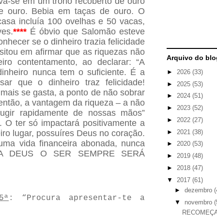
a-se em um trono recoberto de ouro
e ouro. Bebia em taças de ouro. O
asa incluía 100 ovelhas e 50 vacas,
es.
****
É óbvio que Salomão esteve
hecer se o dinheiro trazia felicidade
sitou em afirmar que as riquezas não
Arquivo do blo
iro contentamento, ao declarar: “A
nheiro nunca tem o suficiente. É a
►
2026
(33)
sar que o dinheiro traz felicidade!
►
2025
(53)
mais se gasta, a ponto de não sobrar
►
2024
(51)
então, a vantagem da riqueza – a não
►
2023
(52)
 fugir rapidamente de nossas mãos”
►
2022
(27)
). O ter só impactará positivamente a
►
2021
(38)
iro lugar, possuíres Deus no coração.
ma vida financeira abonada, nunca
►
2020
(53)
ARA DEUS O SER SEMPRE SERÁ
►
2019
(48)
►
2018
(47)
▼
2017
(61)
►
dezembro
(
5ª
: “Procura apresentar-te a
▼
novembro
(
RECOMEÇA