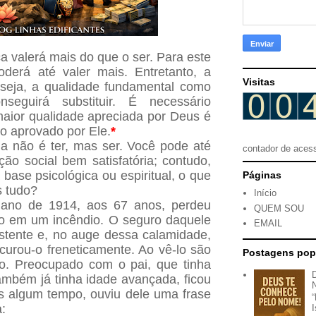
a valerá mais do que o ser. Para este
derá até valer mais. Entretanto, a
Visitas
 seja, a qualidade fundamental como
nseguirá substituir. É necessário
aior qualidade apreciada por Deus é
o aprovado por Ele.
*
a não é ter, mas ser. Você pode até
contador de aces
ão social bem satisfatória; contudo,
base psicológica ou espiritual, o que
Páginas
s tudo?
Início
ano de 1914, aos 67 anos, perdeu
QUEM SOU
io em um incêndio. O seguro daquele
EMAIL
istente e, no auge dessa calamidade,
ocurou-o freneticamente. Ao vê-lo são
Postagens pop
ado. Preocupado com o pai, que tinha
ambém já tinha idade avançada, ficou
s algum tempo, ouviu dele uma frase
a: