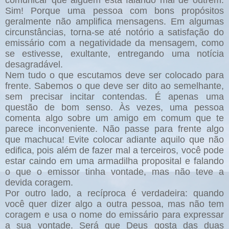
comunicar que alguém está falando mal de outrem.
Sim! Porque uma pessoa com bons propósitos
geralmente não amplifica mensagens. Em algumas
circunstâncias, torna-se até notório a satisfação do
emissário com a negatividade da mensagem, como
se estivesse, exultante, entregando uma notícia
desagradável.
Nem tudo o que escutamos deve ser colocado para
frente. Sabemos o que deve ser dito ao semelhante,
sem precisar incitar contendas. É apenas uma
questão de bom senso. Às vezes, uma pessoa
comenta algo sobre um amigo em comum que te
parece inconveniente. Não passe para frente algo
que machuca! Evite colocar adiante aquilo que não
edifica, pois além de fazer mal a terceiros, você pode
estar caindo em uma armadilha proposital e falando
o que o emissor tinha vontade, mas não teve a
devida coragem.
Por outro lado, a recíproca é verdadeira: quando
você quer dizer algo a outra pessoa, mas não tem
coragem e usa o nome do emissário para expressar
a sua vontade. Será que Deus gosta das duas