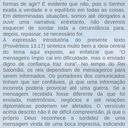
formas de agir? É evidente que não, pois o Senhor
exalta a verdade e o equilíbrio em todas as coisas.
Em determinadas situações, somos até obrigados a
ouvir uma narrativa; entretanto, não devemos
esquecer de sondar toda a circunstância para,
depois, repassar, se necessário for.
A expressão introdutória do presente texto
(Provérbios 13.17) sintetiza muito bem a ideia central
do tema aqui exposto, ao enfatizar que: "O
mensageiro ímpio cai em dificuldade, mas o enviado
digno de confiança traz cura". No tempo do Rei
Salomão, os reis dependiam de mensageiros para
serem informados. Os portadores dos comunicados
tinham que ser confiáveis, já que uma informação
incorreta poderia provocar até uma guerra. Se a
mensagem recebida fosse diferente da que foi
enviada, matrimônios, negócios e até relações
diplomáticas poderiam ser afetados. O versículo
acima descrito não é de difícil compreensão, já que o
próprio Deus reconhece a sordidez de uma
mensagem vinda de uma boca imprecisa, indicando