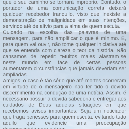
que o seu caminho se tornará impróprio. Contudo, o
portador de uma comunicação correta deixará
qualquer recebedor tranquilo, visto que inexiste a
demonstração de malignidade em suas intenções,
servindo até de alívio para a alma de quem escuta.
Cuidado na escolha das palavras de uma
mensagem, para não amplificar o que é mínimo. E,
para quem vai ouvir, não tome qualquer iniciativa até
que se entenda com clareza o teor da história. Não
cansamos de repetir: "Muitos males alastram-se
neste mundo em face de certas pessoas
aumentarem circunstâncias que jamais deveriam ser
ampliadas".
Amigos, o caso é tão sério que até mortes ocorreram
em virtude de o mensageiro não ter tido o devido
discernimento na condução de uma notícia. Assim, é
necessário possuir a devida sabedoria e entregar aos
cuidados de Deus aquelas situações em que
recebemos avisos importantes. Seja um noticiador
que traga benesses para quem escuta, evitando tudo
aquilo que evidencie uma preocupação