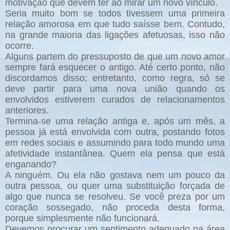
motivação que devem ter ao mirar um novo vínculo.
Seria muito bom se todos tivessem uma primeira
relação amorosa em que tudo saísse bem. Contudo,
na grande maioria das ligações afetuosas, isso não
ocorre.
Alguns partem do pressuposto de que um novo amor
sempre fará esquecer o antigo. Até certo ponto, não
discordamos disso; entretanto, como regra, só se
deve partir para uma nova união quando os
envolvidos estiverem curados de relacionamentos
anteriores.
Termina-se uma relação antiga e, após um mês, a
pessoa já está envolvida com outra, postando fotos
em redes sociais e assumindo para todo mundo uma
afetividade instantânea. Quem ela pensa que está
enganando?
A ninguém. Ou ela não gostava nem um pouco da
outra pessoa, ou quer uma substituição forçada de
algo que nunca se resolveu. Se você preza por um
coração sossegado, não proceda desta forma,
porque simplesmente não funcionará.
Devemos procurar um sentimento adequado na área