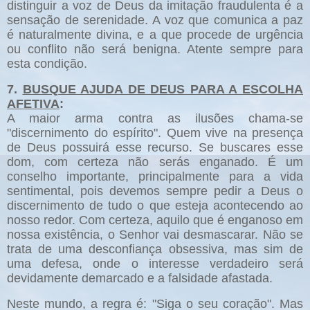
distinguir a voz de Deus da imitação fraudulenta é a
sensação de serenidade. A voz que comunica a paz
é naturalmente divina, e a que procede de urgência
ou conflito não será benigna. Atente sempre para
esta condição.
7.
BUSQUE AJUDA DE DEUS PARA A ESCOLHA
AFETIVA
:
A maior arma contra as ilusões chama-se
"discernimento do espírito". Quem vive na presença
de Deus possuirá esse recurso. Se buscares esse
dom, com certeza não serás enganado. É um
conselho importante, principalmente para a vida
sentimental, pois devemos sempre pedir a Deus o
discernimento de tudo o que esteja acontecendo ao
nosso redor. Com certeza, aquilo que é enganoso em
nossa existência, o Senhor vai desmascarar. Não se
trata de uma desconfiança obsessiva, mas sim de
uma defesa, onde o interesse verdadeiro será
devidamente demarcado e a falsidade afastada.
Neste mundo, a regra é: "Siga o seu coração". Mas