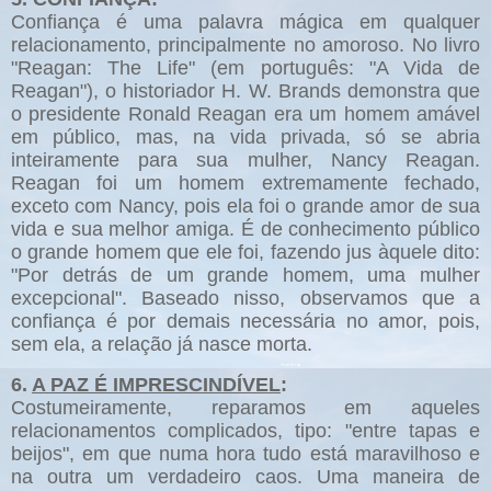
Confiança é uma palavra mágica em qualquer
relacionamento, principalmente no amoroso. No livro
"Reagan: The Life" (em português: "A Vida de
Reagan"), o historiador H. W. Brands demonstra que
o presidente Ronald Reagan era um homem amável
em público, mas, na vida privada, só se abria
inteiramente para sua mulher, Nancy Reagan.
Reagan foi um homem extremamente fechado,
exceto com Nancy, pois ela foi o grande amor de sua
vida e sua melhor amiga. É de conhecimento público
o grande homem que ele foi, fazendo jus àquele dito:
"Por detrás de um grande homem, uma mulher
excepcional". Baseado nisso, observamos que a
confiança é por demais necessária no amor, pois,
sem ela, a relação já nasce morta.
6.
A PAZ É IMPRESCINDÍVEL
:
Costumeiramente, reparamos em aqueles
relacionamentos complicados, tipo: "entre tapas e
beijos", em que numa hora tudo está maravilhoso e
na outra um verdadeiro caos. Uma maneira de