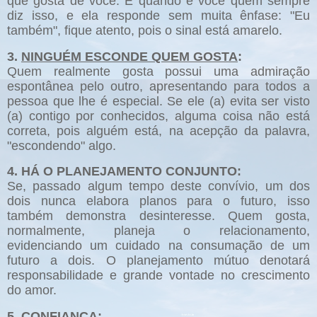
que gosta de você. E quando é você quem sempre
diz isso, e ela responde sem muita ênfase: "Eu
também", fique atento, pois o sinal está amarelo.
3.
NINGUÉM ESCONDE QUEM GOSTA
:
Quem realmente gosta possui uma admiração
espontânea pelo outro, apresentando para todos a
pessoa que lhe é especial. Se ele (a) evita ser visto
(a) contigo por conhecidos, alguma coisa não está
correta, pois alguém está, na acepção da palavra,
"escondendo" algo.
4. HÁ O PLANEJAMENTO CONJUNTO:
Se, passado algum tempo deste convívio, um dos
dois nunca elabora planos para o futuro, isso
também demonstra desinteresse. Quem gosta,
normalmente, planeja o relacionamento,
evidenciando um cuidado na consumação de um
futuro a dois. O planejamento mútuo denotará
responsabilidade e grande vontade no crescimento
do amor.
5. CONFIANÇA: