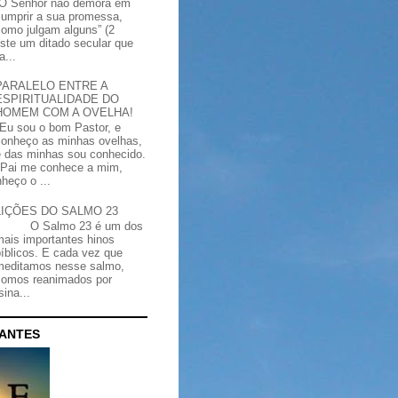
“O Senhor não demora em
cumprir a sua promessa,
como julgam alguns” (2
iste um ditado secular que
a...
PARALELO ENTRE A
ESPIRITUALIDADE DO
HOMEM COM A OVELHA!
"Eu sou o bom Pastor, e
conheço as minhas ovelhas,
e das minhas sou conhecido.
Pai me conhece a mim,
heço o ...
LIÇÕES DO SALMO 23
O Salmo 23 é um dos
mais importantes hinos
bíblicos. E cada vez que
meditamos nesse salmo,
somos reanimados por
ina...
CANTES