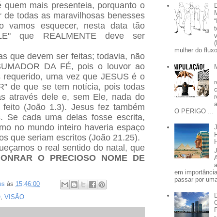
é quem mais presenteia, porquanto o
r de todas as maravilhosas benesses
o vamos esquecer, nesta data tão
UELE" que REALMENTE deve ser
mulher do fluxo
s que devem ser feitas; todavia, não
UMADOR DA FÉ, pois o louvor ao
s requerido, uma vez que JESUS é o
” de que se tem notícia, pois todas
as através dele e, sem Ele, nada do
o feito (João 1.3). Jesus fez também
O PERIGO ...
s. Se cada uma delas fosse escrita,
o no mundo inteiro haveria espaço
vros que seriam escritos (João 21.25).
eçamos o real sentido do natal, que
HONRAR O PRECIOSO NOME DE
em importânci
passar por uma 
es
às
15:46:00
O
,
VISÃO