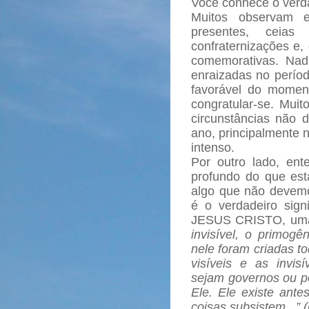
Você conhece o verda
Muitos observam e
presentes, ceias
confraternizações e,
comemorativas. Nad
enraizadas no períod
favorável do momen
congratular-se. Mui
circunstâncias não 
ano, principalmente n
intenso.
Por outro lado, en
profundo do que est
algo que não devem
é o verdadeiro signi
JESUS CRISTO, uma
invisível, o primogê
nele foram criadas to
visíveis e as invis
sejam governos ou po
Ele. Ele existe ante
coisas subsistem...” 