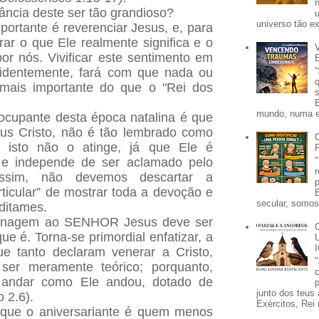
ncia deste ser tão grandioso?
universo tão e
portante é reverenciar Jesus, e, para
ar o que Ele realmente significa e o
por nós. Vivificar este sentimento em
videntemente, fará com que nada ou
mais importante do que o "Rei dos
mundo, numa e
ocupante desta época natalina é que
sus Cristo, não é tão lembrado como
, isto não o atinge, já que Ele é
 e independe de ser aclamado pelo
sim, não devemos descartar a
rticular” de mostrar toda a devoção e
secular, somos 
ditames.
enagem ao SENHOR Jesus deve ser
e é. Torna-se primordial enfatizar, a
ue tanto declaram venerar a Cristo,
ser meramente teórico; porquanto,
o andar como Ele andou, dotado de
p
junto dos teus 
o 2.6).
Exércitos, Rei 
 que o aniversariante é quem menos