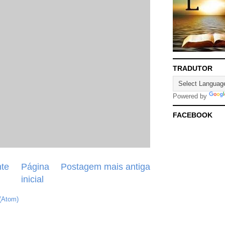
TRADUTOR
Powered by
FACEBOOK
te
Página
Postagem mais antiga
inicial
(Atom)