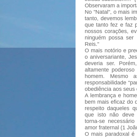
Observaram a importâ
No "Natal", o mais im
tanto, devemos lembr
que tanto fez e faz 
nossos corações, e
ninguém possa ser 
Reis."
O mais notório e pre
o aniversariante, Je
deveria ser. Porém
altamente poderoso
homem. Mesmo as
responsabilidade “pa
obediência aos seus 
A lembrança e hom
bem mais eficaz do qu
respeito daqueles q
que isto não deve 
torna-se necessári
amor fraternal (1 Joã
O mais paradoxal é