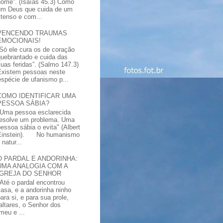
nome”. (Isaías 45.3) Como
um Deus que cuida de um
xtenso e com...
VENCENDO TRAUMAS
EMOCIONAIS!
“Só ele cura os de coração
quebrantado e cuida das
suas feridas”. (Salmo 147.3)
Existem pessoas neste
spécie de ufanismo p...
COMO IDENTIFICAR UMA
PESSOA SÁBIA?
"Uma pessoa esclarecida
resolve um problema. Uma
pessoa sábia o evita" (Albert
Einstein). No humanismo
natur...
O PARDAL E ANDORINHA:
UMA ANALOGIA COM A
IGREJA DO SENHOR
"Até o pardal encontrou
casa, e a andorinha ninho
ara si, e para sua prole,
altares, o Senhor dos
meu e ...