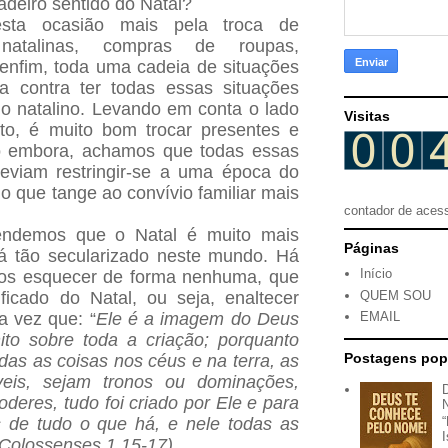
deiro sentido do Natal?
sta ocasião mais pela troca de
 natalinas, compras de roupas,
 enfim, toda uma cadeia de situações
a contra ter todas essas situações
o natalino. Levando em conta o lado
Visitas
to, é muito bom trocar presentes e
to embora, achamos que todas essas
deviam restringir-se a uma época do
o que tange ao convívio familiar mais
contador de aces
tendemos que o Natal é muito mais
Páginas
á tão secularizado neste mundo. Há
Início
os esquecer de forma nenhuma, que
QUEM SOU
ficado do Natal, ou seja, enaltecer
 vez que: “
Ele é a imagem do Deus
EMAIL
nito sobre toda a criação; porquanto
Postagens pop
das as coisas nos céus e na terra, as
íveis, sejam tronos ou dominações,
deres, tudo foi criado por Ele e para
s de tudo o que há, e nele todas as
(Colossenses 1.15-17).