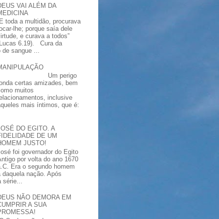
DEUS VAI ALÉM DA
MEDICINA
“E toda a multidão, procurava
tocar-lhe; porque saía dele
virtude, e curava a todos”
(Lucas 6.19). Cura da
 de sangue ...
MANIPULAÇÃO
Um perigo
ronda certas amizades, bem
como muitos
relacionamentos, inclusive
aqueles mais íntimos, que é:
JOSÉ DO EGITO. A
FIDELIDADE DE UM
HOMEM JUSTO!
José foi governador do Egito
Antigo por volta do ano 1670
a.C. Era o segundo homem
a daquela nação. Após
série...
DEUS NÃO DEMORA EM
CUMPRIR A SUA
PROMESSA!