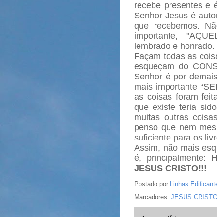
recebe presentes e 
Senhor Jesus é auto
que recebemos. Nã
importante, "AQ
lembrado e honrado.
Façam todas as coisa
esqueçam do CONS
Senhor é por demai
mais importante “SER
as coisas foram feit
que existe teria sid
muitas outras coisa
penso que nem mesm
suficiente para os li
Assim, não mais esqu
é, principalmente:
JESUS CRISTO!!!
Postado por
Linhas Edificant
Marcadores:
JESUS CRIST