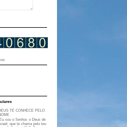
sos
ulares
DEUS TE CONHECE PELO
NOME
“Eu sou o Senhor, o Deus de
Israel, que te chama pelo teu