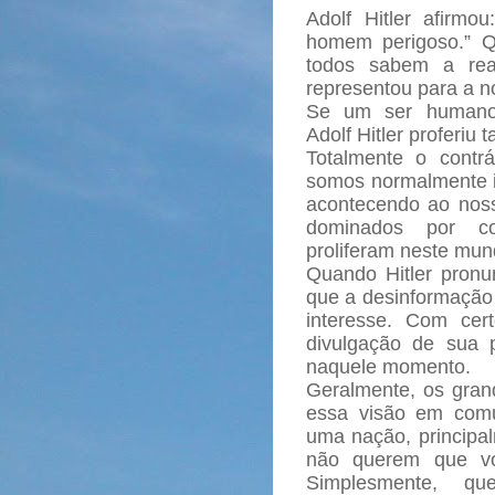
Adolf Hitler afir
homem perigoso.” Qu
todos sabem a rea
representou para a n
Se um ser humano
Adolf Hitler proferiu 
Totalmente o contrá
somos normalmente i
acontecendo ao nos
dominados por co
proliferam neste mun
Quando Hitler pronun
que a desinformação 
interesse. Com cer
divulgação de sua p
naquele momento.
Geralmente, os gra
essa visão em comu
uma nação, principa
não querem que vo
Simplesmente, qu