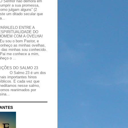
“O Senhor não demora em
cumprir a sua promessa,
como julgam alguns” (2
iste um ditado secular que
a...
PARALELO ENTRE A
ESPIRITUALIDADE DO
HOMEM COM A OVELHA!
"Eu sou o bom Pastor, e
conheço as minhas ovelhas,
e das minhas sou conhecido.
Pai me conhece a mim,
heço o ...
LIÇÕES DO SALMO 23
O Salmo 23 é um dos
mais importantes hinos
bíblicos. E cada vez que
meditamos nesse salmo,
somos reanimados por
ina...
CANTES