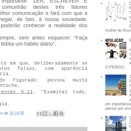
 importante: LER, ESCREVER E
omunhão destes três fatores
elhor comunicação e fará com que a
hegar, de fato, à nossa sociedade.
 poderão conhecer a realidade dos
mulher do fluxo
sempre, sem antes esquecer: “Faça
Bíblia um hábito diário”.
nto em que, deliberadamente se
O PERIGO ...
entos falsos, com aparência
cia.
do figurado: pessoa muito
ntoche.
censes 5.21
: “Examinai tudo,
gia.
em importânci
passar por uma 
es
às
16:14:00