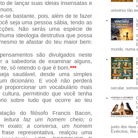
to de lançar suas ideias insensatas e
ênuos.
universo tão e
e-se bastante, pois, além de te fazer
ocê seja uma pessoa sábia, tendo as
icções. Não serás uma espécie de
huma ideologia destrutiva que possa
 mesmo te afastar do teu maior bem:
mundo, numa e
pensamentos são divulgados neste
 a sabedoria de examinar alguns,
te, só retendo o que é bom.
***
seja saudável, desde uma simples
um dicionário. E você não perderá
e proporcionar um vocabulário mais
secular, somos 
 cultura, permitindo que você tenha
rio sobre tudo que ocorre ao teu
atação do filósofo Francis Bacon,
A leitura faz um homem cheio; o
p
em exato; a conversa, um homem
junto dos teus 
Exércitos, Rei 
 frase representativa, realçou uma