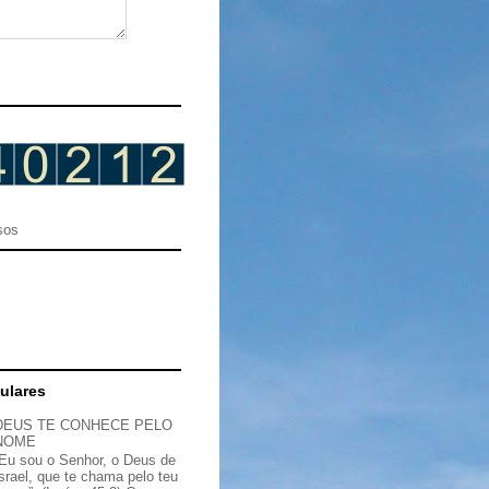
sos
ulares
DEUS TE CONHECE PELO
NOME
“Eu sou o Senhor, o Deus de
Israel, que te chama pelo teu