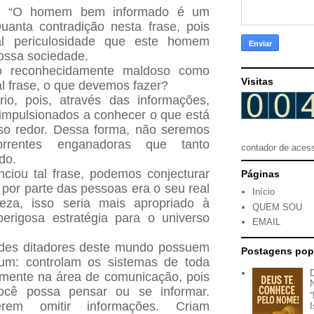
mou: “O homem bem informado é um
anta contradição nesta frase, pois
l periculosidade que este homem
ossa sociedade.
 reconhecidamente maldoso como
Visitas
tal frase, o que devemos fazer?
rio, pois, através das informações,
mpulsionados a conhecer o que está
so redor. Dessa forma, não seremos
rrentes enganadoras que tanto
contador de aces
do.
ciou tal frase, podemos conjecturar
Páginas
por parte das pessoas era o seu real
Início
teza, isso seria mais apropriado à
QUEM SOU
erigosa estratégia para o universo
EMAIL
ndes ditadores deste mundo possuem
Postagens pop
m: controlam os sistemas de toda
lmente na área de comunicação, pois
cê possa pensar ou se informar.
erem omitir informações. Criam