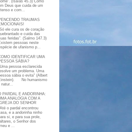
nome”. (Isaías 45.3) Como
um Deus que cuida de um
xtenso e com...
VENCENDO TRAUMAS
EMOCIONAIS!
“Só ele cura os de coração
quebrantado e cuida das
suas feridas”. (Salmo 147.3)
Existem pessoas neste
spécie de ufanismo p...
COMO IDENTIFICAR UMA
PESSOA SÁBIA?
"Uma pessoa esclarecida
resolve um problema. Uma
pessoa sábia o evita" (Albert
Einstein). No humanismo
natur...
O PARDAL E ANDORINHA:
UMA ANALOGIA COM A
IGREJA DO SENHOR
"Até o pardal encontrou
casa, e a andorinha ninho
ara si, e para sua prole,
altares, o Senhor dos
meu e ...