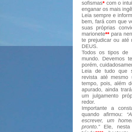
sofismas
*
com o intui
enganar os mais ing
Leia sempre e inform
bem, fará com que v
suas próprias conv
marionete
**
para nen
te prejudicar ou até
DEUS.
Todos os tipos de 
mundo. Devemos ter
porém, cuidadosamen
Leia de tudo que 
revista até mesmo 
tempo, pois, além d
apurado, ainda trará
um julgamento próp
redor.
Importante a const
quando afirmou:
“
escrever, um hom
pronto.”
Ele, nesta