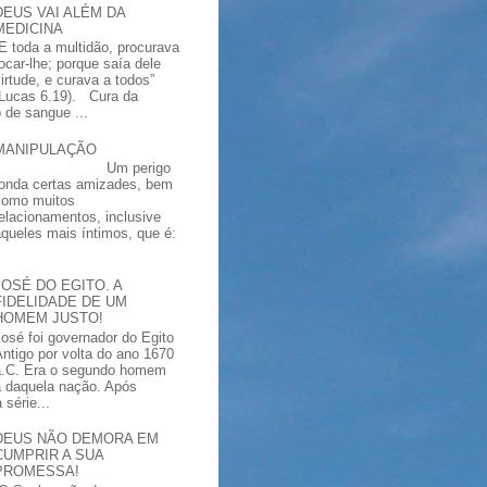
DEUS VAI ALÉM DA
MEDICINA
“E toda a multidão, procurava
tocar-lhe; porque saía dele
virtude, e curava a todos”
(Lucas 6.19). Cura da
 de sangue ...
MANIPULAÇÃO
Um perigo
ronda certas amizades, bem
como muitos
relacionamentos, inclusive
aqueles mais íntimos, que é:
JOSÉ DO EGITO. A
FIDELIDADE DE UM
HOMEM JUSTO!
José foi governador do Egito
Antigo por volta do ano 1670
a.C. Era o segundo homem
a daquela nação. Após
série...
DEUS NÃO DEMORA EM
CUMPRIR A SUA
PROMESSA!