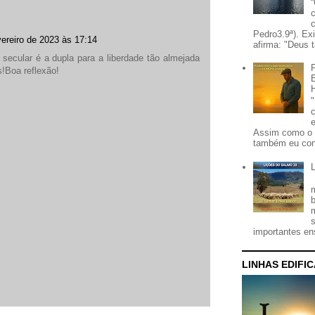
Pedro3.9ª). Ex
vereiro de 2023 às 17:14
afirma: "Deus t
 secular é a dupla para a liberdade tão almejada
!Boa reflexão!
Assim como o 
também eu con
importantes ens
LINHAS EDIFI