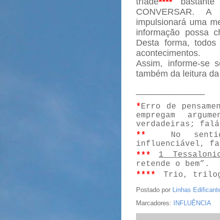
tríade
****
bastante
CONVERSAR. A c
impulsionará uma m
informação possa c
Desta forma, todos
acontecimentos.
Assim, informe-se 
também da leitura da 
______________
*
Erro de pensame
empregam argum
verdadeiras; falá
**
No senti
influenciável, fa
***
1 Tessaloni
retende o bem”.
****
Trio, trilo
Postado por
Linhas Edificant
Marcadores:
INFLUÊNCIA