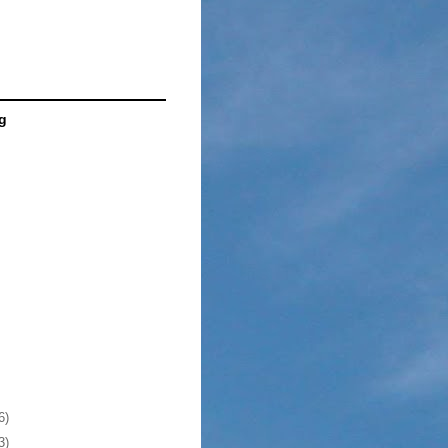
g
6)
3)