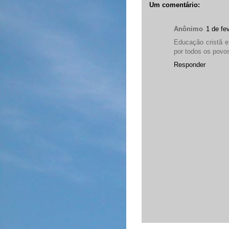
Um comentário:
Anônimo
1 de fe
Educação cristã e
por todos os povos
Responder