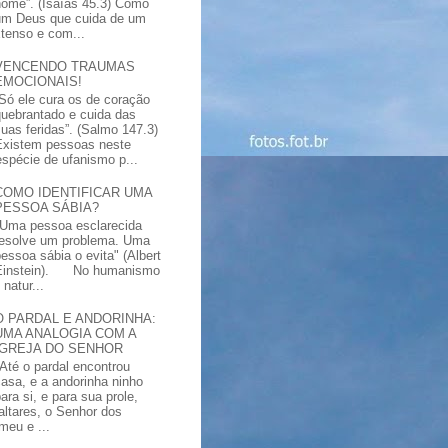
nome”. (Isaías 45.3) Como
um Deus que cuida de um
xtenso e com...
VENCENDO TRAUMAS
EMOCIONAIS!
“Só ele cura os de coração
quebrantado e cuida das
suas feridas”. (Salmo 147.3)
Existem pessoas neste
spécie de ufanismo p...
COMO IDENTIFICAR UMA
PESSOA SÁBIA?
"Uma pessoa esclarecida
resolve um problema. Uma
pessoa sábia o evita" (Albert
Einstein). No humanismo
natur...
O PARDAL E ANDORINHA:
UMA ANALOGIA COM A
IGREJA DO SENHOR
"Até o pardal encontrou
casa, e a andorinha ninho
ara si, e para sua prole,
altares, o Senhor dos
meu e ...