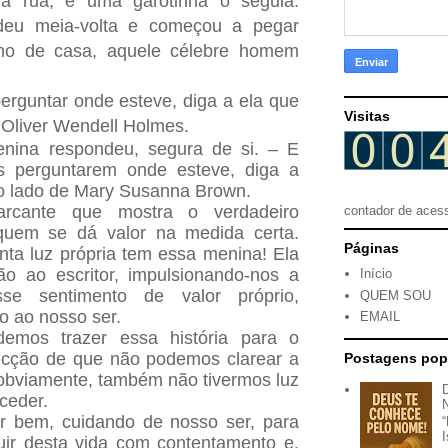
a rua, e uma garotinha o seguia.
eu meia-volta e começou a pegar
ho de casa, aquele célebre homem
rguntar onde esteve, diga a ela que
Visitas
 Oliver Wendell Holmes.
nina respondeu, segura de si. – E
 perguntarem onde esteve, diga a
o lado de Mary Susanna Brown.
rcante que mostra o verdadeiro
contador de aces
uem se dá valor na medida certa.
Páginas
ta luz própria tem essa menina! Ela
o ao escritor, impulsionando-nos a
Início
e sentimento de valor próprio,
QUEM SOU
o ao nosso ser.
EMAIL
demos trazer essa história para o
vicção de que não podemos clarear a
Postagens pop
obviamente, também não tivermos luz
ceder.
r bem, cuidando de nosso ser, para
ir desta vida com contentamento e,