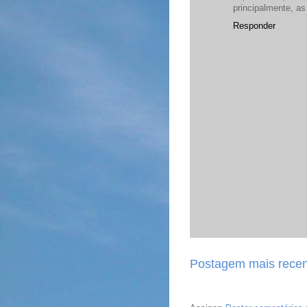
principalmente, a
Responder
Postagem mais recen