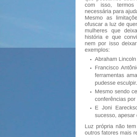
com isso, termos 
necessária para ajud
Mesmo as limitaçõ
ofuscar a luz de que
mulheres que deix
história e que con
nem por isso deixa
exemplos:
Abraham Lincoln 
Francisco Antôni
ferramentas am
pudesse esculpir
Mesmo sendo cega
conferências por
E Joni Eareckso
sucesso, apesar d
Luz própria não tem
outros fatores mais r