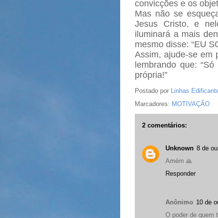
convicções e os obje
Mas não se esqueça
Jesus Cristo, e ne
iluminará a mais de
mesmo disse: “EU S
Assim, ajude-se em p
lembrando que: “Só
própria!”
Postado por
Linhas Edificant
Marcadores:
MOTIVAÇÃO
2 comentários:
Unknown
8 de ou
Amém 🙏
Responder
Anônimo
10 de o
O poder de quem t