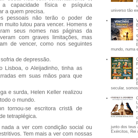
a capacidade física e psíquica
universo tão e
ar a quem precisa.
es pessoais não terão o poder de
m muito lutou para vencer. Homens e
aram seus nomes nas páginas da
viveram com graves limitações, mas
ram de vencer, como nos seguintes
mundo, numa e
sofria de depressão.
o Lisboa, o Aleijadinho, tinha as
arradas em suas mãos para que
.
secular, somos 
 e surda, Helen Keller realizou
 todo o mundo.
n tornou-se escritora cristã de
e tetraplégica.
p
 nada a ver com condição social ou
junto dos teus 
Exércitos, Rei 
estritivos. Tem mais a ver com nossas