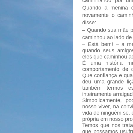
caminhando por um
Quando a menina d
novamente o camin
disse:
– Quando sua mãe pe
caminhou ao lado de
– Está bem! – a me
quando seus amigos
eles que caminhou a
É uma história ma
comportamento de q
Que confiança e quan
deu uma grande liçã
também termos ess
inteiramente arraigad
Simbolicamente, po
nosso viver, na con
vida de ninguém se, 
própria em nosso pro
Temos que nos trata
que possamos usufru