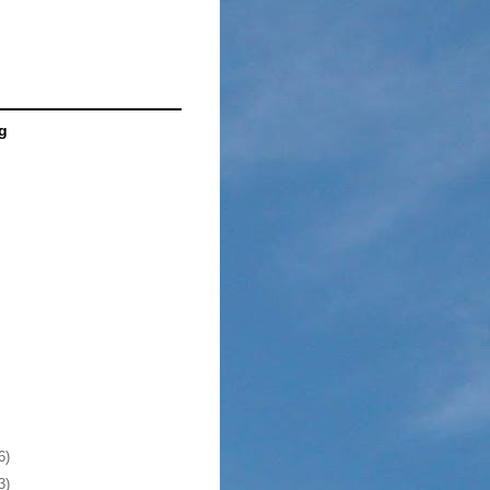
g
6)
3)