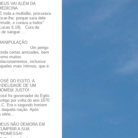
DEUS VAI ALÉM DA
MEDICINA
“E toda a multidão, procurava
tocar-lhe; porque saía dele
virtude, e curava a todos”
(Lucas 6.19). Cura da
 de sangue ...
MANIPULAÇÃO
Um perigo
ronda certas amizades, bem
como muitos
relacionamentos, inclusive
aqueles mais íntimos, que é:
JOSÉ DO EGITO. A
FIDELIDADE DE UM
HOMEM JUSTO!
José foi governador do Egito
Antigo por volta do ano 1670
a.C. Era o segundo homem
a daquela nação. Após
série...
DEUS NÃO DEMORA EM
CUMPRIR A SUA
PROMESSA!