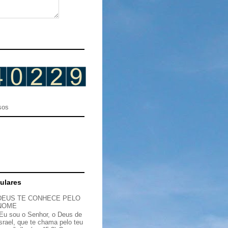
sos
ulares
DEUS TE CONHECE PELO
NOME
“Eu sou o Senhor, o Deus de
Israel, que te chama pelo teu