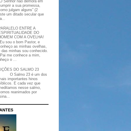
“O Senhor não demora em
cumprir a sua promessa,
como julgam alguns” (2
iste um ditado secular que
a...
PARALELO ENTRE A
ESPIRITUALIDADE DO
HOMEM COM A OVELHA!
"Eu sou o bom Pastor, e
conheço as minhas ovelhas,
e das minhas sou conhecido.
Pai me conhece a mim,
heço o ...
LIÇÕES DO SALMO 23
O Salmo 23 é um dos
mais importantes hinos
bíblicos. E cada vez que
meditamos nesse salmo,
somos reanimados por
ina...
CANTES