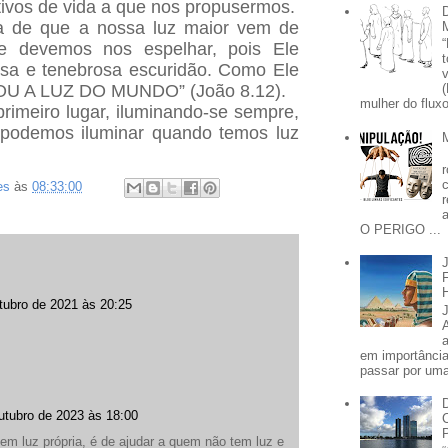
tivos de vida a que nos propusermos.
 de que a nossa luz maior vem de
le devemos nos espelhar, pois Ele
nsa e tenebrosa escuridão. Como Ele
OU A LUZ DO MUNDO” (João 8.12).
mulher do fluxo
rimeiro lugar, iluminando-se sempre,
 podemos iluminar quando temos luz
es
às
08:33:00
O PERIGO ...
tubro de 2021 às 20:25
em importânci
passar por uma 
utubro de 2023 às 18:00
em luz própria, é de ajudar a quem não tem luz e