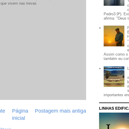
s que vivem nas trevas
Pedro3.9ª). Ex
afirma: "Deus t
Assim como o 
também eu con
importantes ens
LINHAS EDIFI
te
Página
Postagem mais antiga
inicial