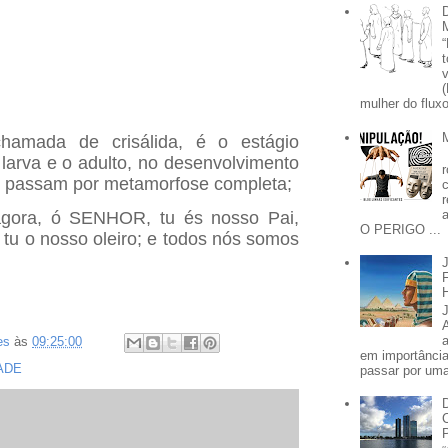
mulher do fluxo
amada de crisálida, é o estágio
 larva e o adulto, no desenvolvimento
ue passam por metamorfose completa;
agora, ó SENHOR, tu és nosso Pai,
O PERIGO ...
 tu o nosso oleiro; e todos nós somos
es
às
09:25:00
em importânci
ADE
passar por uma 