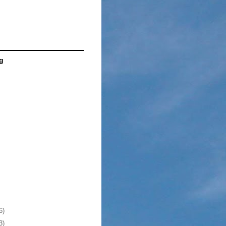
g
6)
3)