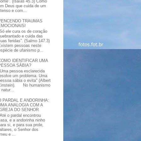
nome”. (Isaías 45.3) Como
um Deus que cuida de um
xtenso e com...
VENCENDO TRAUMAS
EMOCIONAIS!
“Só ele cura os de coração
quebrantado e cuida das
suas feridas”. (Salmo 147.3)
Existem pessoas neste
spécie de ufanismo p...
COMO IDENTIFICAR UMA
PESSOA SÁBIA?
"Uma pessoa esclarecida
resolve um problema. Uma
pessoa sábia o evita" (Albert
Einstein). No humanismo
natur...
O PARDAL E ANDORINHA:
UMA ANALOGIA COM A
IGREJA DO SENHOR
"Até o pardal encontrou
casa, e a andorinha ninho
ara si, e para sua prole,
altares, o Senhor dos
meu e ...