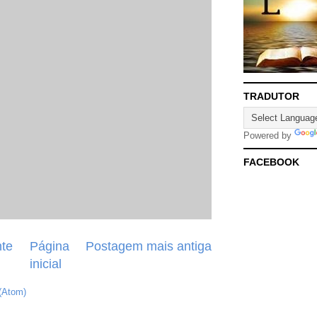
TRADUTOR
Powered by
FACEBOOK
te
Página
Postagem mais antiga
inicial
(Atom)