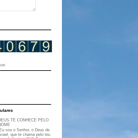
sos
ulares
DEUS TE CONHECE PELO
NOME
“Eu sou o Senhor, o Deus de
Israel, que te chama pelo teu