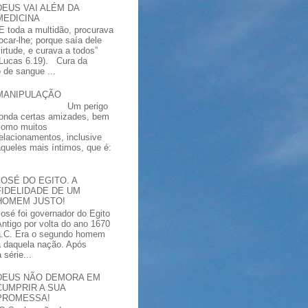
DEUS VAI ALÉM DA
MEDICINA
“E toda a multidão, procurava
tocar-lhe; porque saía dele
virtude, e curava a todos”
(Lucas 6.19). Cura da
 de sangue ...
MANIPULAÇÃO
Um perigo
ronda certas amizades, bem
como muitos
relacionamentos, inclusive
aqueles mais íntimos, que é:
JOSÉ DO EGITO. A
FIDELIDADE DE UM
HOMEM JUSTO!
José foi governador do Egito
Antigo por volta do ano 1670
a.C. Era o segundo homem
a daquela nação. Após
série...
DEUS NÃO DEMORA EM
CUMPRIR A SUA
PROMESSA!