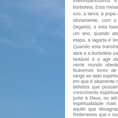
Interessantíssimo
borboleta. Esta meta
ovo, a larva, a pupa 
obviamente, com o 
(lagarta), e esta fa
um ano, quando ati
etapa, a lagarta é l
Quando esta transfor
abre e a borboleta sai
Notável é o agir d
neste mundo obede
ficaremos livres d
tange ao lado espiri
em que é altamente n
defeitos que possa
crescimento espiritu
junto a Deus, ou a
espiritualidade mai
aquilo que desagra
Reiteramos que o nos