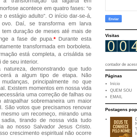
 é a transformação da lagarta em
morfose acontece em quatro fases: “o
e o estágio adulto”. O início dar-se-á,
ovo. Daí, se transforma em larva
se tem duração de meses até mais de
Visitas
nge a fase de pupa.
*
Durante esta
entamente transformada em borboleta.
mação está completa, a crisálida se
 de seu interior.
contador de aces
a natureza, demonstrando que tudo
cerá a algum tipo de etapa. Não
Páginas
e mudanças, principalmente no que
Início
tual. Existem momentos em nossa vida
QUEM SOU
ecessária uma correção de falhas ou
EMAIL
m atrapalhar sobremaneira um maior
al. São votos que precisamos renovar
Postagens pop
té mesmo um recomeço, mirando uma
s sadia, tirando de nossa vida tudo
da ao nosso Salvador Jesus Cristo.
so crescimento espiritual não ocorre