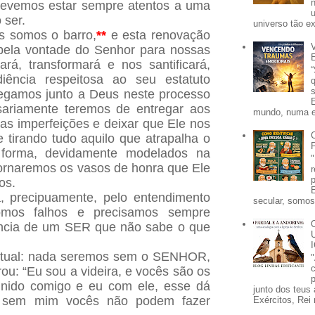
devemos estar sempre atentos a uma
 ser.
universo tão e
ós somos o barro,
**
e esta renovação
pela vontade do Senhor para nossas
rá, transformará e nos santificará,
ência respeitosa ao seu estatuto
egamos junto a Deus neste processo
ariamente teremos de entregar aos
mundo, numa e
as imperfeições e deixar que Ele nos
tirando tudo aquilo que atrapalha o
 forma, devidamente modelados na
 tornaremos os vasos de honra que Ele
os.
, precipuamente, pelo entendimento
secular, somos 
mos falhos e precisamos sempre
ência de um SER que não sabe o que
ritual: nada seremos sem o SENHOR,
ou: “Eu sou a videira, e vocês são os
p
nido comigo e eu com ele, esse dá
junto dos teus 
ue sem mim vocês não podem fazer
Exércitos, Rei 