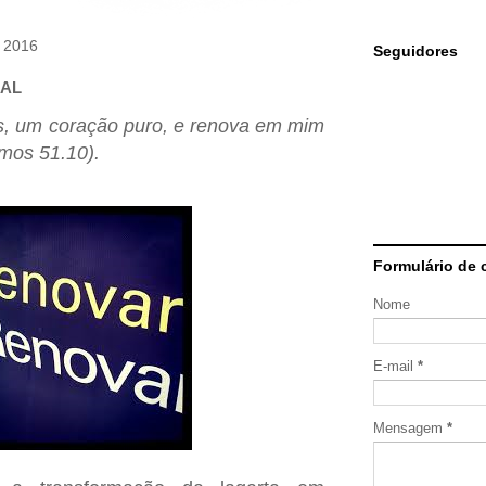
e 2016
Seguidores
UAL
s, um coração puro, e renova em mim
lmos 51.10)
.
Formulário de 
Nome
E-mail
*
Mensagem
*