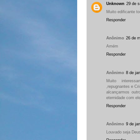
Unknown
29 de s
Muito edificante 
Responder
Anônimo
26 de m
Amém
Responder
Anônimo
8 de ja
Muito interess
,repugnantes e Cr
alcançarmos outr
eternidade com ele
Responder
Anônimo
9 de ja
Louvado seja Deu