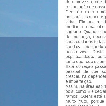
de uma vez, e que 
restauração de nosso
Deus é o oleiro e n
passará justamente 
vidas. Ele nos molda
mediante uma obedi
sagrado. Quando ch
de mudança, necess
seus cuidados todas 
conduza, moldando e 
nosso viver. Desta
espiritualidade, nos
tanto quer que sejam
Esta correção passa
pessoal de que so
crescer, na depend
é imperfeição.
Assim, na área espi
pois, como Ele declar
ramos. Quem está u
muito fruto, porq