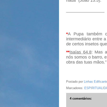
nada” (João 15.5).
________________
*
A Pupa também ch
intermediário entre a
de certos insetos q
**
Isaías 64.8
: Mas 
nós somos o barro, e
obra das tuas mãos.”
Postado por
Linhas Edificant
Marcadores:
ESPIRITUALID
4 comentários: