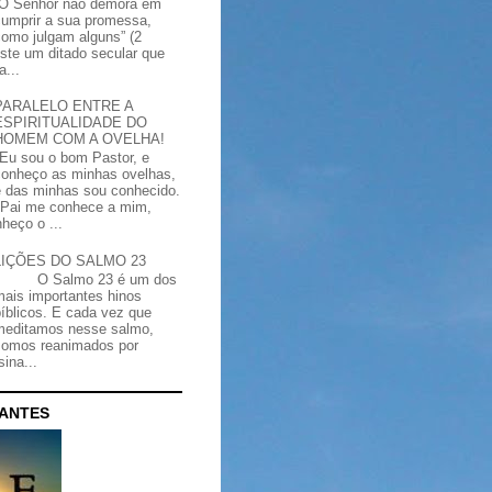
“O Senhor não demora em
cumprir a sua promessa,
como julgam alguns” (2
iste um ditado secular que
a...
PARALELO ENTRE A
ESPIRITUALIDADE DO
HOMEM COM A OVELHA!
"Eu sou o bom Pastor, e
conheço as minhas ovelhas,
e das minhas sou conhecido.
Pai me conhece a mim,
heço o ...
LIÇÕES DO SALMO 23
O Salmo 23 é um dos
mais importantes hinos
bíblicos. E cada vez que
meditamos nesse salmo,
somos reanimados por
ina...
CANTES