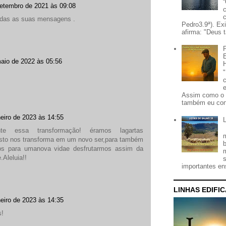
etembro de 2021 às 09:08
todas as suas mensagens .
Pedro3.9ª). Ex
afirma: "Deus t
aio de 2022 às 05:56
Assim como o 
também eu con
neiro de 2023 às 14:55
ante essa transformação! éramos lagartas
isto nos transforma em um novo ser,para também
os para umanova vidae desfrutarmos assim da
.Aleluia!!
importantes ens
LINHAS EDIFI
neiro de 2023 às 14:35
s!