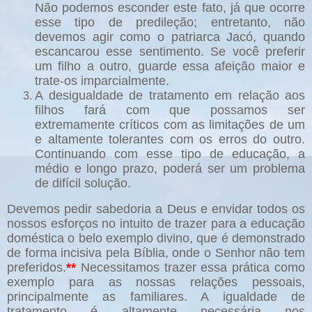
Não podemos esconder este fato, já que ocorre
esse tipo de predileção; entretanto, não
devemos agir como o patriarca Jacó, quando
escancarou esse sentimento. Se você preferir
um filho a outro, guarde essa afeição maior e
trate-os imparcialmente.
A desigualdade de tratamento em relação aos
filhos fará com que possamos ser
extremamente críticos com as limitações de um
e altamente tolerantes com os erros do outro.
Continuando com esse tipo de educação, a
médio e longo prazo, poderá ser um problema
de difícil solução.
Devemos pedir sabedoria a Deus e envidar todos os
nossos esforços no intuito de trazer para a educação
doméstica o belo exemplo divino, que é demonstrado
de forma incisiva pela Bíblia, onde o Senhor não tem
preferidos.
**
Necessitamos trazer essa prática como
exemplo para as nossas relações pessoais,
principalmente as familiares. A igualdade de
tratamento é altamente necessária nos