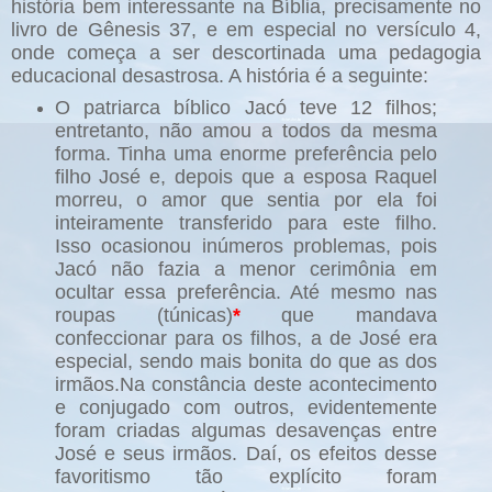
história bem interessante na Bíblia, precisamente no
livro de Gênesis 37, e em especial no versículo 4,
onde começa a ser descortinada uma pedagogia
educacional desastrosa. A história é a seguinte:
O patriarca bíblico Jacó teve 12 filhos;
entretanto, não amou a todos da mesma
forma. Tinha uma enorme preferência pelo
filho José e, depois que a esposa Raquel
morreu, o amor que sentia por ela foi
inteiramente transferido para este filho.
Isso ocasionou inúmeros problemas, pois
Jacó não fazia a menor cerimônia em
ocultar essa preferência. Até mesmo nas
roupas (túnicas)
*
que mandava
confeccionar para os filhos, a de José era
especial, sendo mais bonita do que as dos
irmãos.Na constância deste acontecimento
e conjugado com outros, evidentemente
foram criadas algumas desavenças entre
José e seus irmãos. Daí, os efeitos desse
favoritismo tão explícito foram