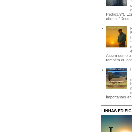
Pedro3.9ª). Ex
afirma: "Deus t
Assim como o 
também eu con
importantes ens
LINHAS EDIFI