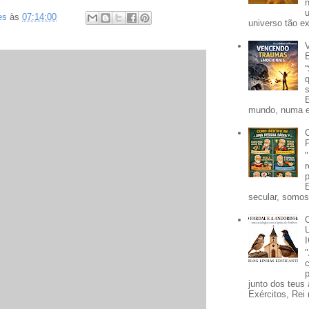
es
às
07:14:00
universo tão e
mundo, numa e
secular, somos 
p
junto dos teus 
Exércitos, Rei 