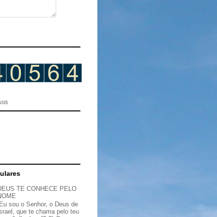
sos
ulares
DEUS TE CONHECE PELO
NOME
“Eu sou o Senhor, o Deus de
Israel, que te chama pelo teu