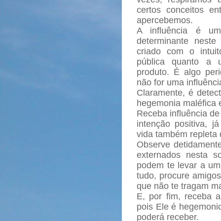
certos conceitos e
apercebemos.
A influência é um
determinante neste
criado com o intuit
pública quanto a 
produto. É algo peri
não for uma influênc
Claramente, é detec
hegemonia maléfica e
Receba influência d
intenção positiva,
vida também repleta 
Observe detidament
externados nesta s
podem te levar a um 
tudo, procure amigos
que não te tragam ma
E, por fim, receba 
pois Ele é hegemonic
poderá receber.