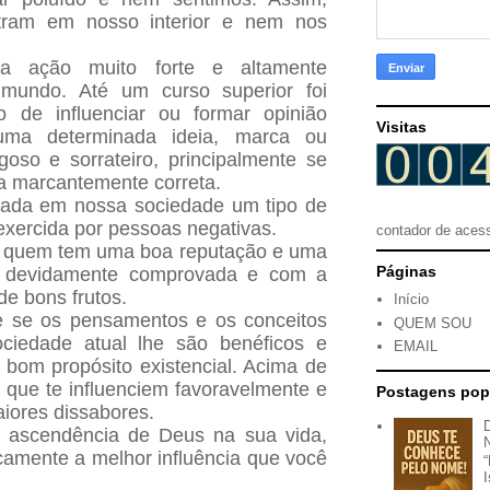
ntram em nosso interior e nem nos
a ação muito forte e altamente
 mundo. Até um curso superior foi
o de influenciar ou formar opinião
Visitas
uma determinada ideia, marca ou
goso e sorrateiro, principalmente se
ia marcantemente correta.
tada em nossa sociedade um tipo de
xercida por pessoas negativas.
contador de aces
e quem tem uma boa reputação e uma
Páginas
 já devidamente comprovada e com a
de bons frutos.
Início
e se os pensamentos e os conceitos
QUEM SOU
ociedade atual lhe são benéficos e
EMAIL
bom propósito existencial. Acima de
 que te influenciem favoravelmente e
Postagens pop
iores dissabores.
a ascendência de Deus na sua vida,
amente a melhor influência que você