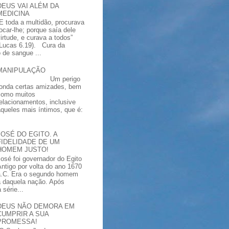
DEUS VAI ALÉM DA
MEDICINA
“E toda a multidão, procurava
tocar-lhe; porque saía dele
virtude, e curava a todos”
(Lucas 6.19). Cura da
 de sangue ...
MANIPULAÇÃO
Um perigo
ronda certas amizades, bem
como muitos
relacionamentos, inclusive
aqueles mais íntimos, que é:
JOSÉ DO EGITO. A
FIDELIDADE DE UM
HOMEM JUSTO!
José foi governador do Egito
Antigo por volta do ano 1670
a.C. Era o segundo homem
a daquela nação. Após
série...
DEUS NÃO DEMORA EM
CUMPRIR A SUA
PROMESSA!