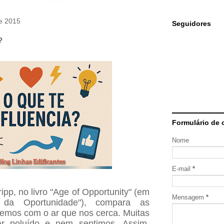
de 2015
Seguidores
?
Formulário de 
Nome
E-mail
*
ipp, no livro "Age of Opportunity" (em
Mensagem
*
 da Oportunidade"), compara as
bemos com o ar que nos cerca. Muitas
ar poluído e nem sentimos. Assim,