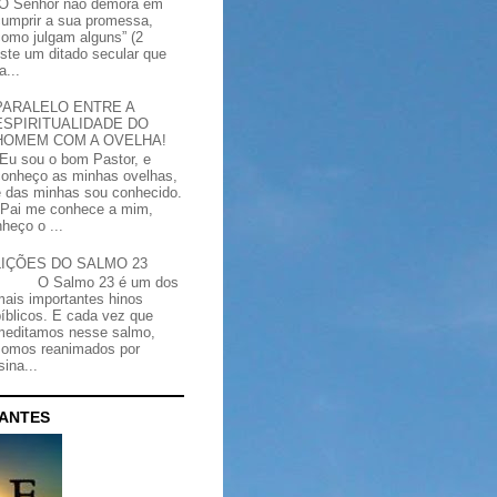
“O Senhor não demora em
cumprir a sua promessa,
como julgam alguns” (2
iste um ditado secular que
a...
PARALELO ENTRE A
ESPIRITUALIDADE DO
HOMEM COM A OVELHA!
"Eu sou o bom Pastor, e
conheço as minhas ovelhas,
e das minhas sou conhecido.
Pai me conhece a mim,
heço o ...
LIÇÕES DO SALMO 23
O Salmo 23 é um dos
mais importantes hinos
bíblicos. E cada vez que
meditamos nesse salmo,
somos reanimados por
ina...
CANTES