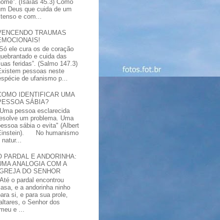
nome”. (Isaías 45.3) Como
um Deus que cuida de um
xtenso e com...
VENCENDO TRAUMAS
EMOCIONAIS!
“Só ele cura os de coração
quebrantado e cuida das
suas feridas”. (Salmo 147.3)
Existem pessoas neste
spécie de ufanismo p...
COMO IDENTIFICAR UMA
PESSOA SÁBIA?
"Uma pessoa esclarecida
resolve um problema. Uma
pessoa sábia o evita" (Albert
Einstein). No humanismo
natur...
O PARDAL E ANDORINHA:
UMA ANALOGIA COM A
IGREJA DO SENHOR
"Até o pardal encontrou
casa, e a andorinha ninho
ara si, e para sua prole,
altares, o Senhor dos
meu e ...