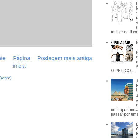
mulher do fluxo
te
Página
Postagem mais antiga
inicial
O PERIGO ...
(Atom)
em importânci
passar por uma 