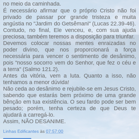
no meio da caminhada.
É necessário afirmar que o próprio Cristo não foi
privado de passar por grande tristeza e muita
angústia no "Jardim do Getsêmani" (Lucas 22.39-46).
Contudo, no final, Ele venceu, e, com sua ajuda
preciosa, também teremos a disposição para triunfar.
Devemos colocar nossas mentes enraizadas no
poder divino, que nos proporcionará a força
necessária para vencer o sentimento de desânimo,
pois "nosso socorro vem do Senhor, que fez o céu e
a terra" (Salmo 121.2).
Antes da vitória, vem a luta. Quanto a isso, não
tenhamos a menor dúvida!
Não ceda ao desânimo e rejubile-se em Jesus Cristo,
sabendo que estarás bem próximo de uma grande
bênção em tua existência. O seu fardo pode ser bem
pesado; porém, tenha certeza de que Deus te
ajudará a carregá-lo.
Assim, NÃO DESANIME.
Linhas Edificantes
às
07:57:00