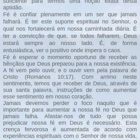
suficiente para termos uma noção exata desta
aptidão.
Fé é confiar plenamente em um ser que jamais
falhará. É ter este suporte espiritual no Senhor, o
qual nos fortalecerá em nossa caminhada diária. É
ter a convicção de que, se todos falharem, Deus
estará sempre ao nosso lado. É, de forma
entusiástica, ver o positivo onde impera o caos.
Fé é esperar o momento oportuno de receber as
bênçãos que Deus preparou para a nossa existência.
A fé vem pelo ouvir, e o ouvir vem pela palavra de
Cristo (Romanos 10:17). Com arrimo neste
sentimento, temos que receber de Deus, através de
sua santa palavra, instruções de como aumentar
esse sentimento em nosso coração.
Jamais devemos perder o foco naquilo que é
importante para aumentar a nossa fé no Deus que
jamais falha.
Afastar-nos de tudo que possa
prejudicar nossa fé em Deus é necessário. Esta
crença fervorosa é aumentada de acordo com
experiências espirituais com o Senhor de nossa vida,