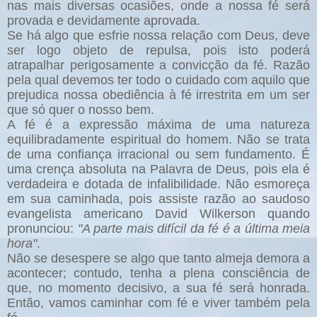
nas mais diversas ocasiões, onde a nossa fé será
provada e devidamente aprovada.
Se há algo que esfrie nossa relação com Deus, deve
ser logo objeto de repulsa, pois isto poderá
atrapalhar perigosamente a convicção da fé. Razão
pela qual devemos ter todo o cuidado com aquilo que
prejudica nossa obediência à fé irrestrita em um ser
que só quer o nosso bem.
A fé é a expressão máxima de uma natureza
equilibradamente espiritual do homem.
Não se trata
de uma confiança irracional ou sem fundamento. É
uma crença absoluta na Palavra de Deus, pois ela é
verdadeira e dotada de infalibilidade. Não esmoreça
em sua caminhada, pois assiste razão ao saudoso
evangelista americano David Wilkerson quando
pronunciou:
"A parte mais difícil da fé é a última meia
hora"
.
Não se desespere se algo que tanto almeja demora a
acontecer; contudo, tenha a plena consciência de
que, no momento decisivo, a sua fé será honrada.
Então, vamos caminhar com fé e viver também pela