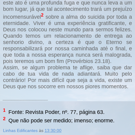
este ato é uma profunda fuga e que nunca leva a um
bom lugar, já que tal acontecimento trará um prejuízo
2
incomensurável
sobre a alma do suicida por toda a
eternidade. Viver é uma experiência gratificante, e
Deus nos colocou neste mundo para sermos felizes.
Quando temos um relacionamento de entrega ao
senhorio divino, a certeza é que o Eterno se
responsabilizará por nossa caminhada até o final, e
que toda a nossa esperança nunca será malograda,
pois teremos um bom fim (Provérbios 23.18).
Assim, se algum problema te aflige, saiba que dar
cabo de tua vida de nada adiantará. Muito pelo
contrário! Por mais difícil que seja a vida, existe um
Deus que nos socorre em nossos piores momentos.
_______________
1
Fonte: Revista Poder, nº. 77, página 63.
2
Que não pode ser medido; imenso; enorme.
Linhas Edificantes
às
13:30:00